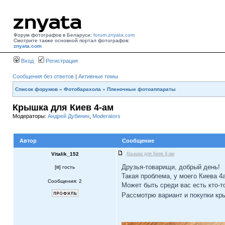
Форум фотографов в Беларуси:
forum.znyata.com
Смотрите также основной портал фотографов:
znyata.com
Вход
Регистрация
Сообщения без ответов
|
Активные темы
Список форумов
»
Фотобарахола
»
Пленочные фотоаппараты
Крышка для Киев 4-ам
Модераторы:
Андрей Дубинин
,
Moderators
Автор
Сообщение
Vitalik_152
Крышка для Киев 4-ам
Друзья-товарищи, добрый день!
[
] гость
Такая проблема, у моего Киева 
Сообщения: 2
Может быть среди вас есть кто-т
Рассмотрю вариант и покупки кр