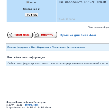
Пишите-звоните +375291509418
[
] гость
Сообщения: 2
20 май, 20 18:30
Показать сообщен
Крышка для Киев 4-ам
Список форумов
»
Фотобарахола
»
Пленочные фотоаппараты
Кто сейчас на конференции
Сейчас этот форум просматривают: нет зарегистрированных пользователей и гости:
Форум Фотографов в Беларуси
© 2004 - 2021
znyata.com
Scripts based on phpBB © phpBB Group