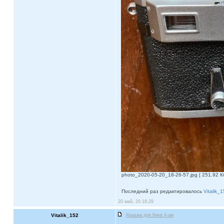
photo_2020-05-20_18-26-57.jpg [ 251.92 К
Последний раз редактировалось
Vitalik_
20 май, 20 18:29
Vitalik_152
Крышка для Киев 4-ам