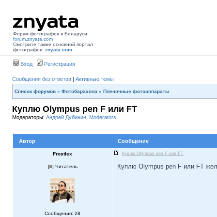
Форум фотографов в Беларуси:
forum.znyata.com
Смотрите также основной портал
фотографов:
znyata.com
Вход
Регистрация
Сообщения без ответов
|
Активные темы
Список форумов
»
Фотобарахола
»
Пленочные фотоаппараты
Куплю Olympus pen F или FT
Модераторы:
Андрей Дубинин
,
Moderators
Автор
Сообщение
Frostlex
Куплю Olympus pen F или FT
Куплю Olympus pen F или FT жел
[
] Читатель
Сообщения: 28