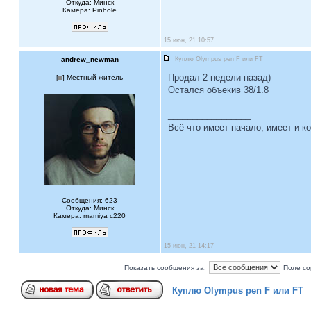
Откуда: Минск
Камера: Pinhole
15 июн, 21 10:57
andrew_newman
Куплю Olympus pen F или FT
Продал 2 недели назад)
[
] Местный житель
Остался объекив 38/1.8
_________________
Всё что имеет начало, имеет и ко
Сообщения: 623
Откуда: Минск
Камера: mamiya c220
15 июн, 21 14:17
Показать сообщения за:
Поле со
Куплю Olympus pen F или FT