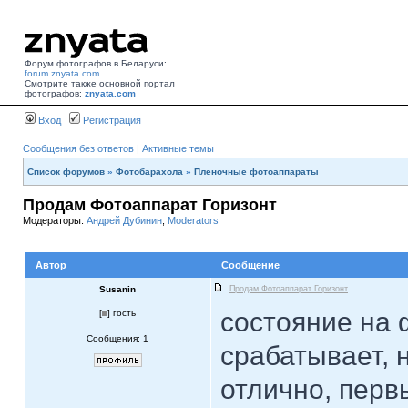
Форум фотографов в Беларуси:
forum.znyata.com
Смотрите также основной портал
фотографов:
znyata.com
Вход
Регистрация
Сообщения без ответов
|
Активные темы
Список форумов
»
Фотобарахола
»
Пленочные фотоаппараты
Продам Фотоаппарат Горизонт
Модераторы:
Андрей Дубинин
,
Moderators
Автор
Сообщение
Susanin
Продам Фотоаппарат Горизонт
состояние на 
[
] гость
Сообщения: 1
срабатывает, 
отлично, перв