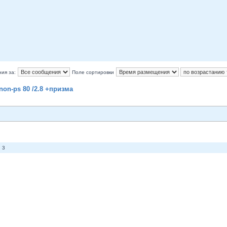
ия за:
Поле сортировки
on-ps 80 /2.8 +призма
 3