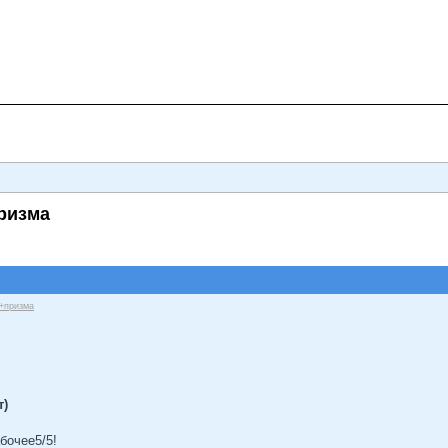
призма
 +призма
т)
бочее5/5!