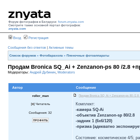
Форум фотографов в Беларуси:
forum.znyata.com
Смотрите также основной портал фотографов:
znyata.com
Вход
Регистрация
Сообщения без ответов
|
Активные темы
Список форумов
»
Фотобарахола
»
Пленочные фотоаппараты
Продам Bronica SQ_Ai + Zenzanon-ps 80 /2.8 +
Модераторы:
Андрей Дубинин
,
Moderators
Автор
Сообщение
roller_man
Продам Bronica SQ_Ai + Zenzanon-ps 80 /2.8
Комплект:
[
] Читатель
-камера SQ-Ai
Сообщения: 32
-объектив Zenzanon-sp 80/2.8
-задник 1 (6х6/120)
-призма (адекватно экспонируе
Состояние: косметическое 4/5; ра