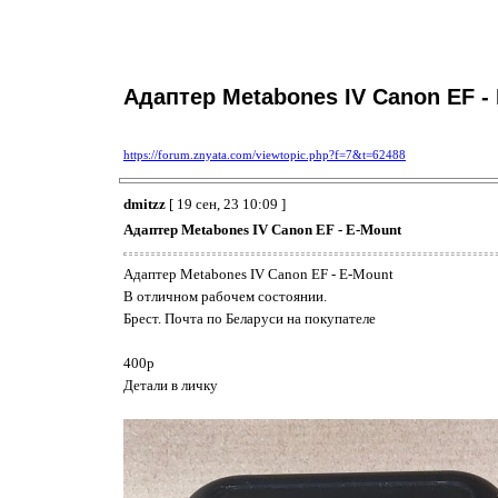
Адаптер Metabones IV Canon EF -
https://forum.znyata.com/viewtopic.php?f=7&t=62488
dmitzz
[ 19 сен, 23 10:09 ]
Адаптер Metabones IV Canon EF - E-Mount
Адаптер Metabones IV Canon EF - E-Mount
В отличном рабочем состоянии.
Брест. Почта по Беларуси на покупателе
400р
Детали в личку