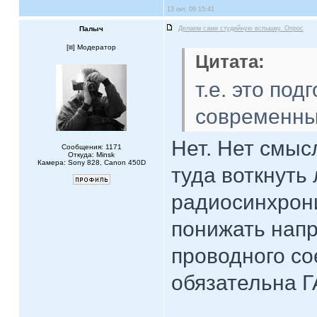
13 окт, 09 15:41
Палыч
Делаем сами студийную вспышку. Опрос
[
] Модератор
Цитата:
т.е. это под
современны
Нет. Нет смыс
Сообщения: 1171
Откуда: Minsk
Камера: Sony 828, Canon 450D
туда воткнуть
радиосинхрон
понижать напр
проводного со
обязательна 