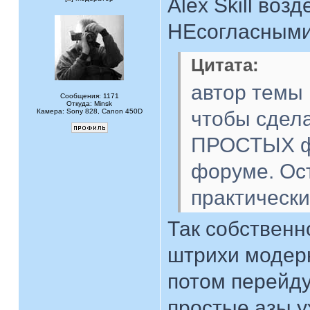
Alex Skill во
НЕсогласными
Цитата:
автор темы 
Сообщения: 1171
Откуда: Minsk
Камера: Sony 828, Canon 450D
чтобы сдела
ПРОСТЫХ фо
форуме. Ос
практически
Так собственн
штрихи модер
потом перейду
простые азы у