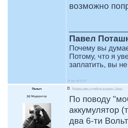
возможно попр
____________
Павел Поташ
Почему вы думае
Потому, что я ув
заплатить, вы не
13 окт, 09 11:37
Палыч
Делаем сами студийную вспышку. Опрос
По поводу "мо
[
] Модератор
аккумулятор (
два 6-ти Воль