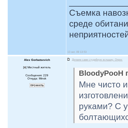
____________
Съемка навозн
среде обитани
неприятностей.
13 окт, 09 13:53
Alex Gorbatsevich
Делаем сами студийную вспышку. Опрос
[
] Местный житель
BloodyPooH п
Сообщения: 229
Откуда: Minsk
Мне чисто и
изготовлен
руками? С у
болтающихс