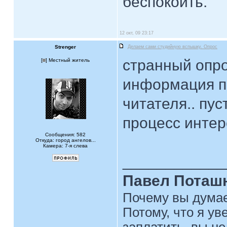
беспокоить.
12 окт, 09 23:17
Strenger
Делаем сами студийную вспышку. Опрос
странный опрос
[
] Местный житель
информация по
читателя.. пус
процесс интере
Сообщения: 582
Откуда: город ангелов...
Камера: 7-я слева
____________
Павел Поташ
Почему вы думае
Потому, что я ув