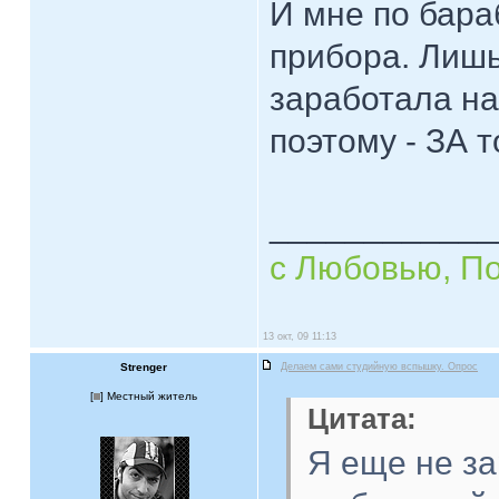
И мне по бараб
прибора. Лишь
заработала на
поэтому - ЗА 
____________
с Любовью, П
13 окт, 09 11:13
Strenger
Делаем сами студийную вспышку. Опрос
[
] Местный житель
Цитата:
Я еще не з