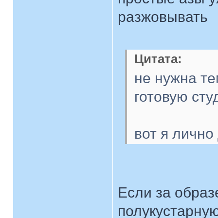
разжовывать
Цитата:
не нужна те
готовую ст
вот я лично
Если за образ
полукустарную