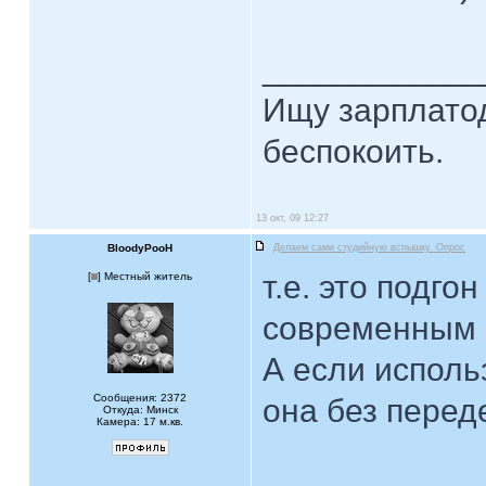
____________
Ищу зарплатод
беспокоить.
13 окт, 09 12:27
BloodyPooH
Делаем сами студийную вспышку. Опрос
т.е. это подго
[
] Местный житель
современным 
А если исполь
Сообщения: 2372
она без перед
Откуда: Минск
Камера: 17 м.кв.