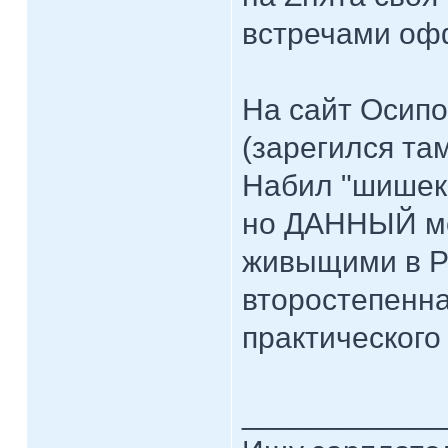
встречами оф
На сайт Осипо
(зарегился та
Набил "шишек"
но ДАННЫЙ мо
живыщими в РБ
второстепенн
практического
____________