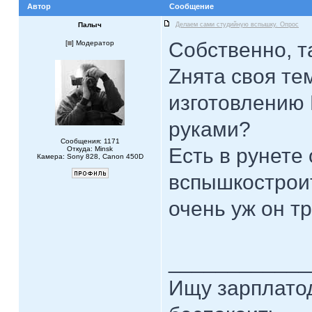
Автор
Сообщение
Палыч
Делаем сами студийную вспышку. Опрос
Собственно, т
[
] Модератор
Zнята своя т
изготовлению
руками?
Сообщения: 1171
Есть в рунете
Откуда: Minsk
Камера: Sony 828, Canon 450D
вспышкостроит
очень уж он 
____________
Ищу зарплатод