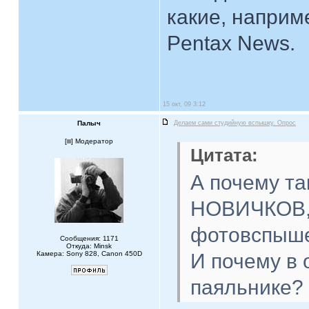
какие, наприм
Pentax News.
15 окт, 09 3:12
Палыч
Делаем сами студийную вспышку. Опрос
[
] Модератор
Цитата:
А почему та
НОВИЧКОВ,
фотовспыше
Сообщения: 1171
Откуда: Minsk
Камера: Sony 828, Canon 450D
И почему в 
паяльнике?