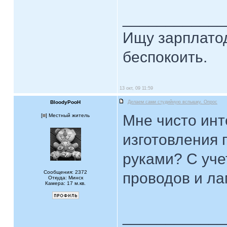
____________
Ищу зарплатод
беспокоить.
13 окт, 09 11:59
BloodyPooH
Делаем сами студийную вспышку. Опрос
Мне чисто инт
[
] Местный житель
изготовления
руками? С уче
Сообщения: 2372
проводов и ла
Откуда: Минск
Камера: 17 м.кв.
____________