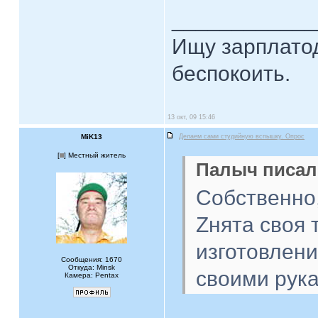
____________
Ищу зарплатод
беспокоить.
13 окт, 09 15:46
MiK13
Делаем сами студийную вспышку. Опрос
[
] Местный житель
Палыч писал(
Собственно,
Zнята своя
изготовле
Сообщения: 1670
Откуда: Minsk
своими рук
Камера: Pentax