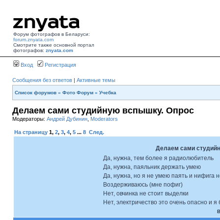
Форум фотографов в Беларуси:
forum.znyata.com
Смотрите также основной портал
фотографов:
znyata.com
Вход
Регистрация
Сообщения без ответов
|
Активные темы
Список форумов
»
Фото Форум
»
Учебка
Делаем сами студийную вспышку. Опрос
Модераторы:
Андрей Дубинин
,
Moderators
На страницу
1
,
2
,
3
,
4
,
5
...
8
След.
Делаем сами студийн
Да, нужна, тем более я радиолюбитель
Да, нужна, паяльник держать умею
Да, нужна, но я не умею паять и нифига 
Воздерживаюсь (мне пофиг)
Нет, овчинка не стоит выделки
Нет, электричество это очень опасно и я
В