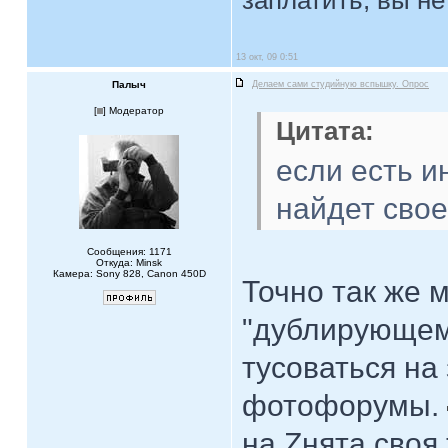
заплатить, вы не
13 окт, 09 0:51
Палыч
Делаем сами студийную вспышку. Опрос
[
] Модератор
Цитата:
если есть и
найдет свое
Сообщения: 1171
Откуда: Minsk
Камера: Sony 828, Canon 450D
Точно так же 
"дублирующем
тусоваться на 
фотофорумы.
на Zнята своя