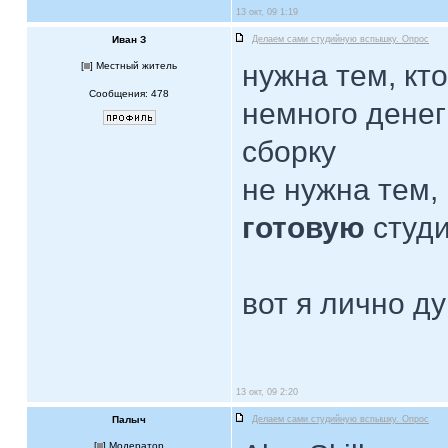
13 окт, 09 1:19
Иван З
Делаем сами студийную вспышку. Опрос
нужна тем, кто
[
] Местный житель
Сообщения: 478
немного денег 
сборку
не нужна тем,
готовую
студ
вот я лично д
13 окт, 09 2:20
Палыч
Делаем сами студийную вспышку. Опрос
[
] Модератор