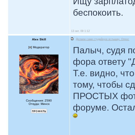
Ищу зарплатод
беспокоить.
13 окт, 09 1:12
Alex Skill
Делаем сами студийную вспышку. Опрос
Палыч, судя по
[
] Модератор
фора ответу "Д
Т.е. видно, чт
тому, чтобы с
ПРОСТЫХ фото
Сообщения: 2590
Откуда: Минск
форуме. Остал