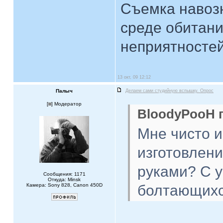
Съемка навозн
среде обитани
неприятностей.
13 окт, 09 12:12
Палыч
Делаем сами студийную вспышку. Опрос
[
] Модератор
BloodyPooH п
Мне чисто и
изготовлен
руками? С у
Сообщения: 1171
Откуда: Minsk
Камера: Sony 828, Canon 450D
болтающихс