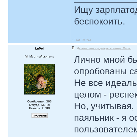
Ищу зарплатод
беспокоить.
13 окт, 09 2:41
LuPol
Делаем сами студийную вспышку. Опрос
Лично мной бы
[
] Местный житель
опробованы с
Не все идеаль
целом - респек
Сообщения: 366
Но, учитывая,
Откуда: Минск
Камера: D700
паяльник - я 
пользователе