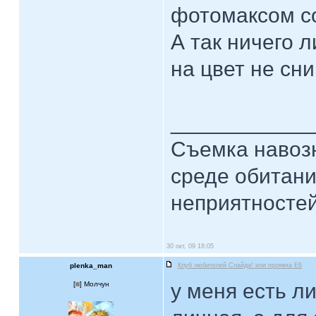
фотомаксом с
А так ничего 
на цвет не сн
____________
Съемка навозн
среде обитани
неприятностей.
30 окт, 09 18:05
plenka_man
Клуб любителей Слайда! или проявка E6
у меня есть л
[
] Молчун