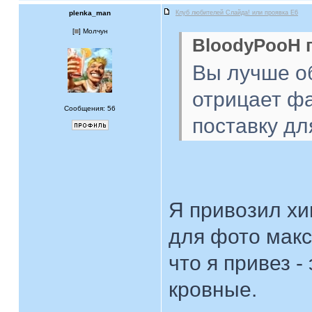
plenka_man
Клуб любителей Слайда! или проявка E6
[
] Молчун
BloodyPooH п
Вы лучше о
отрицает фа
Сообщения: 56
поставку дл
Я привозил хи
для фото макс
что я привез -
кровные.