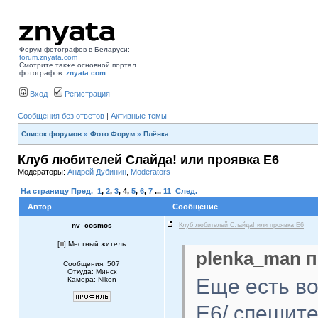
Форум фотографов в Беларуси:
forum.znyata.com
Смотрите также основной портал
фотографов:
znyata.com
Вход
Регистрация
Сообщения без ответов
|
Активные темы
Список форумов
»
Фото Форум
»
Плёнка
Клуб любителей Слайда! или проявка E6
Модераторы:
Андрей Дубинин
,
Moderators
На страницу
Пред.
1
,
2
,
3
,
4
,
5
,
6
,
7
...
11
След.
Автор
Сообщение
nv_cosmos
Клуб любителей Слайда! или проявка E6
[
] Местный житель
plenka_man п
Сообщения: 507
Откуда: Минск
Еще есть во
Камера: Nikon
E6/ спешите!