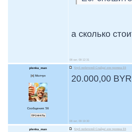
а сколько стои
06 окт, 09 12:31
plenka_man
Клуб любителей Слайда! или проявка E6
20.000,00 BYR
[
] Молчун
Сообщения: 56
06 окт, 09 19:30
plenka_man
Клуб любителей Слайда! или проявка E6