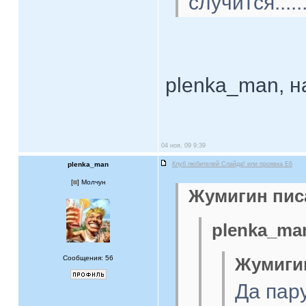
случится....
plenka_man, н
04 ноя, 09 9:39
plenka_man
Клуб любителей Слайда! или проявка E6
[
] Молчун
Жумигин писа
plenka_man
Сообщения: 56
Жумигин
Да пар