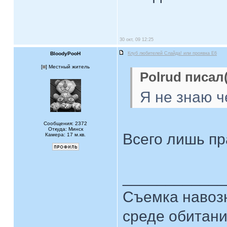
30 окт, 09 12:25
BloodyPooH
Клуб любителей Слайда! или проявка E6
[
] Местный житель
Polrud писал(
Я не знаю ч
Сообщения: 2372
Откуда: Минск
Всего лишь п
Камера: 17 м.кв.
____________
Съемка навозн
среде обитани