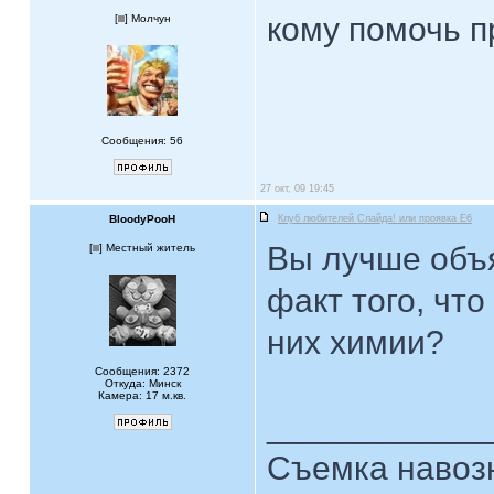
кому помочь п
[
] Молчун
Сообщения: 56
27 окт, 09 19:45
BloodyPooH
Клуб любителей Слайда! или проявка E6
Вы лучше объ
[
] Местный житель
факт того, чт
них химии?
Сообщения: 2372
Откуда: Минск
Камера: 17 м.кв.
____________
Съемка навозн