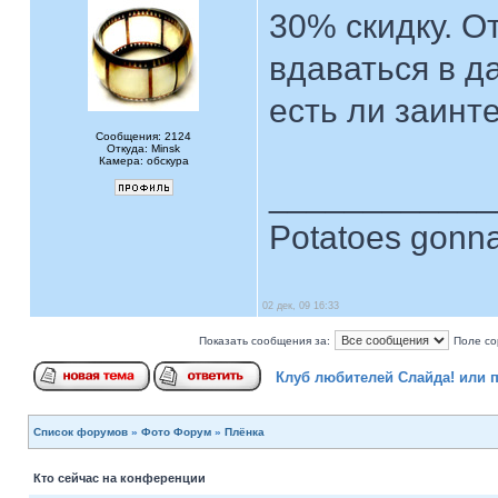
30% скидку. О
вдаваться в д
есть ли заинт
Сообщения: 2124
Откуда: Minsk
Камера: обскура
____________
Potatoes gonna
02 дек, 09 16:33
Показать сообщения за:
Поле со
Клуб любителей Слайда! или 
Список форумов
»
Фото Форум
»
Плёнка
Кто сейчас на конференции