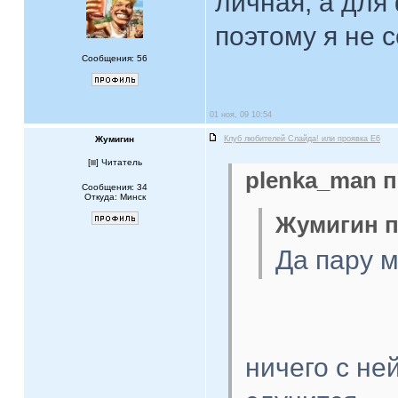
личная, а для
поэтому я не 
Сообщения: 56
01 ноя, 09 10:54
Жумигин
Клуб любителей Слайда! или проявка E6
[
] Читатель
plenka_man п
Сообщения: 34
Откуда: Минск
Жумигин п
Да пару 
ничего с не