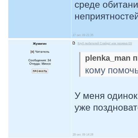
среде обитани
неприятностей.
27 окт, 09 21:35
Жумигин
Клуб любителей Слайда! или проявка E6
[
] Читатель
plenka_man п
Сообщения: 34
Откуда: Минск
кому помоч
У меня одинок
уже позднова
28 окт, 09 14:28