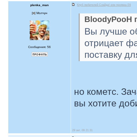
plenka_man
Клуб любителей Слайда! или проявка E6
[
] Молчун
BloodyPooH п
Вы лучше о
отрицает фа
Сообщения: 56
поставку дл
но кометс. За
вы хотите доб
29 окт, 09 21:31