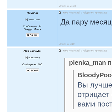
29 окт, 09 21:33
Жумигин
Клуб любителей Слайда! или проявка E6
Да пару месяц
[
] Читатель
Сообщения: 34
Откуда: Минск
30 окт, 09 9:10
Alex Samoylik
Клуб любителей Слайда! или проявка E6
[
] продавец
plenka_man п
Сообщения: 495
BloodyPoo
Вы лучше
отрицает 
вами пос