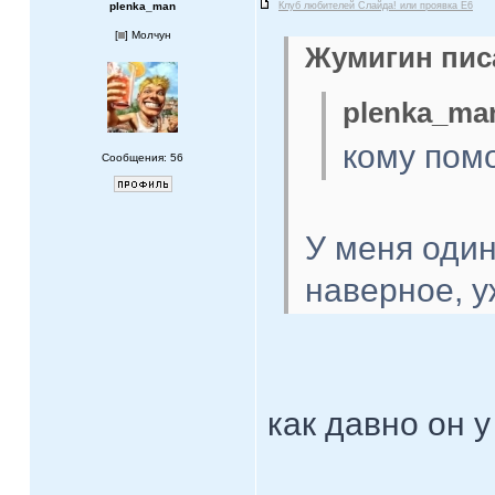
plenka_man
Клуб любителей Слайда! или проявка E6
[
] Молчун
Жумигин писа
plenka_man
кому пом
Сообщения: 56
У меня один
наверное, у
как давно он 