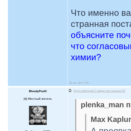
Что именно ва
странная пост
объясните поч
что согласовы
химии?
30 окт, 09 17:55
BloodyPooH
Клуб любителей Слайда! или проявка E6
[
] Местный житель
plenka_man п
Max Kaplun
А проявк