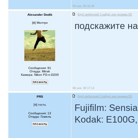
09 ноя, 09 16:38
Alexander Dodik
Клуб любителей Слайда! или проявка E6
подскажите на
[
] Молчун
Сообщения: 91
Откуда: Minsk
Камера: Nikon FG-n-D200
09 ноя, 09 17:14
PRS
Клуб любителей Слайда! или проявка E6
Fujifilm: Sensia
[
] гость
Сообщения: 13
Kodak: E100G,
Откуда: Гомель