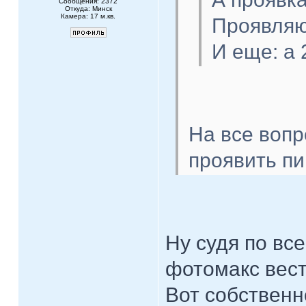
Сообщения: 2372
Откуда: Минск
Камера: 17 м.кв.
Проявляю
И еще: а
На все вопр
проявить пи
Ну судя по вс
фотомакс вест
Вот собственн