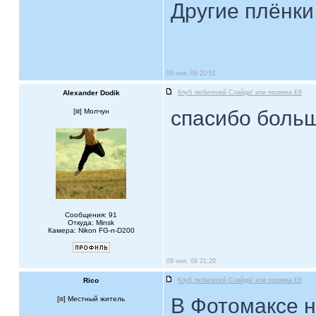
Другие плёнки
09 ноя, 09 20:51
Alexander Dodik
Клуб любителей Слайда! или проявка E6
спасибо боль
[
] Молчун
Сообщения: 91
Откуда: Minsk
Камера: Nikon FG-n-D200
09 ноя, 09 21:20
Rico
Клуб любителей Слайда! или проявка E6
В Фотомаксе н
[
] Местный житель