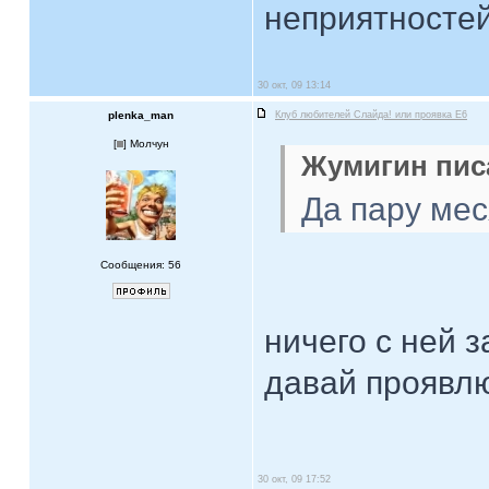
неприятностей.
30 окт, 09 13:14
plenka_man
Клуб любителей Слайда! или проявка E6
[
] Молчун
Жумигин писа
Да пару мес
Сообщения: 56
ничего с ней з
давай проявлю
30 окт, 09 17:52