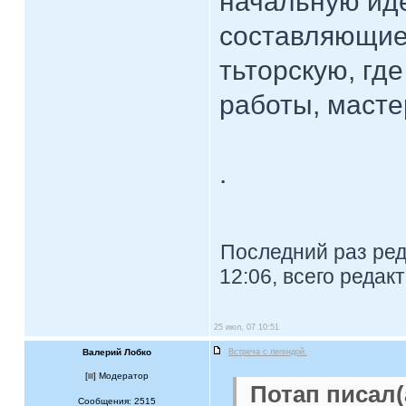
начальную ид
составляющие 
тьторскую, где
работы, маст
.
Последний раз ре
12:06, всего редак
25 июл, 07 10:51
Валерий Лобко
Встреча с легендой.
[
] Модератор
Потап писал(
Сообщения: 2515