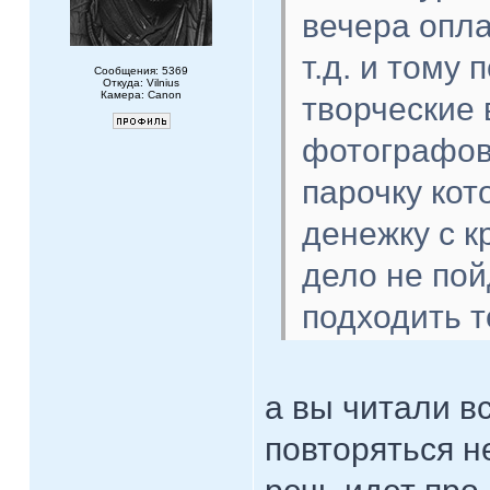
вечера опла
т.д. и тому
Сообщения: 5369
Откуда: Vilnius
Камера: Canon
творческие 
фотографов 
парочку кот
денежку с 
дело не пой
подходить т
а вы читали в
повторяться н