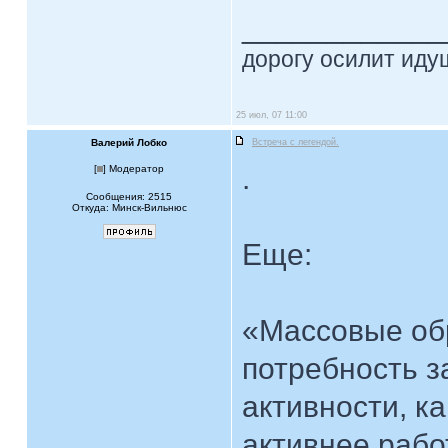
____________
дорогу осилит идущ
25 июл, 07 11:00
Валерий Лобко
Встреча с легендой.
.
[
] Модератор
Сообщения: 2515
Откуда: Минск-Вильнюс
Еще:
«Массовые об
потребность з
активности, ка
активнее рабо