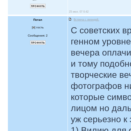
25 июл, 07 0:42
Потап
Встреча с легендой.
С советских в
[
] гость
Сообщения: 2
генном уровне
вечера оплачи
и тому подобн
творческие ве
фотографов ни
которые симво
лицом но даль
уж серьезно к 
1) Вилию для