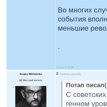
Во многих случ
события впол
меньшие рево
.
25 июл, 07 10:56
Sergey Mikhalenko
Встреча с легендой.
[
] Местный житель
Потап писал(
С советских
генном уров