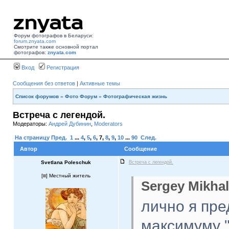
Форум фотографов в Беларуси:
forum.znyata.com
Смотрите также основной портал
фотографов:
znyata.com
Вход
Регистрация
Сообщения без ответов
|
Активные темы
Список форумов
»
Фото Форум
»
Фотографическая жизнь
Встреча с легендой.
Модераторы:
Андрей Дубинин
,
Moderators
На страницу
Пред.
1
...
4
,
5
,
6
,
7
,
8
,
9
,
10
...
90
След.
Автор
Сообщение
Svetlana Poleschuk
Встреча с легендой.
[
] Местный житель
Sergey Mikhal
лично я пре
максимуму "