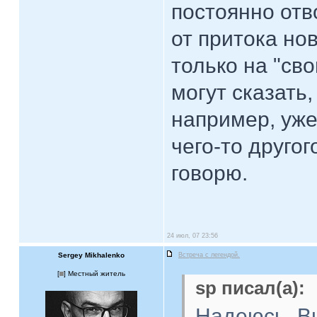
постоянно отв
от притока но
только на "сво
могут сказать,
например, уже
чего-то друго
говорю.
24 июл, 07 23:56
Sergey Mikhalenko
Встреча с легендой.
[
] Местный житель
sp писал(а):
Надеюсь, Вы