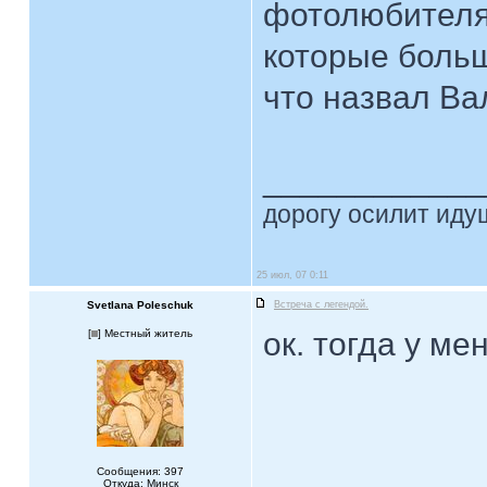
фотолюбителям
которые больш
что назвал Вал
____________
дорогу осилит идущ
25 июл, 07 0:11
Svetlana Poleschuk
Встреча с легендой.
ок. тогда у м
[
] Местный житель
Сообщения: 397
Откуда: Минск