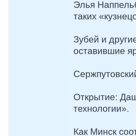
Элья Наппельб
таких «кузнец
Зубей и друг
оставившие яр
Сержпутовский
Открытие: Да
технологии».
Как Минск соо