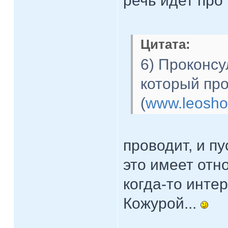
речь идет про 
Цитата:
6) Проконсу
который про
(
www.leosh
проводит, и пу
это имеет отно
когда-то инте
Кожурой...