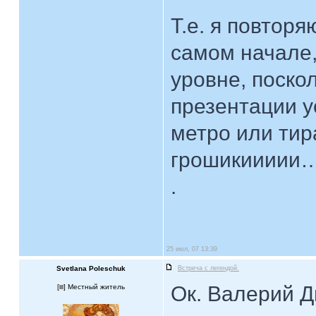
Т.е. я повторя
самом начале,
уровне, поско
презентации у
метро или тир
грошикиииии
.
25 июл, 07 13:39
Svetlana Poleschuk
Встреча с легендой.
Ок. Валерий Д
[
] Местный житель