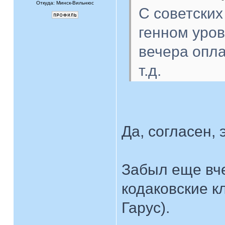
Откуда: Минск-Вильнюс
С советских
генном уров
вечера опла
т.д.
Да, согласен, 
Забыл еще вче
кодаковские к
Гарус).