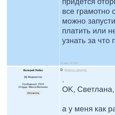
придется оторв
все грамотно 
можно запустит
платить или не
узнать за что 
25 июл, 07 9:52
Валерий Лобко
Встреча с легендой.
.
[
] Модератор
Сообщения: 2515
OK, Светлана,
Откуда: Минск-Вильнюс
а у меня как 