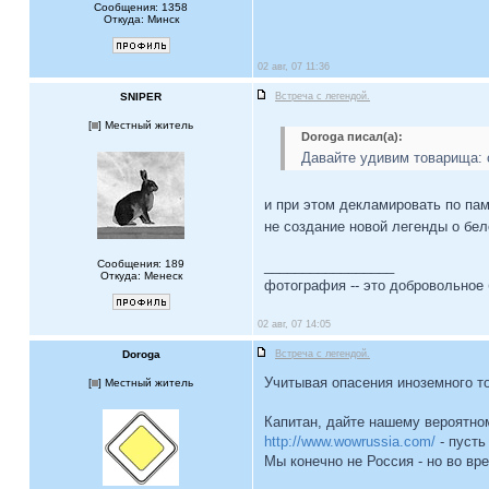
Сообщения: 1358
Откуда: Минск
02 авг, 07 11:36
SNIPER
Встреча с легендой.
[
] Местный житель
Doroga писал(а):
Давайте удивим товарища: 
и при этом декламировать по пам
не создание новой легенды о бе
Сообщения: 189
_________________
Откуда: Менеск
фотография -- это добровольное 
02 авг, 07 14:05
Doroga
Встреча с легендой.
Учитывая опасения иноземного 
[
] Местный житель
Капитан, дайте нашему вероятно
http://www.wowrussia.com/
- пусть
Мы конечно не Россия - но во вр