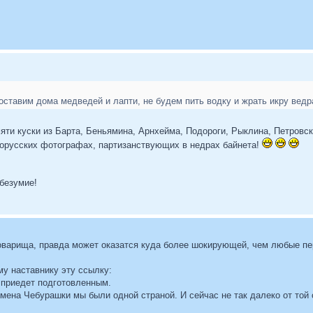
оставим дома медведей и лапти, не будем пить водку и жрать икру ведр
яти куски из Барта, Беньямина, Арнхейма, Подороги, Рыклина, Петровск
лорусских фотографах, партизанствующих в недрах байнета!
безумие!
товарища, правда может оказатся куда более шокирующей, чем любые 
му наставнику эту ссылку:
 приедет подготовленным.
емена Чебурашки мы были одной страной. И сейчас не так далеко от той