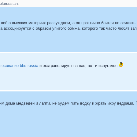
elorussian.
т всё о высоких материях рассуждаем, а он практично боится не осили
 ассоциируется с образом упитого бомжа, которого так часто любят за
лосование bbc-russia
и экстраполирует на нас, вот и испугался
м дома медведей и лапти, не будем пить водку и жрать икру ведрами. 