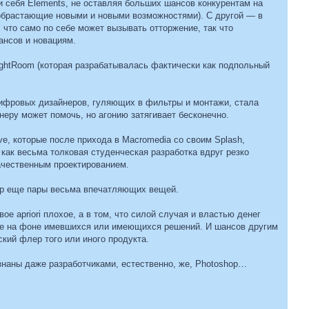
и себя Elements, не оставляя больших шансов конкурентам на
 обрастающие новыми и новыми возможностями). С другой — в
что само по себе может вызывать отторжение, так что
ансов и новациям.
LightRoom (которая разрабатывалась фактически как подпольный
цифровых дизайнеров, гуляющих в фильтры и монтажи, стала
еру может помочь, но агонию затягивает бесконечно.
ve, которые после прихода в Macromedia со своим Splash,
 как весьма толковая студенческая разработка вдруг резко
 качественным проектированием.
втор еще пары весьма впечатляющих вещей.
ое apriori плохое, а в том, что силой случая и властью денег
ые на фоне имевшихся или имеющихся решений. И шансов другим
кий флер того или иного продукта.
ознаны даже разработчиками, естественно, же, Photoshop…