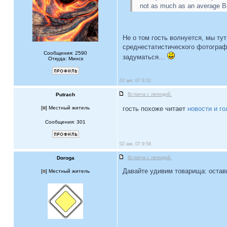
not as much as an average B
Не о том гость волнуется, мы ту
среднестатистического фотографа
Сообщения: 2590
задуматься…
Откуда: Минск
02 авг, 07 9:32
Putrach
Встреча с легендой.
[
] Местный житель
гость похоже читает
новости и го
Сообщения: 301
02 авг, 07 9:58
Doroga
Встреча с легендой.
Давайте удивим товарища: остави
[
] Местный житель