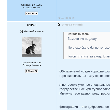
Сообщения: 1358
Откуда: Минск
02 авг, 07 14:29
SNIPER
Встреча с легендой.
[
] Местный житель
Doroga писал(а):
Замечание по делу.
Неплохо было бы не только
Готов платить за вход. Глав
Сообщения: 189
Откуда: Менеск
Обязательно! но где хорошие фо
гарантировать выплату страховок,
я не говорю уже про специальное
государственное культурное учр
Минкульт все давно предупредил.
_________________
фотография -- это добровольное 