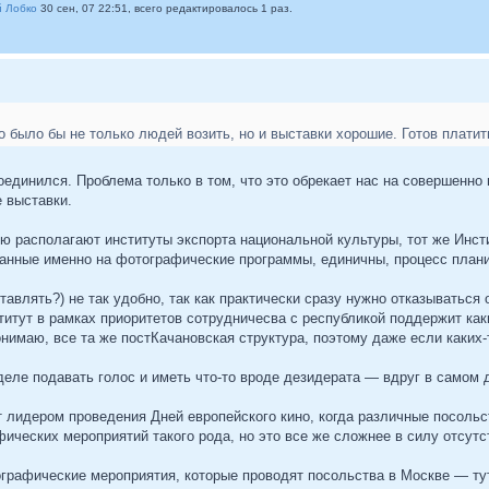
 Лобко
30 сен, 07 22:51, всего редактировалось 1 раз.
 было бы не только людей возить, но и выставки хорошие. Готов платить
оединился. Проблема только в том, что это обрекает нас на совершенно
 выставки.
ю располагают институты экспорта национальной культуры, тот же Инсти
ованные именно на фотографические программы, единичны, процесс плани
тавлять?) не так удобно, так как практически сразу нужно отказываться
итут в рамках приоритетов сотрудничесва с республикой поддержит как
нимаю, все та же постКачановская структура, поэтому даже если каких-т
ле подавать голос и иметь что-то вроде дезидерата — вдруг в самом д
 лидером проведения Дней европейского кино, когда различные посоль
ческих мероприятий такого рода, но это все же сложнее в силу отсутст
рафические мероприятия, которые проводят посольства в Москве — тут