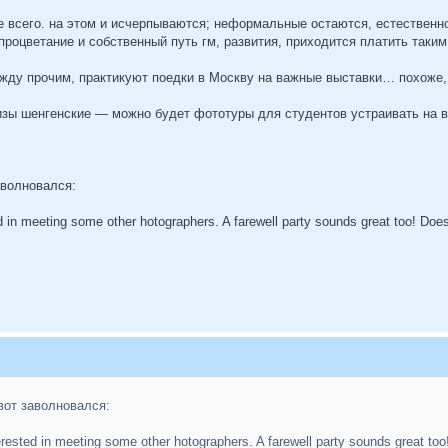
всего. на этом и исчерпываются; неформальные остаются, естественно, 
роцветание и собственный путь гм, развития, приходится платить таким
жду прочим, практикуют поедки в Москву на важные выставки… похоже,
 визы шенгенские — можно будет фототуры для студентов устраивать на
заволновался:
d in meeting some other hotographers. A farewell party sounds great too! Does
 вот заволновался:
erested in meeting some other hotographers. A farewell party sounds great too