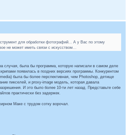
нструмент для обработки фотографий... А у Вас по этому
овое не может иметь связи с искусством…
гра случая, была бы программа, которую написали в самом деле
скрипами появилась в поздних версиях программы. Конкурентом
omedia) была бы более перспективная, чем Photoshop, детище
ние пикселей, и proxy-image модель, которая давала
азрешения. И это было более 10-ти лет назад. Представьте себе
йлов практически без задержек.
 жирном Маке с трудом сотку ворочал.