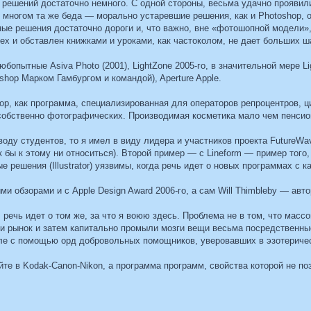
 решений достаточно немного. С одной стороны, весьма удачно проявил
о многом та же беда — морально устаревшие решения, как и Photoshop,
ые решения достаточно дороги и, что важно, вне «фотошопной модели», 
сех и обставлен книжками и уроками, как частоколом, не дает больших ш
юбопытные Asiva Photo (2001), LightZone 2005-го, в значительной мере 
hop Марком Гамбургом и командой), Aperture Apple.
p, как программа, специализированная для операторов репроцентров, 
собственно фотографических. Производимая косметика мало чем пенсион
воду студентов, то я имел в виду лидера и участников проекта FutureWa
бы к этому ни относиться). Второй пример — с Lineform — пример того,
е решения (Illustrator) уязвимы, когда речь идет о новых программах с
ими обзорами и с Apple Design Award 2006-го, а сам Will Thimbleby — а
речь идет о том же, за что я воюю здесь. Проблема не в том, что массов
и рынок и затем капитально промыли мозги вещи весьма посредственн
сле с помощью орд добровольных помощников, уверовавших в эзотеричес
те в Kodak-Canon-Nikon, а программа программ, свойства которой не п