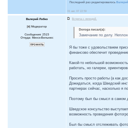
Последний раз редактировалось
Валерий
01 авг, 07 22:59
Валерий Лобко
Встреча с легендой.
[
] Модератор
Doroga писал(а):
Сообщения: 2515
Замечание по делу. Неплохо
Откуда: Минск-Вильнюс
Я бы тоже с удовольствием прис
финансово обеспечит проведение
Какой-то небольшой возможность
работать, но галереи, ориентир
Просить просто работы (а как дос
Дожидаться, когда Шведский инст
партнерах сейчас, насколько я по
Поэтому был бы смысл в самом де
Шведское консульство выступает
возможность проведения фотогрфи
Был бы смысл отслеживать фотог