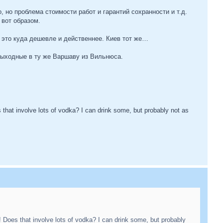
но проблема стоимости работ и гарантий сохранности и т.д.
 вот образом.
 это куда дешевле и действеннее. Киев тот же…
 выходные в ту же Варшаву из Вильнюса.
 that involve lots of vodka? I can drink some, but probably not as
! Does that involve lots of vodka? I can drink some, but probably