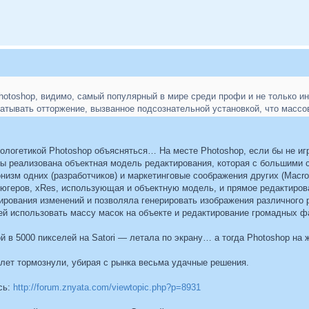
photoshop, видимо, самый популярный в мире среди профи и не только и
батывать отторжение, вызванное подсознательной установкой, что масс
апологетикой Photoshop объясняться… На месте Photoshop, если бы не и
бы реализована объектная модель редактирования, которая с большими 
низм одних (разработчиков) и маркетинговые соображения других (Macr
югеров, xRes, использующая и объектную модель, и прямое редактирова
рования изменений и позволяла генерировать изображения различного р
й использовать массу масок на объекте и редактирование громадных фа
ой в 5000 пикселей на Satori — летала по экрану… а тогда Photoshop на
 лет тормознули, убирая с рынка весьма удачные решения.
сь:
http://forum.znyata.com/viewtopic.php?p=8931