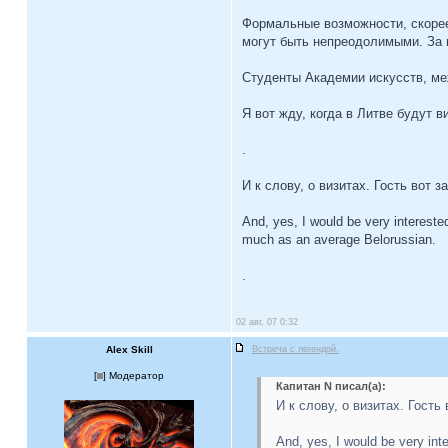
Формальные возможности, скорее 
могут быть непреодолимыми. За п
Студенты Академии искусств, ме
Я вот жду, когда в Литве будут
.
И к слову, о визитах. Гость вот 
And, yes, I would be very intereste
much as an average Belorussian.
.
02 авг, 07 0:32
Alex Skill
Встреча с легендой.
[
] Модератор
Капитан N писал(а):
И к слову, о визитах. Гость
And, yes, I would be very int