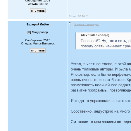
Сообщения: 1358
Откуда: Минск
01 авг, 07 16:51
Валерий Лобко
Встреча с легендой.
[
] Модератор
Alex Skill писал(а):
Сообщения: 2515
Попсовый? Ну, так и есть, 
Откуда: Минск-Вильнюс
поводу опять начинает сра
Устал, я честное слово, с этой 
очень толковые авторы. И была 
Photoshop, если бы не перфекцио
очень-очень толковых братьев Кр
возможность нелинейного редакти
развитие программы, позволяюще
Я когда-то упражнялся с кисточк
Собственно, индустрию на много
См. какие-то мои записки вот зде