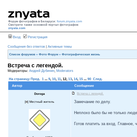
Форум фотографов в Беларуси:
forum.znyata.com
Смотрите также основной портал фотографов:
znyata.com
Вход
Регистрация
Сообщения без ответов
|
Активные темы
Список форумов
»
Фото Форум
»
Фотографическая жизнь
Встреча с легендой.
Модераторы:
Андрей Дубинин
,
Moderators
На страницу
Пред.
1
...
9
,
10
,
11
,
12
,
13
,
14
,
15
...
90
След.
Автор
Сообщение
Doroga
Встреча с легендой.
Замечание по делу.
[
] Местный житель
Неплохо было бы не только людей
Готов платить за вход. Главное, 