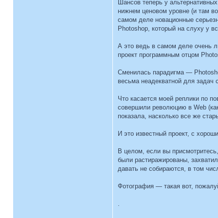
Шансов теперь у альтернативных
нижнем ценовом уровне (и там в
самом деле новационные серьезн
Photoshop, который на слуху у в
А это ведь в самом деле очень л
проект программным отцом Photos
Сменилась парадигма — Photosho
весьма неадекватной для задач 
Что касается моей реплики по по
совершили революцию в Web (как 
показала, насколько все же стары
И это известный проект, с хорош
В целом, если вы присмотритесь, 
были растиражированы, захватил
давать не собираются, в том чи
Фотография — такая вот, пожалуй
.