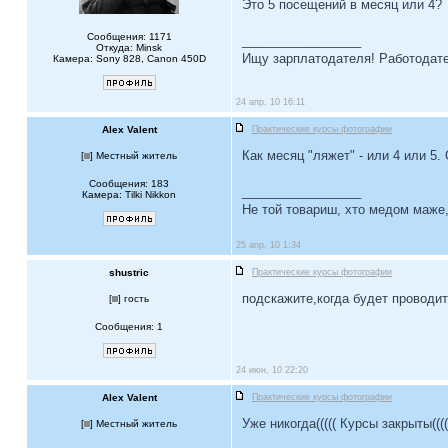
Это 5 посещений в месяц или 4?
Сообщения: 1171
_________________
Откуда: Minsk
Ищу зарплатодателя! Работодате
Камера: Sony 828, Canon 450D
24 апр, 10 16:11
Alex Valent
Практические курсы фотографии
Как месяц "ляжет" - или 4 или 5.
[
] Местный житель
Сообщения: 183
_________________
Камера: Tilki Nikkon
Не той товариш, хто медом маже, 
25 апр, 10 1:34
shustric
Практические курсы фотографии
подскажите,когда будет проводи
[
] гость
Сообщения: 1
24 июн, 10 22:20
Alex Valent
Практические курсы фотографии
Уже никогда((((( Курсы закрыты((((
[
] Местный житель