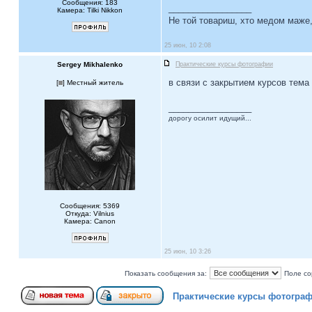
Сообщения: 183
_________________
Камера: Tilki Nikkon
Не той товариш, хто медом маже, 
25 июн, 10 2:08
Sergey Mikhalenko
Практические курсы фотографии
в связи с закрытием курсов тема
[
] Местный житель
_________________
дорогу осилит идущий...
Сообщения: 5369
Откуда: Vilnius
Камера: Canon
25 июн, 10 3:26
Показать сообщения за:
Поле со
Практические курсы фотогра