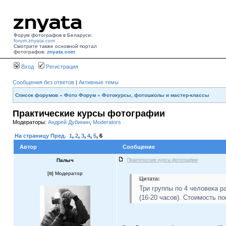
Форум фотографов в Беларуси:
forum.znyata.com
Смотрите также основной портал
фотографов:
znyata.com
Вход
Регистрация
Сообщения без ответов
|
Активные темы
Список форумов
»
Фото Форум
»
Фотокурсы, фотошколы и мастер-классы
Практические курсы фотографии
Модераторы:
Андрей Дубинин
,
Moderators
На страницу
Пред.
1
,
2
,
3
,
4
,
5
,
6
Автор
Сообщение
Палыч
Практические курсы фотографии
[
] Модератор
Цитата:
Три группы по 4 человека р
(16-20 часов). Стоимость п