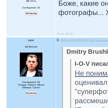
Боже, какие о
[
] гость
Сообщения: 10
фотографы... 
20 сен, 10 3:13
I-O-V
ПРЕСС-ФОТО БЕЛАРУСИ 2010 / прием рабо
[
] Молчун
Dmitry Brush
I-O-V писал
Не пони
оценивал
Сообщения: 53
Откуда: Гомель- Минск
Камера: Canon
"суперфо
рассмеши