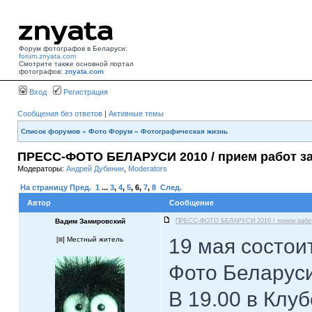
Форум фотографов в Беларуси:
forum.znyata.com
Смотрите также основной портал
фотографов:
znyata.com
Вход
Регистрация
Сообщения без ответов
|
Активные темы
Список форумов
»
Фото Форум
»
Фотографическая жизнь
ПРЕСС-ФОТО БЕЛАРУСИ 2010 / прием работ з
Модераторы:
Андрей Дубинин
,
Moderators
На страницу
Пред.
1
...
3
,
4
,
5
,
6
,
7
,
8
След.
Автор
Сообщение
Вадим Замировский
ПРЕСС-ФОТО БЕЛАРУСИ 2010 / прием рабо
19 мая состои
[
] Местный житель
Фото Беларуси
В 19.00 в Клу