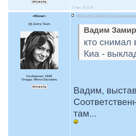
17 июн, 10 11:26
-=Elena=-
ПРЕСС-ФОТО БЕЛАРУСИ 2010 / прием рабо
[
] Zнята Team
Вадим Замир
кто снимал 
Киа - выкл
Сообщения: 2686
Откуда: Минск-Заславль
Вадим, выста
Соответствен
там...