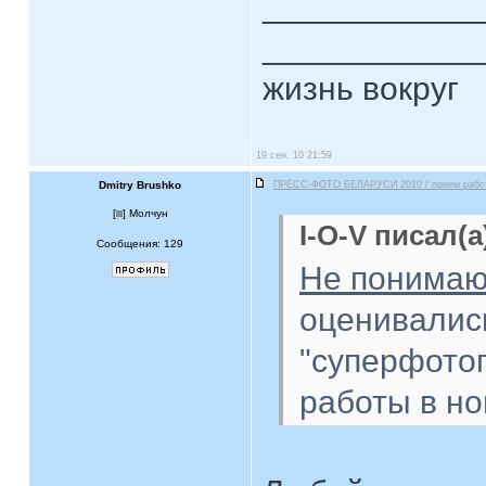
____________
____________
жизнь вокруг
19 сен, 10 21:59
Dmitry Brushko
ПРЕСС-ФОТО БЕЛАРУСИ 2010 / прием рабо
[
] Молчун
I-O-V писал(а
Сообщения: 129
Не понима
оценивались
"суперфото
работы в н