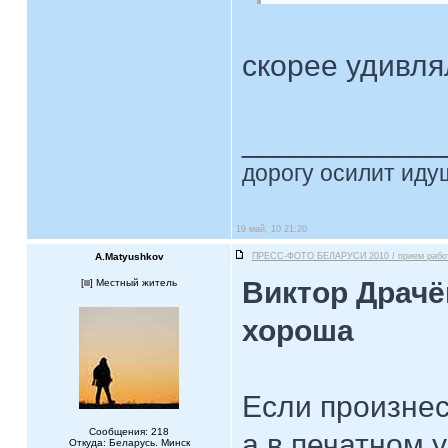
скорее удивля
____________
дорогу осилит идущ
19 май, 10 21:20
A.Matyushkov
ПРЕСС-ФОТО БЕЛАРУСИ 2010 / прием рабо
Виктор Драчё
[
] Местный житель
хороша
Если произнес
Сообщения: 218
а в печатном 
Откуда: Беларусь. Минск