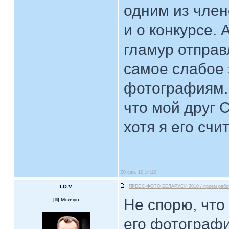
одним из член
и о конкурсе. 
гламур отправ
самое слабое 
фотографиям..
что мой друг 
хотя я его сч
20 сен, 10 14:20
I-O-V
ПРЕСС-ФОТО БЕЛАРУСИ 2010 / прием рабо
Не спорю, что
[
] Молчун
его фотографи