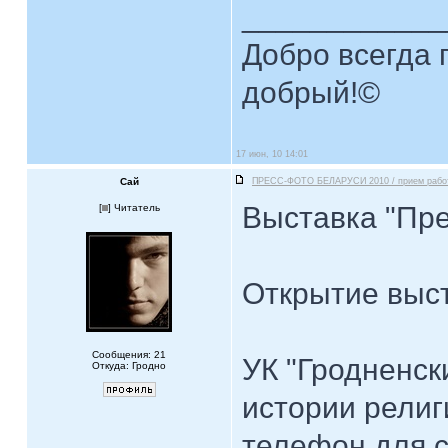
____________
Добро всегда п
добрый!©
17 июн, 10 14:01
Сай
ПРЕСС-ФОТО БЕЛАРУСИ 2010 / прием рабо
Выставка "Пре
[
] Читатель
Открытие выст
Сообщения: 21
УК "Гродненск
Откуда: Гродно
истории религи
телефон для с