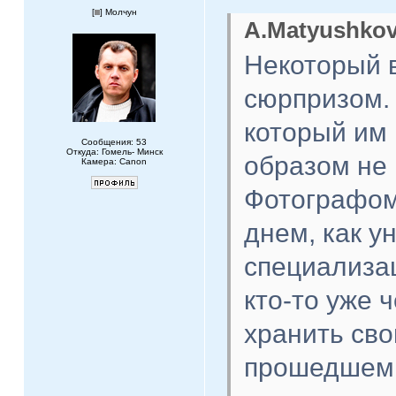
[
] Молчун
A.Matyushkov
Некоторый 
сюрпризом.
который им 
Сообщения: 53
Откуда: Гомель- Минск
образом не 
Камера: Canon
Фотографом
днем, как у
специализац
кто-то уже ч
хранить сво
прошедшем 