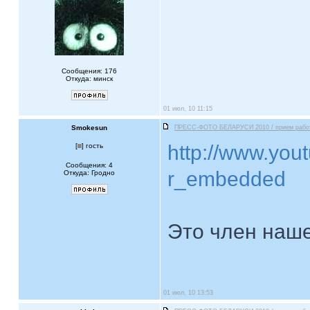
Сообщения: 176
Откуда: минск
01 июл, 10 11:15
Smokesun
ПРЕСС-ФОТО БЕЛАРУСИ 2010 / прием рабо
http://www.you
[
] гость
Сообщения: 4
r_embedded
Откуда: Гродно
Это член наше
01 июл, 10 13:53