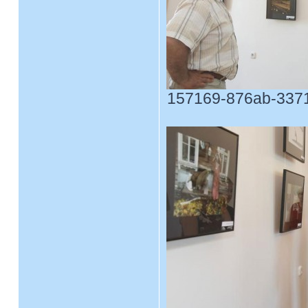
157169-876ab-33717