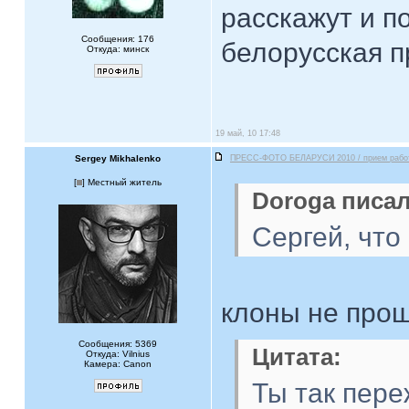
расскажут и п
Сообщения: 176
белорусская п
Откуда: минск
19 май, 10 17:48
Sergey Mikhalenko
ПРЕСС-ФОТО БЕЛАРУСИ 2010 / прием рабо
[
] Местный житель
Doroga писал
Сергей, что
клоны не прош
Сообщения: 5369
Цитата:
Откуда: Vilnius
Камера: Canon
Ты так пере