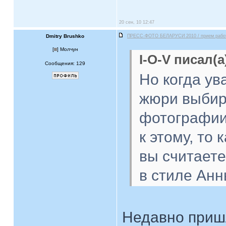
20 сен, 10 12:47
Dmitry Brushko
ПРЕСС-ФОТО БЕЛАРУСИ 2010 / прием рабо
[
] Молчун
I-O-V писал(а
Сообщения: 129
Но когда у
жюри выбир
фотографии
к этому, то
вы считаете
в стиле Анн
Недавно приш