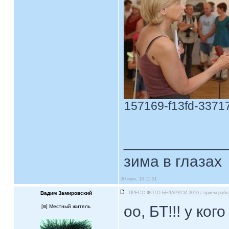
157169-f13fd-337176
____________
зима в глазах
30 июн, 10 11:51
Вадим Замировский
ПРЕСС-ФОТО БЕЛАРУСИ 2010 / прием рабо
оо, БТ!!! у ко
[
] Местный житель