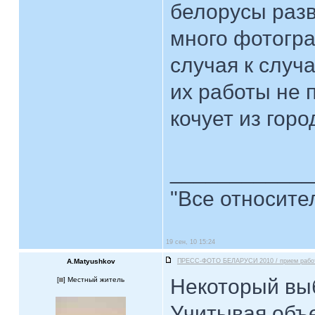
белорусы разв
много фотогра
случая к случ
их работы не 
кочует из горо
____________
"Все относите
19 сен, 10 15:24
A.Matyushkov
ПРЕСС-ФОТО БЕЛАРУСИ 2010 / прием рабо
Некоторый вы
[
] Местный житель
Учитывая объ