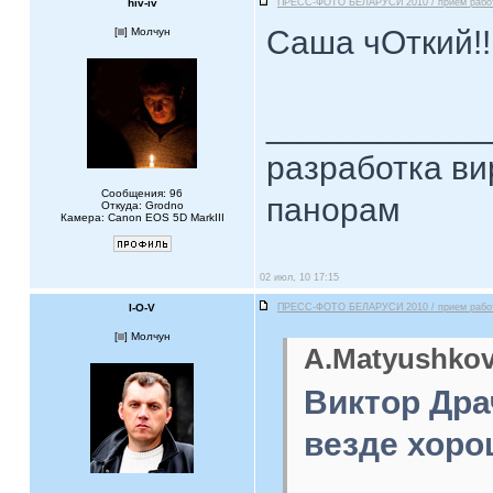
hiv-iv
ПРЕСС-ФОТО БЕЛАРУСИ 2010 / прием рабо
Саша чOткий!!
[
] Молчун
____________
разработка ви
Сообщения: 96
панорам
Откуда: Grodno
Камера: Canon EOS 5D MarkIII
02 июл, 10 17:15
I-O-V
ПРЕСС-ФОТО БЕЛАРУСИ 2010 / прием рабо
[
] Молчун
A.Matyushkov
Виктор Дра
везде хоро