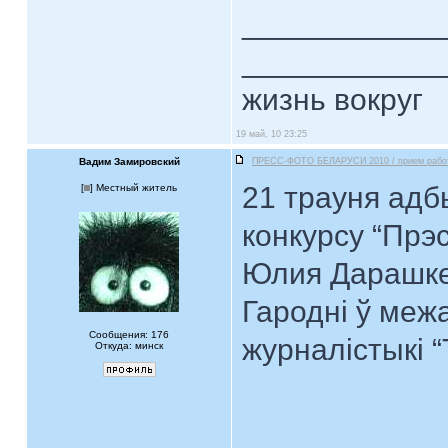
____________
____________
жизнь вокруг
19 май, 10 23:25
Вадим Замировский
ПРЕСС-ФОТО БЕЛАРУСИ 2010 / прием рабо
21 трауня ад
[
] Местный житель
конкурсу “Прэс
Юлия Дарашкев
Гародні ў меж
Сообщения: 176
журналістыкі 
Откуда: минск