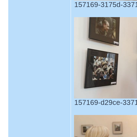
157169-3175d-33717
157169-d29ce-33717