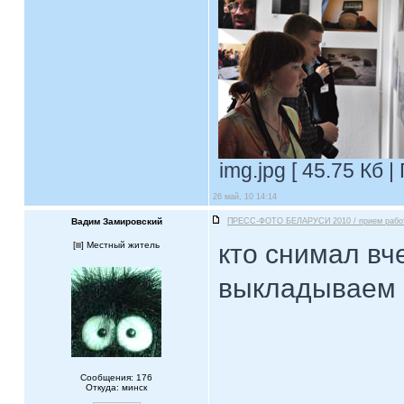
img.jpg [ 45.75 Кб 
26 май, 10 14:14
Вадим Замировский
ПРЕСС-ФОТО БЕЛАРУСИ 2010 / прием рабо
кто снимал вч
[
] Местный житель
выкладываем 
Сообщения: 176
Откуда: минск