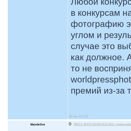
Любой конкурс
в конкурсам на
фотографию эт
углом и резул
случае это вы
как должное. 
то не восприн
worldpresspho
премий из-за 
20 сен, 10 1:37
Malofellini
ПРЕСС-ФОТО БЕЛАРУСИ 2010 / прием рабо