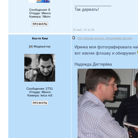
_________________
Так держать!
Сообщения: 8
Откуда: Минск
Камера: Nikon
20 май, 10 11:39
Костя Ким
Регулярный конкурс: фотография месяца
[
] Модератор
Иринка моя фотографировала на
вот извлек флэшку и обнаружил
Надежда Дегтярёва
Сообщения: 2751
Откуда: Минск
Камера: leica m3