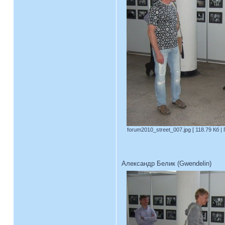
forum2010_street_007.jpg [ 118.79 Кб |
Александр Белик (Gwendelin)