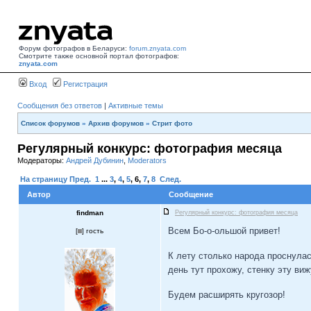
Форум фотографов в Беларуси:
forum.znyata.com
Смотрите также основной портал фотографов:
znyata.com
Вход
Регистрация
Сообщения без ответов
|
Активные темы
Список форумов
»
Архив форумов
»
Стрит фото
Регулярный конкурс: фотография месяца
Модераторы:
Андрей Дубинин
,
Moderators
На страницу
Пред.
1
...
3
,
4
,
5
,
6
,
7
,
8
След.
Автор
Сообщение
findman
Регулярный конкурс: фотография месяца
Всем Бо-о-ольшой привет!
[
] гость
К лету столько народа проснулас
день тут прохожу, стенку эту вижу
Будем расширять кругозор!