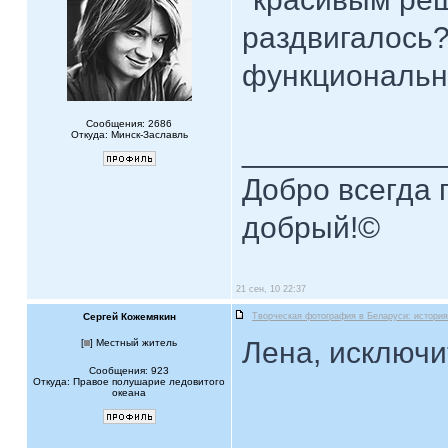
раздвигалось?
функциональн
Сообщения: 2686
Откуда: Минск-Заславль
____________
Добро всегда п
добрый!©
21 сен, 10 22:37
Сергей Кожемякин
Творческая фотография в Беларуси: история
Лена, исключи
[
] Местный житель
Сообщения: 923
Откуда: Правое полушарие ледовитого
океана