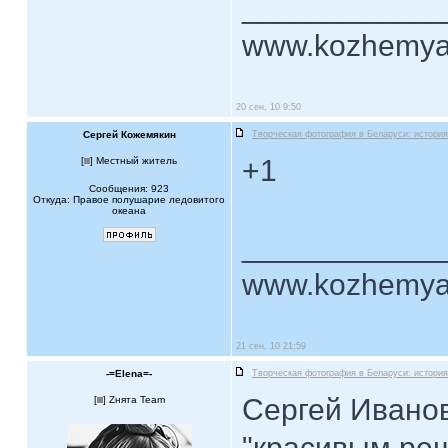
____________
www.kozhemya
20 сен, 10 9:50
Сергей Кожемякин
Творческая фотография в Беларуси: история
+1
[
] Местный житель
Сообщения: 923
Откуда: Правое полушарие ледовитого
океана
____________
www.kozhemya
21 сен, 10 21:59
-=Elena=-
Творческая фотография в Беларуси: история
Сергей Иванов
[
] Zнята Team
"красивым ре