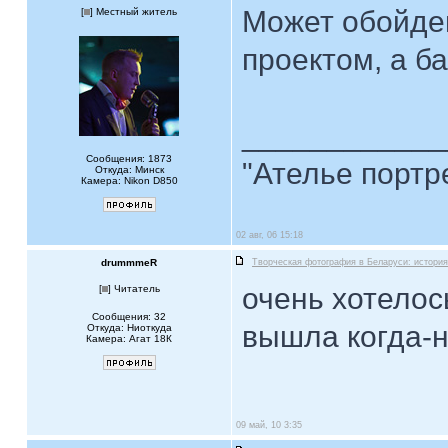
Может обойде
[
] Местный житель
проектом, а б
____________
Сообщения: 1873
"Ателье портр
Откуда: Минск
Камера: Nikon D850
02 авг, 06 15:18
drummmeR
Творческая фотография в Беларуси: история
очень хотелос
[
] Читатель
Сообщения: 32
вышла когда-н
Откуда: Ниоткуда
Камера: Агат 18К
09 май, 10 3:35