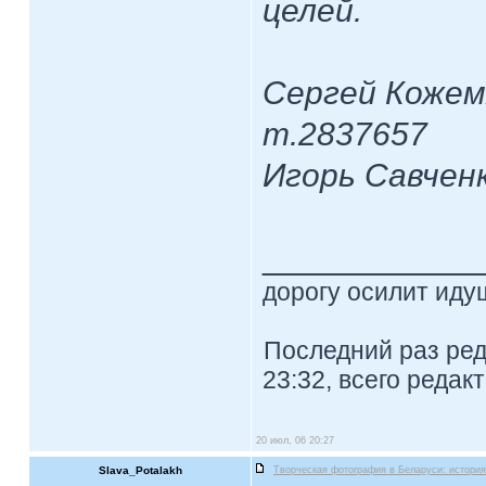
целей.
Сергей Кожемя
т.2837657
Игорь Савченк
____________
дорогу осилит идущ
Последний раз ре
23:32, всего редак
20 июл, 06 20:27
Slava_Potalakh
Творческая фотография в Беларуси: история