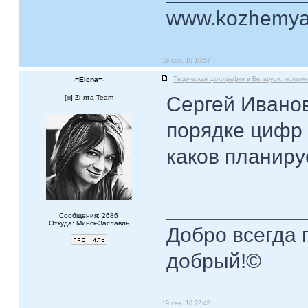
www.kozhemya
18 сен, 10 19:57
-=Elena=-
Творческая фотография в Беларуси: история
Сергей Иванови
[
] Zнята Team
порядке цифр 
каков планир
____________
Сообщения: 2686
Откуда: Минск-Заславль
Добро всегда п
добрый!©
19 сен, 10 22:45