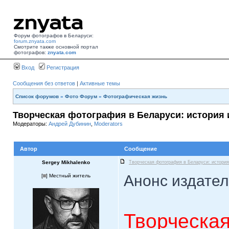
Форум фотографов в Беларуси:
forum.znyata.com
Смотрите также основной портал
фотографов:
znyata.com
Вход
Регистрация
Сообщения без ответов
|
Активные темы
Список форумов
»
Фото Форум
»
Фотографическая жизнь
Творческая фотография в Беларуси: история 
Модераторы:
Андрей Дубинин
,
Moderators
Автор
Сообщение
Sergey Mikhalenko
Творческая фотография в Беларуси: история
Анонс издател
[
] Местный житель
Творческая