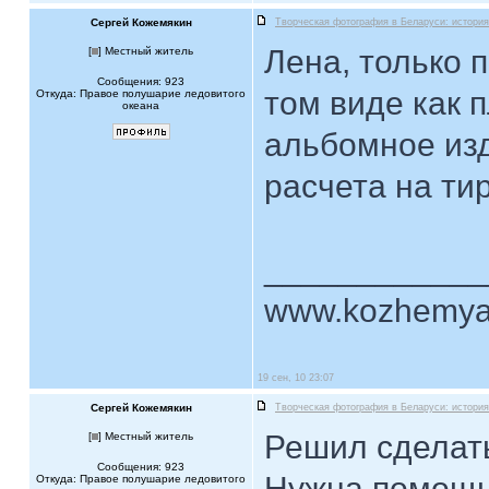
Сергей Кожемякин
Творческая фотография в Беларуси: история
Лена, только 
[
] Местный житель
Сообщения: 923
том виде как 
Откуда: Правое полушарие ледовитого
океана
альбомное изд
расчета на ти
____________
www.kozhemya
19 сен, 10 23:07
Сергей Кожемякин
Творческая фотография в Беларуси: история
Решил сделат
[
] Местный житель
Сообщения: 923
Нужна помощь
Откуда: Правое полушарие ледовитого