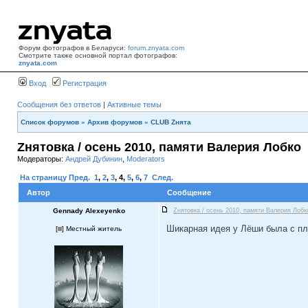
Форум фотографов в Беларуси:
forum.znyata.com
Смотрите также основной портал фотографов:
znyata.com
Вход
Регистрация
Сообщения без ответов
|
Активные темы
Список форумов
»
Архив форумов
»
CLUB Zнята
Zнятовка / осень 2010, памяти Валерия Лобко
Модераторы:
Андрей Дубинин
,
Moderators
На страницу
Пред.
1
,
2
,
3
,
4
,
5
,
6
,
7
След.
Автор
Сообщение
Gennady Alexeyenko
Zнятовка / осень 2010, памяти Валерия Лобк
Шикарная идея у Лёши была с пле
[
] Местный житель