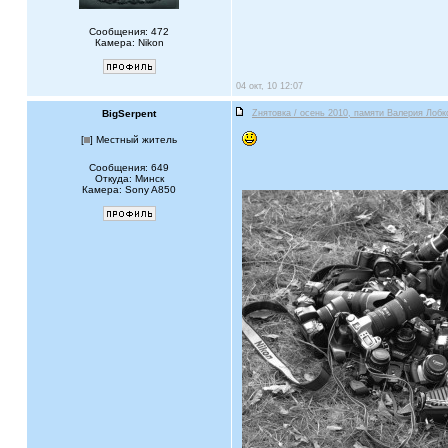
Сообщения: 472
Камера: Nikon
04 окт, 10 12:07
BigSerpent
Zнятовка / осень 2010, памяти Валерия Лобк
[
] Местный житель
Сообщения: 649
Откуда: Минск
Камера: Sony A850