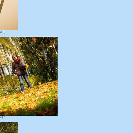
33 ]
48 ]