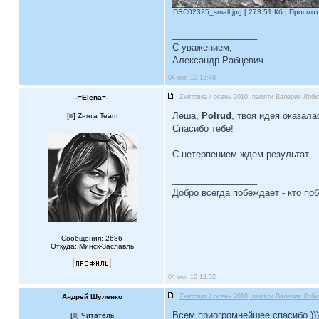
DSC02325_small.jpg [ 273.51 Кб | Просмот
_________________
С уважением,
Александр Рабцевич
04 окт, 10 12:48
-=Elena=-
Zнятовка / осень 2010, памяти Валерия Лобк
Леша,
Polrud
, твоя идея оказал
[
] Zнята Team
Спасибо тебе!
С нетерпением ждем результат.
_________________
Добро всегда побеждает - кто по
Сообщения: 2686
Откуда: Минск-Заславль
04 окт, 10 12:52
Андрей Шуленко
Zнятовка / осень 2010, памяти Валерия Лобк
Всем приогромнейшее спасибо )))
[
] Читатель