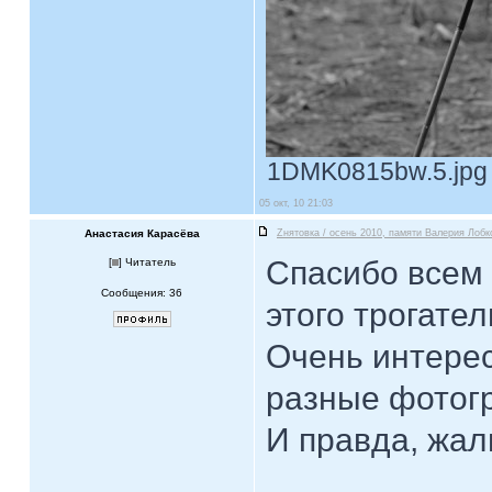
1DMK0815bw.5.jpg [
05 окт, 10 21:03
Анастасия Карасёва
Zнятовка / осень 2010, памяти Валерия Лобк
Спасибо всем
[
] Читатель
Сообщения: 36
этого трогател
Очень интерес
разные фотог
И правда, жаль