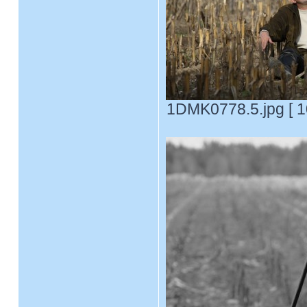
1DMK0778.5.jpg [ 1