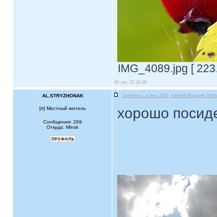
IMG_4089.jpg [ 223
05 окт, 10 20:09
AL.STRYZHONAK
Zнятовка / осень 2010, памяти Валерия Лобк
хорошо посид
[
] Местный житель
Сообщения: 269
Откуда: Minsk