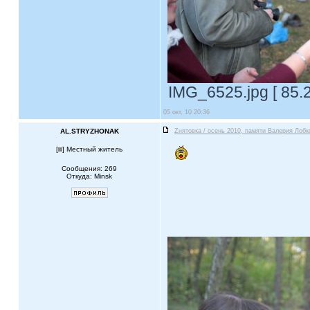
IMG_6525.jpg [ 85.2
05 окт, 10 20:36
AL.STRYZHONAK
Zнятовка / осень 2010, памяти Валерия Лобк
[
] Местный житель
Сообщения: 269
Откуда: Minsk