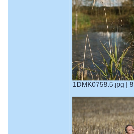
1DMK0758.5.jpg [ 8