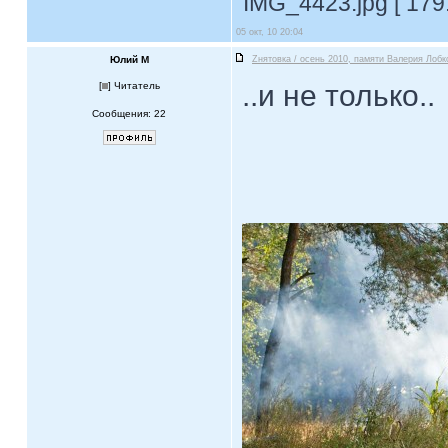
IMG_4423.jpg [ 179
05 окт, 10 20:04
Юлий М
Zнятовка / осень 2010, памяти Валерия Лобк
..и не только..
[
] Читатель
Сообщения: 22