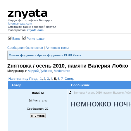
Форум фотографов в Беларуси:
forum.znyata.com
Смотрите также основной портал
фотографов:
znyata.com
Вход
Регистрация
Сообщения без ответов
|
Активные темы
Список форумов
»
Архив форумов
»
CLUB Zнята
Zнятовка / осень 2010, памяти Валерия Лобко
Модераторы:
Андрей Дубинин
,
Moderators
На страницу
Пред.
1
,
2
,
3
,
4
,
5
,
6
,
7
След.
Автор
Сообщение
Юлий М
Zнятовка / осень 2010, памяти Валерия Лобк
немножко ноч
[
] Читатель
Сообщения: 22