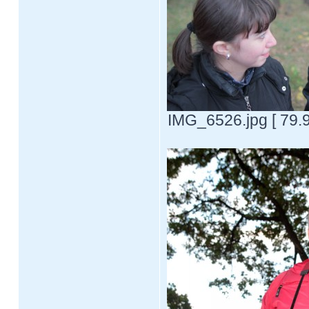
IMG_6526.jpg [ 79.