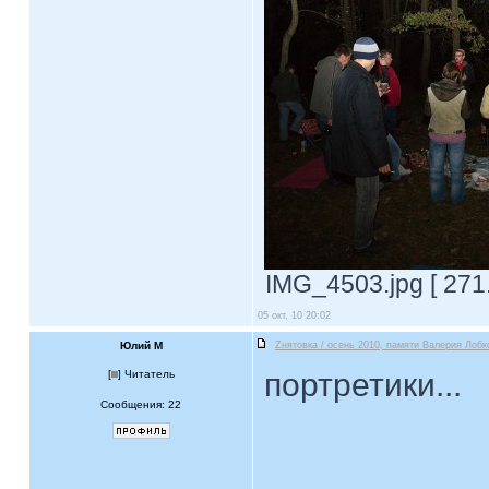
IMG_4503.jpg [ 271
05 окт, 10 20:02
Юлий М
Zнятовка / осень 2010, памяти Валерия Лобк
портретики...
[
] Читатель
Сообщения: 22