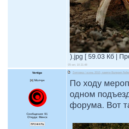
).jpg [ 59.03 Кб | П
05 окт, 10 21:48
Vertigo
Zнятовка / осень 2010, памяти Валерия Лобк
По ходу мероп
[
] Молчун
одном подъезд
форума. Вот та
Сообщения: 91
Откуда: Минск