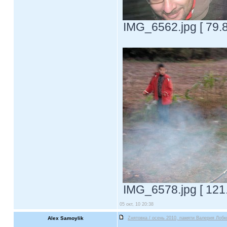
IMG_6562.jpg [ 79.
IMG_6578.jpg [ 121
05 окт, 10 20:38
Alex Samoylik
Zнятовка / осень 2010, памяти Валерия Лобк