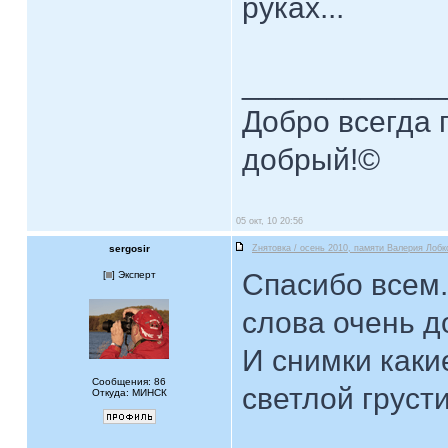
руках...
____________
Добро всегда п
добрый!©
05 окт, 10 20:56
sergosir
Zнятовка / осень 2010, памяти Валерия Лобк
Спасибо всем.
[
] Эксперт
слова очень д
И снимки каки
Сообщения: 86
светлой грусти.
Откуда: МИНСК