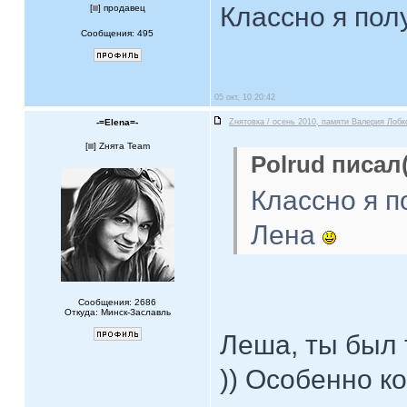
Классно я пол
[
] продавец
Сообщения: 495
05 окт, 10 20:42
-=Elena=-
Zнятовка / осень 2010, памяти Валерия Лобк
[
] Zнята Team
Polrud писал(
Классно я п
Лена
Сообщения: 2686
Откуда: Минск-Заславль
Леша, ты был 
)) Особенно к