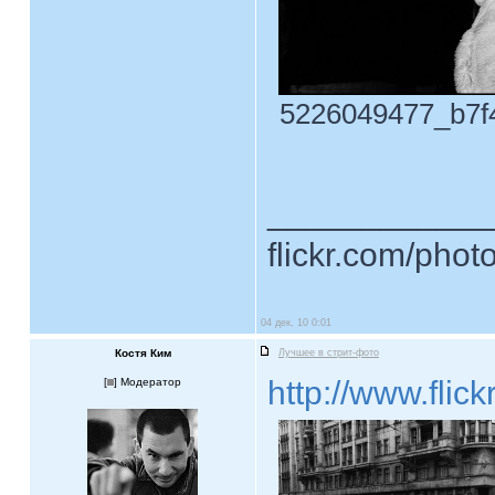
5226049477_b7f4
____________
flickr.com/phot
04 дек, 10 0:01
Костя Ким
Лучшее в стрит-фото
http://www.fli
[
] Модератор