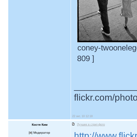
coney-twoonelegg
809 ]
____________
flickr.com/phot
22 окт, 10 12:18
Костя Ким
Лучшее в стрит-фото
http://www.flic
[
] Модератор