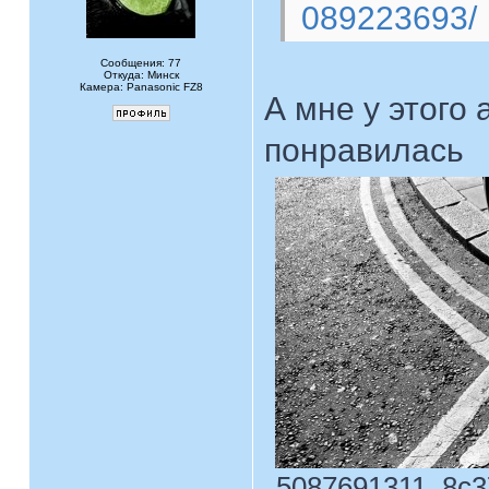
089223693/
Сообщения: 77
Откуда: Минск
Камера: Panasonic FZ8
А мне у этого
понравилась
5087691311_8c37