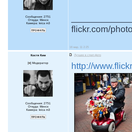
____________
Сообщения: 2751
Откуда: Минск
Камера: leica m3
flickr.com/phot
16 мар, 11 2:25
Костя Ким
Лучшее в стрит-фото
http://www.fl
[
] Модератор
Сообщения: 2751
Откуда: Минск
Камера: leica m3