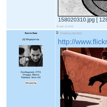
158020310.jpg [ 12
18 май, 10 23:42
Костя Ким
Лучшее в стрит-фото
http://www.fl
[
] Модератор
Сообщения: 2751
Откуда: Минск
Камера: leica m3