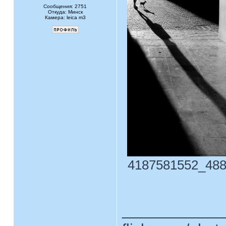
Сообщения: 2751
Откуда: Минск
Камера: leica m3
4187581552_488a
____________