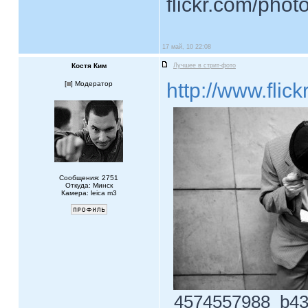
flickr.com/phot
17 май, 10 22:08
Костя Ким
Лучшее в стрит-фото
http://www.flic
[
] Модератор
Сообщения: 2751
Откуда: Минск
Камера: leica m3
4574557988_b430