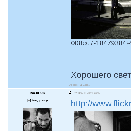
008co7-18479384Rol
____________
Хорошего свет
16 фев, 11 18:51
Костя Ким
Лучшее в стрит-фото
http://www.fli
[
] Модератор