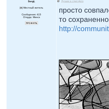
SergL
Лучшее в стрит-фото
просто совпал
[
] Местный житель
Сообщения: 415
то сохраненног
Откуда: Минск
http://communit