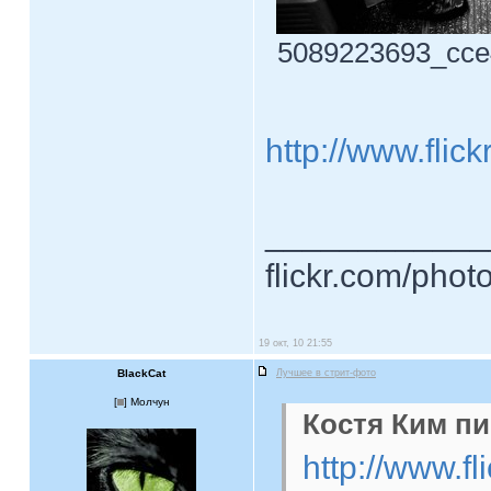
5089223693_cce4
http://www.fli
____________
flickr.com/phot
19 окт, 10 21:55
BlackCat
Лучшее в стрит-фото
[
] Молчун
Костя Ким пи
http://www.f