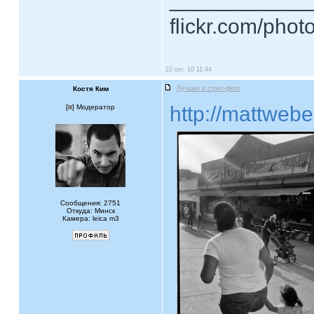
flickr.com/phot
22 окт, 10 11:44
Костя Ким
Лучшее в стрит-фото
http://mattweb
[
] Модератор
Сообщения: 2751
Откуда: Минск
Камера: leica m3