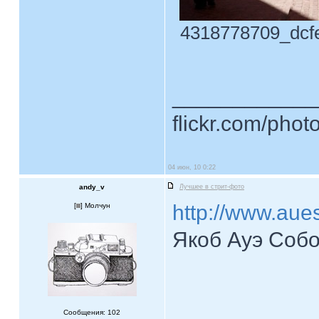
4318778709_dcfe1
____________
flickr.com/phot
04 июн, 10 0:22
andy_v
Лучшее в стрит-фото
http://www.aue
[
] Молчун
Якоб Ауэ Соб
Сообщения: 102