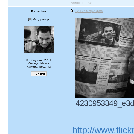
20 июн, 10 10:38
Костя Ким
Лучшее в стрит-фото
[
] Модератор
Сообщения: 2751
Откуда: Минск
Камера: leica m3
4230953849_e3de
http://www.fli