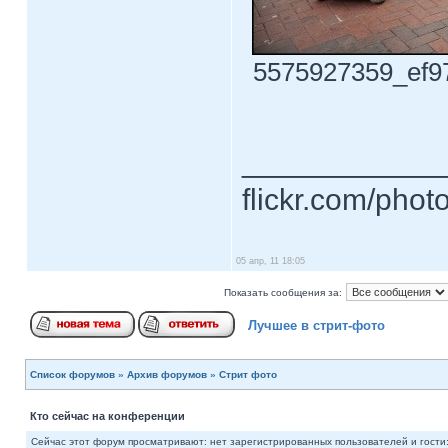
5575927359_ef97
____________
flickr.com/phot
05 апр, 11 18:05
Показать сообщения за:
Лучшее в стрит-фото
Список форумов
»
Архив форумов
»
Стрит фото
Кто сейчас на конференции
Сейчас этот форум просматривают: нет зарегистрированных пользователей и гости: