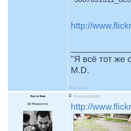
http://www.fli
____________
"Я всё тот же 
M.D.
20 окт, 10 0:01
Костя Ким
Лучшее в стрит-фото
http://www.fli
[
] Модератор