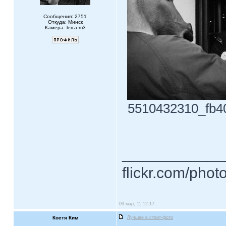
Сообщения: 2751
Откуда: Минск
Камера: leica m3
5510432310_fb40
____________
flickr.com/phot
09 мар, 11 12:17
Костя Ким
Лучшее в стрит-фото