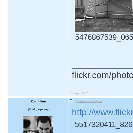
5476867539_065b
____________
flickr.com/phot
16 мар, 11 2:23
Костя Ким
Лучшее в стрит-фото
http://www.fli
[
] Модератор
5517320411_826