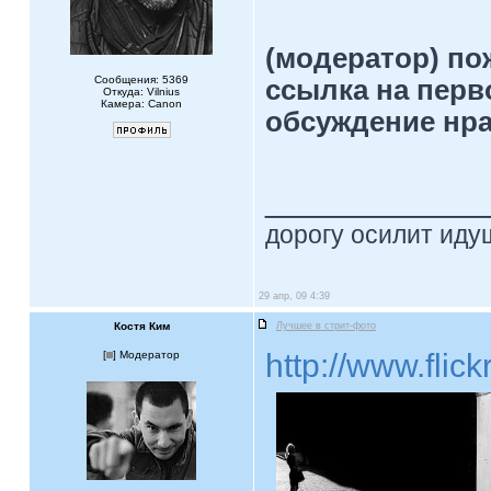
(модератор) по
Сообщения: 5369
ссылка на перв
Откуда: Vilnius
Камера: Canon
обсуждение нра
____________
дорогу осилит идущ
29 апр, 09 4:39
Костя Ким
Лучшее в стрит-фото
http://www.flic
[
] Модератор