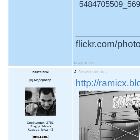
5484705509_569d
____________
flickr.com/phot
16 мар, 11 2:21
Костя Ким
Лучшее в стрит-фото
http://ramicx.b
[
] Модератор
Сообщения: 2751
Откуда: Минск
Камера: leica m3