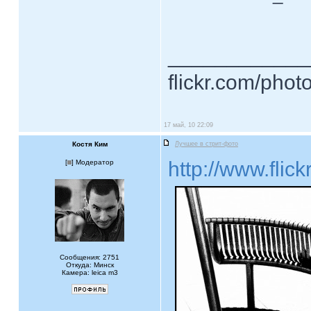
____________
flickr.com/phot
17 май, 10 22:09
Костя Ким
Лучшее в стрит-фото
http://www.fl
[
] Модератор
Сообщения: 2751
Откуда: Минск
Камера: leica m3