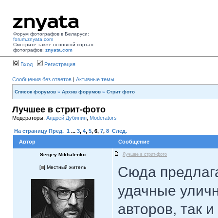
Форум фотографов в Беларуси:
forum.znyata.com
Смотрите также основной портал
фотографов:
znyata.com
Вход
Регистрация
Сообщения без ответов
|
Активные темы
Список форумов
»
Архив форумов
»
Стрит фото
Лучшее в стрит-фото
Модераторы:
Андрей Дубинин
,
Moderators
На страницу
Пред.
1
...
3
,
4
,
5
,
6
,
7
,
8
След.
Автор
Сообщение
Sergey Mikhalenko
Лучшее в стрит-фото
Сюда предлаг
[
] Местный житель
удачные уличн
авторов, так и