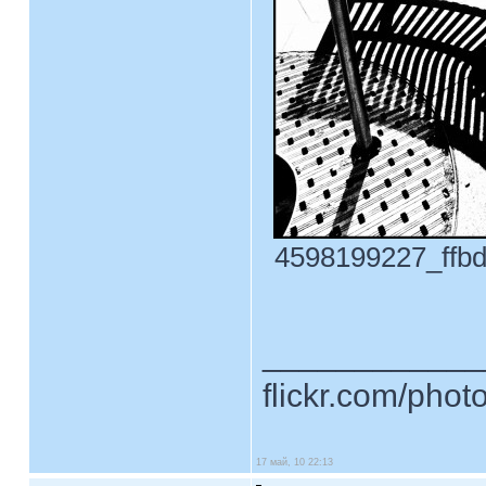
4598199227_ffbd8
____________
flickr.com/phot
17 май, 10 22:13