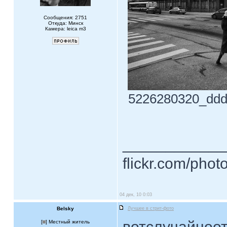
Сообщения: 2751
Откуда: Минск
Камера: leica m3
5226280320_ddd5f
____________
flickr.com/phot
04 дек, 10 0:03
Belsky
Лучшее в стрит-фото
вотслучайноот
[
] Местный житель