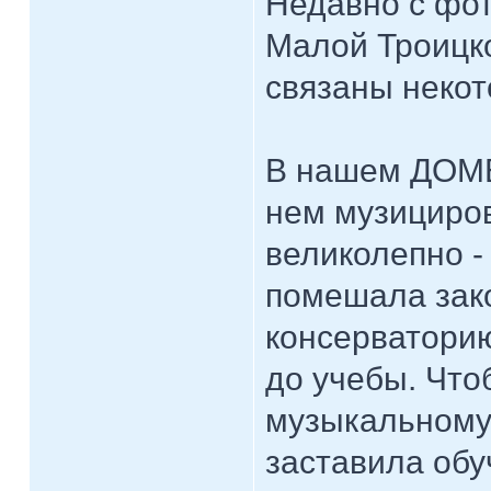
Недавно с фо
Малой Троицко
связаны неко
В нашем ДОМЕ 
нем музициров
великолепно -
помешала зак
консерваторию
до учебы. Что
музыкальному 
заставила обу