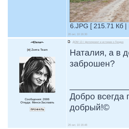
6.JPG [ 215.71 Кб |
26 окт, 10 16:30
-=Elena=-
ДОМ 13 / фотопроект и истории о Гродно
Наталия, а в 
[
] Zнята Team
заброшен?
____________
Добро всегда п
Сообщения: 2686
Откуда: Минск-Заславль
добрый!©
26 окт, 10 16:46