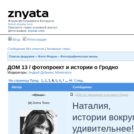
Форум фотографов в Беларуси:
forum.znyata.com
Смотрите также основной портал
фотографов:
znyata.com
Вход
Регистрация
Сообщения без ответов
|
Активные темы
Список форумов
»
Фото Форум
»
Фотографическая жизнь
ДОМ 13 / фотопроект и истории о Гродно
Модераторы:
Андрей Дубинин
,
Moderators
На страницу
Пред.
1
,
2
,
3
,
4
,
5
,
6
,
7
...
44
След.
Автор
Сообщение
-=Elena=-
ДОМ 13 / фотопроект и истории о Гродно
Наталия,
[
] Zнята Team
истории вокру
удивительнее!