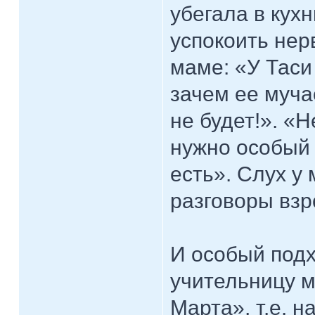
убегала в кух
успокоить нер
маме: «У Таси
зачем ее муча
не будет!». «Н
нужно особый 
есть». Слух у
разговоры взр
И особый под
учительницу м
Марта», т.е. 