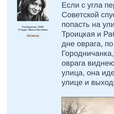
Если с угла п
Советской спу
попасть на ул
Сообщения: 2686
Откуда: Минск-Заславль
Троицкая и Ра
дне оврага, по
Городничанка,
оврага виднею
улица, она ид
улице и выход