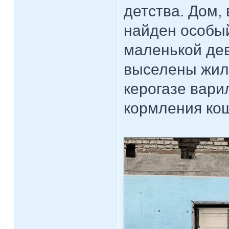
детства. Дом,
найден особый
маленькой дев
выселены жиль
керогазе вари
кормления кош