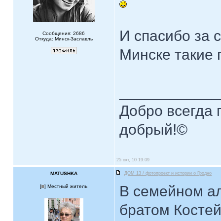
И спасибо за 
Сообщения: 2686
Откуда: Минск-Заславль
Минске такие 
____________
Добро всегда п
добрый!©
25 окт, 10 19:09
MATUSHKA
ДОМ 13 / фотопроект и истории о Гродно
В семейном ал
[
] Местный житель
братом Костей