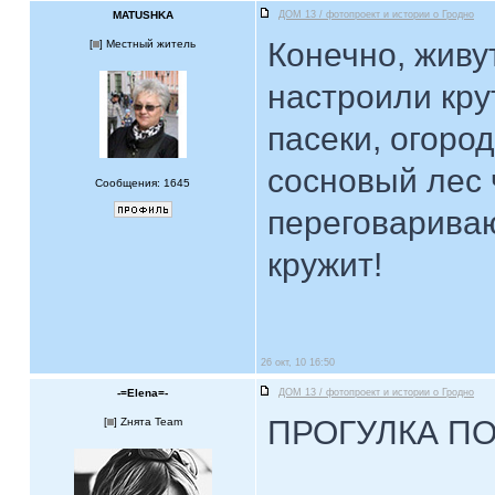
MATUSHKA
ДОМ 13 / фотопроект и истории о Гродно
Конечно, живу
[
] Местный житель
настроили кру
пасеки, огоро
сосновый лес 
Сообщения: 1645
переговариваю
кружит!
26 окт, 10 16:50
-=Elena=-
ДОМ 13 / фотопроект и истории о Гродно
ПРОГУЛКА ПО
[
] Zнята Team