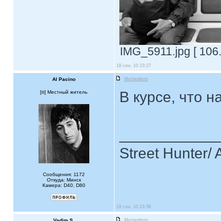
IMG_5911.jpg [ 106
18 сен, 10 23:27
Al Pacino
Метрофото
В курсе, что 
[
] Местный житель
____________
Street Hunter/ 
Сообщения: 1172
Откуда: Минск
Камера: D40, D80
18 сен, 10 23:38
Vadim S.
Метрофото