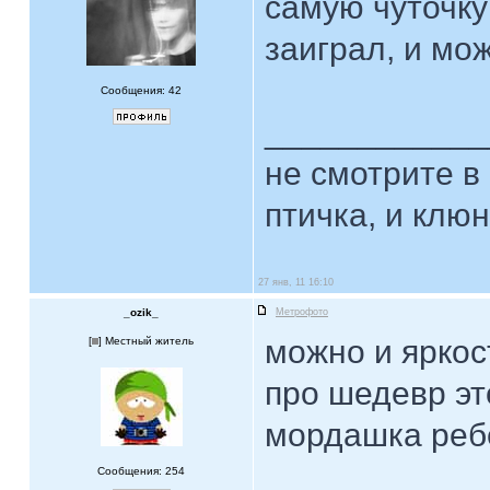
самую чуточку
заиграл, и мо
Сообщения: 42
____________
не смотрите в 
птичка, и клюн
27 янв, 11 16:10
_ozik_
Метрофото
можно и яркос
[
] Местный житель
про шедевр эт
мордашка ребе
Сообщения: 254