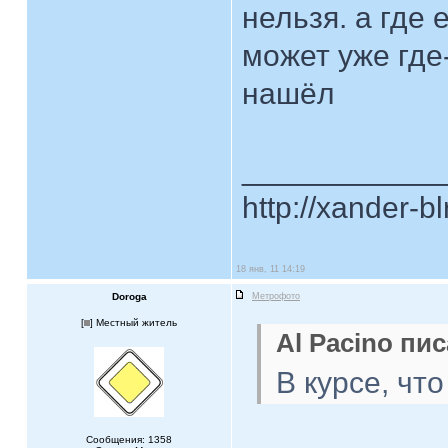
нельзя. а где
может уже где-
нашёл
____________
http://xander-b
18 янв, 11 14:19
Doroga
Метрофото
[
] Местный житель
Al Pacino пис
В курсе, чт
Сообщения: 1358