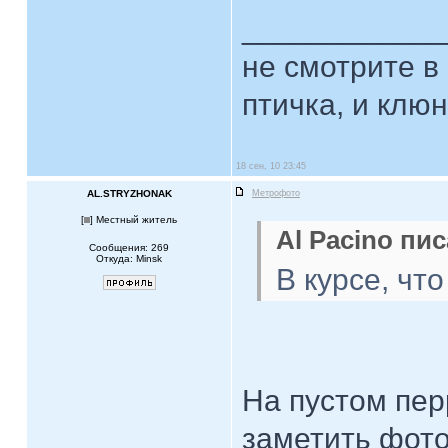
____________
не смотрите в 
птичка, и клюн
18 сен, 10 23:45
AL.STRYZHONAK
Метрофото
[
] Местный житель
Al Pacino пис
Сообщения: 269
Откуда: Minsk
В курсе, чт
На пустом пер
заметить фото