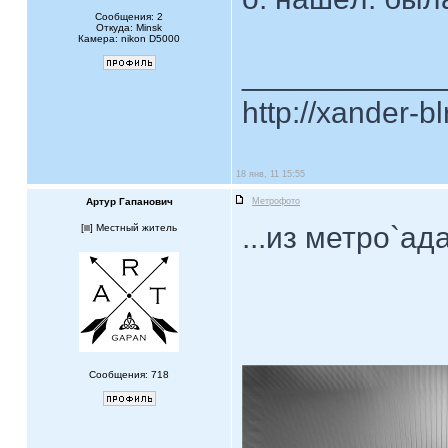
Сообщения: 2
Откуда: Minsk
Камера: nikon D5000
____________
http://xander-b
18 янв, 11 15:55
Артур Гапанович
Метрофото
...из метро`ад
[
] Местный житель
Сообщения: 718