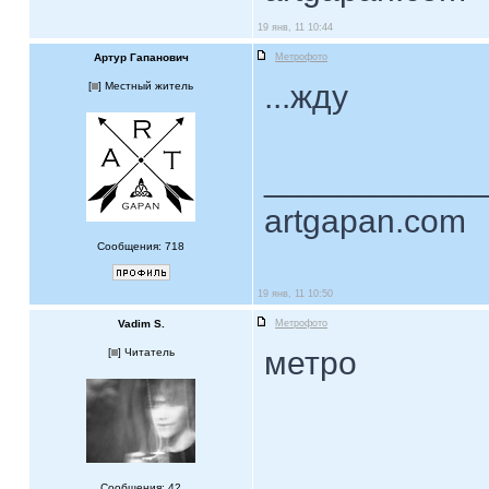
19 янв, 11 10:44
Артур Гапанович
Метрофото
...жду
[
] Местный житель
____________
artgapan.com
Сообщения: 718
19 янв, 11 10:50
Vadim S.
Метрофото
метро
[
] Читатель
Сообщения: 42