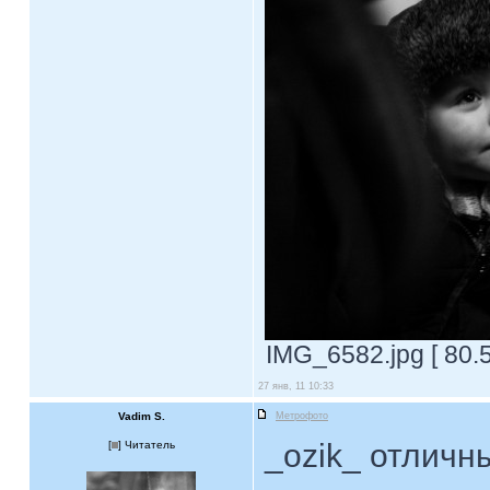
IMG_6582.jpg [ 80.
27 янв, 11 10:33
Vadim S.
Метрофото
_ozik_ отличн
[
] Читатель