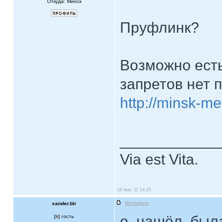
Откуда: Минск
Пруфлинк?
Возможно есть
запретов нет 
http://minsk-me
____________
Via est Vita.
18 янв, 11 14:25
xander.blr
Метрофото
о. нашёл. был
[
] гость