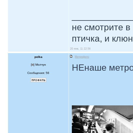
____________
не смотрите в 
птичка, и клюн
20 янв, 11 22:56
polka
Метрофото
НЕнаше метро
[
] Молчун
Сообщения: 56