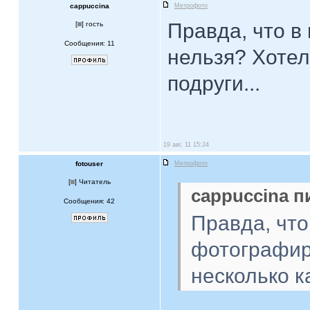
cappuccina
Метрофото
Правда, что в
[
] гость
Сообщения: 11
нельзя? Хотел
подруги...
19 авг, 11 15:24
fotouser
Метрофото
[
] Читатель
cappuccina п
Сообщения: 42
Правда, что
фотографир
несколько к