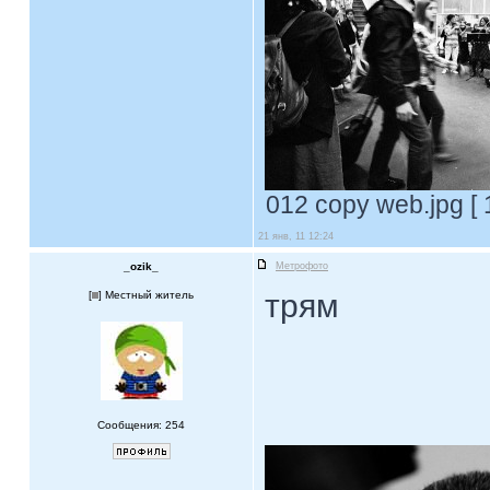
012 copy web.jpg [ 
21 янв, 11 12:24
_ozik_
Метрофото
трям
[
] Местный житель
Сообщения: 254