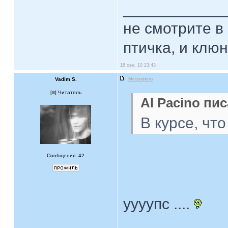
____________
не смотрите в 
птичка, и клюн
18 сен, 10 23:43
Vadim S.
Метрофото
[
] Читатель
Al Pacino пис
В курсе, чт
Сообщения: 42
уууупс ....