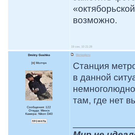
«октяборьской
возможно.
19 сен, 10 21:28
Dmitry Goshko
Метрофото
Станция метро
[
] Молчун
в данной ситу
немноголюдно,
там, где нет в
Сообщения: 122
Откуда: Минск
Камера: Nikon D40
____________
Мир не идеал