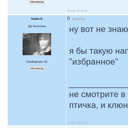
27 янв, 11 16:34
Vadim S.
Метрофото
ну вот не зна
[
] Читатель
я бы такую на
"избранное"
Сообщения: 42
____________
не смотрите в 
птичка, и клюн
27 янв, 11 17:52