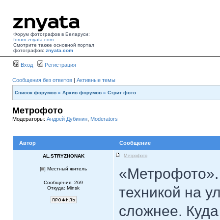
Форум фотографов в Беларуси:
forum.znyata.com
Смотрите также основной портал
фотографов:
znyata.com
Вход
Регистрация
Сообщения без ответов
|
Активные темы
Список форумов
»
Архив форумов
»
Стрит фото
Метрофото
Модераторы:
Андрей Дубинин
,
Moderators
Автор
Сообщение
AL.STRYZHONAK
Метрофото
«Метрофото». 
[
] Местный житель
Сообщения: 269
техникой на у
Откуда: Minsk
сложнее. Куда