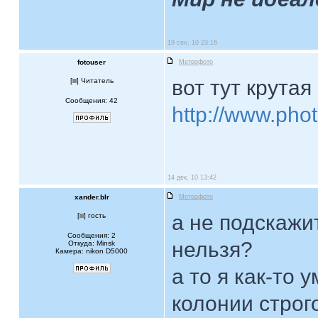
19 сен, 10 23:16
fotouser
Метрофото
вот тут крутая
[
] Читатель
Сообщения: 42
http://www.pho
14 дек, 10 13:42
xander.blr
Метрофото
а не подскажи
[
] гость
Сообщения: 2
нельзя?
Откуда: Minsk
Камера: nikon D5000
а то я как-то
колонии строг