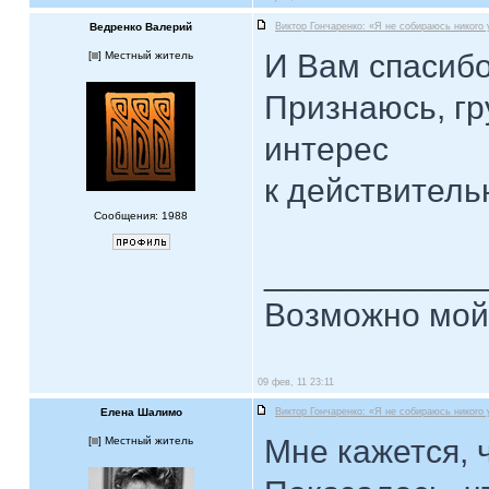
Ведренко Валерий
Виктор Гончаренко: «Я не собираюсь никого
И Вам спасибо
[
] Местный житель
Признаюсь, гр
интерес
к действитель
Сообщения: 1988
____________
Возможно мой 
09 фев, 11 23:11
Елена Шалимо
Виктор Гончаренко: «Я не собираюсь никого
Мне кажется, 
[
] Местный житель