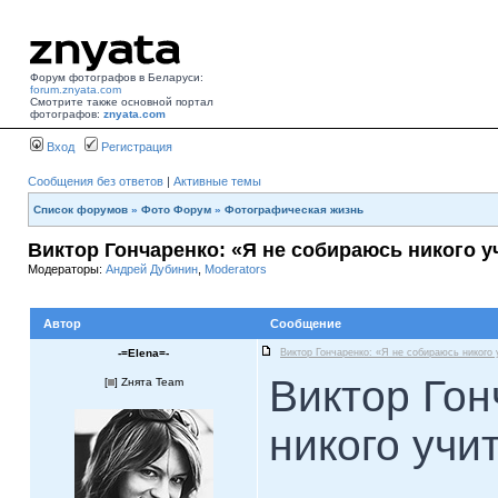
Форум фотографов в Беларуси:
forum.znyata.com
Смотрите также основной портал
фотографов:
znyata.com
Вход
Регистрация
Сообщения без ответов
|
Активные темы
Список форумов
»
Фото Форум
»
Фотографическая жизнь
Виктор Гончаренко: «Я не собираюсь никого 
Модераторы:
Андрей Дубинин
,
Moderators
Автор
Сообщение
-=Elena=-
Виктор Гончаренко: «Я не собираюсь никого
Виктор Гон
[
] Zнята Team
никого уч