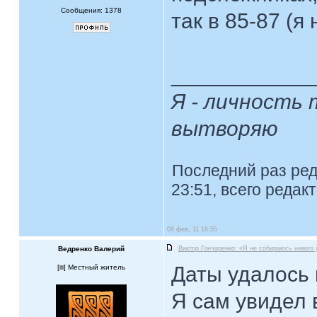
Сообщения: 1378
так в 85-87 (я
____________
Я - личность 
вытворяю
Последний раз ре
23:51, всего редак
08 фев, 11 16:55
Ведренко Валерий
Виктор Гончаренко: «Я не собираюсь никого
Даты удалось 
[
] Местный житель
Я сам увидел 