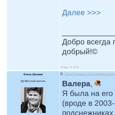
Далее >>>
____________
Добро всегда п
добрый!©
08 фев, 11 14:36
Елена Шалимо
Виктор Гончаренко: «Я не собираюсь никого
Валера
,
[
] Местный житель
Я была на его
(вроде в 2003
подснежниках,