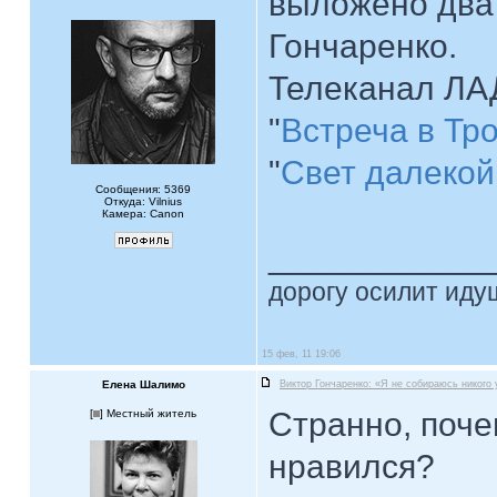
выложено два 
Гончаренко.
Телеканал ЛА
"
Встреча в Тр
"
Свет далекой
Сообщения: 5369
Откуда: Vilnius
Камера: Canon
____________
дорогу осилит идущ
15 фев, 11 19:06
Елена Шалимо
Виктор Гончаренко: «Я не собираюсь никого
Странно, поче
[
] Местный житель
нравился?