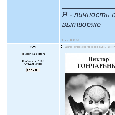
____________
Я - личность 
вытворяю
14 фев, 11 15:58
PaVL
Виктор Гончаренко: «Я не собираюсь никого
[
] Местный житель
Сообщения: 1083
Откуда: Минск