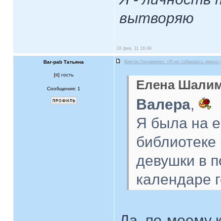
вытворяю
18 фев, 11 16:49
Bar-pab Татьяна
Виктор Гончаренко: «Я не собираюсь никого
[
] гость
Елена Шалим
Сообщения: 1
Валера
,
Я была на е
библиотеке 
девушки в п
календаре г
Да, по-моему 