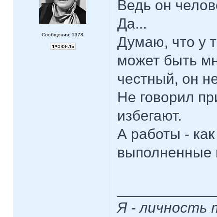
Ведь он челов
Да...
Сообщения: 1378
Думаю, что у т
может быть мн
честный, он н
Не говорил пр
избегают.
А работы - ка
выполненные к
____________
Я - личность 