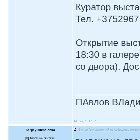
Куратор выста
Тел. +375296
Открытие выст
18:30 в галере
со двора). Дос
____________
ПАвлов ВЛадим
14 фев, 11 17:07
Sergey Mikhalenko
Виктор Гончаренко: «Я не собираюсь никого
[
] Местный житель