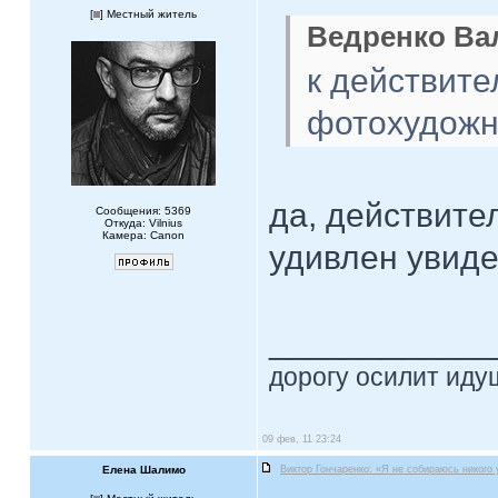
[
] Местный житель
Ведренко Вал
к действит
фотохудожн
да, действите
Сообщения: 5369
Откуда: Vilnius
Камера: Canon
удивлен увиде
____________
дорогу осилит идущ
09 фев, 11 23:24
Елена Шалимо
Виктор Гончаренко: «Я не собираюсь никого