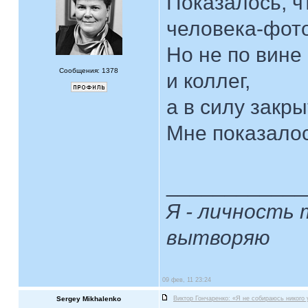
Показалось, ч
человека-фот
Но не по вине 
Сообщения: 1378
и коллег,
а в силу закр
Мне показалось
____________
Я - личность 
вытворяю
09 фев, 11 23:24
Sergey Mikhalenko
Виктор Гончаренко: «Я не собираюсь никого