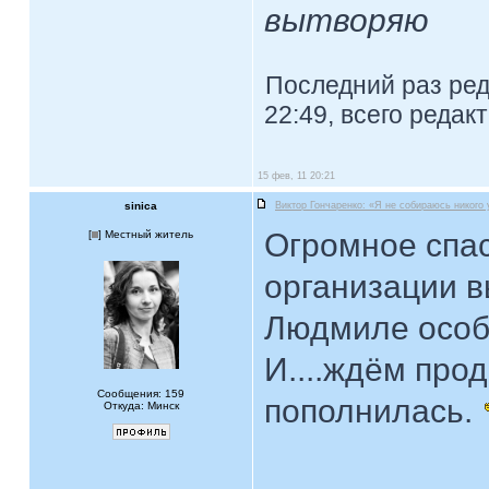
вытворяю
Последний раз ре
22:49, всего редак
15 фев, 11 20:21
sinica
Виктор Гончаренко: «Я не собираюсь никого
Огромное спас
[
] Местный житель
организации в
Людмиле особе
И....ждём про
Сообщения: 159
пополнилась.
Откуда: Минск