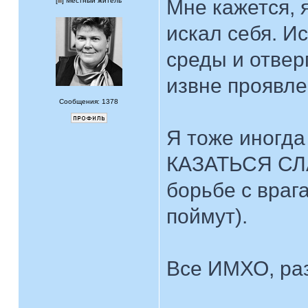
Мне кажется, я
[
] Местный житель
искал себя. И
среды и отвер
извне проявле
Сообщения: 1378
Я тоже иногд
КАЗАТЬСЯ СЛА
борьбе с врага
поймут).
Все ИМХО, раз