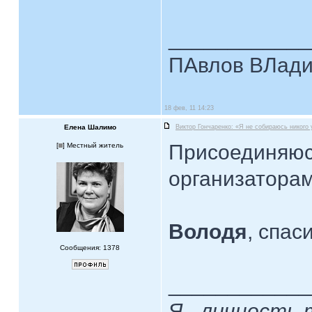
____________
ПАвлов ВЛадим
18 фев, 11 14:23
Елена Шалимо
Виктор Гончаренко: «Я не собираюсь никого
Присоединяюс
[
] Местный житель
организаторам
Володя
, спас
Сообщения: 1378
____________
Я - личность 