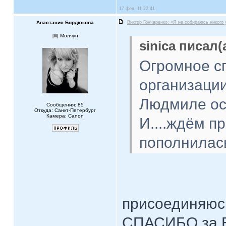
17 фев, 11 22:41
Анастасия Бордюкова
Виктор Гончаренко: «Я не собираюсь никого
[
] Молчун
sinica писал(
Огромное сп
организации
Людмиле ос
Сообщения: 85
Откуда: Санкт-Петербург
Камера: Canon
И....ждём п
пополнилас
присоединяюсь
СПАСИБО за В