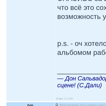
что всё это с
возможность у
p.s. - оч хоте
альбомом рабо
____________
— Дон Сальвадор
сцене! (С.Дали)
18 фев, 11 13:44
PaVL
Виктор Гончаренко: «Я не собираюсь никого