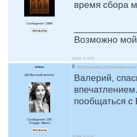
время сбора м
Сообщения: 1988
____________
Возможно мой 
08 фев, 11 18:36
sinica
Виктор Гончаренко: «Я не собираюсь никого
Валерий, спас
[
] Местный житель
впечатлением.
пообщаться с 
Сообщения: 159
Откуда: Минск
09 фев, 11 20:40