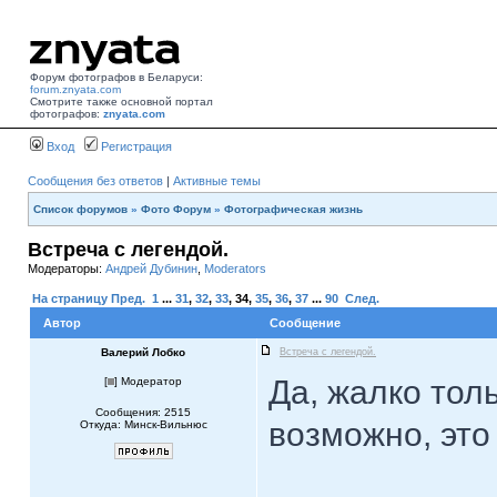
Форум фотографов в Беларуси:
forum.znyata.com
Смотрите также основной портал
фотографов:
znyata.com
Вход
Регистрация
Сообщения без ответов
|
Активные темы
Список форумов
»
Фото Форум
»
Фотографическая жизнь
Встреча с легендой.
Модераторы:
Андрей Дубинин
,
Moderators
На страницу
Пред.
1
...
31
,
32
,
33
,
34
,
35
,
36
,
37
...
90
След.
Автор
Сообщение
Валерий Лобко
Встреча с легендой.
Да, жалко тол
[
] Модератор
Сообщения: 2515
возможно, это
Откуда: Минск-Вильнюс