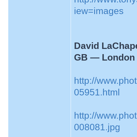
iew=images
David LaChape
GB — London
http://www.phot
05951.html
http://www.pho
008081.jpg