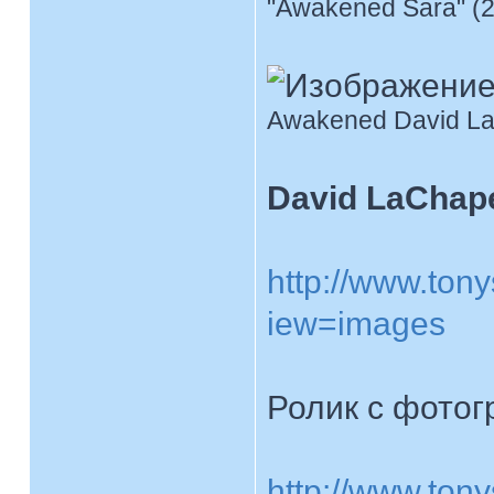
"Awakened Sara" (2
Awakened David La
David LaChape
http://www.tony
iew=images
Ролик с фотог
http://www.tony