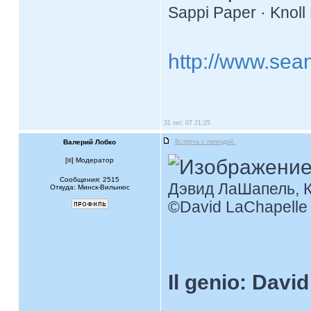
Sappi Paper · Knoll 
http://www.sea
31 окт, 07 21:25
Валерий Лобко
Встреча с легендой.
[
] Модератор
Сообщения: 2515
Дэвид ЛаШапель, К
Откуда: Минск-Вильнюс
©David LaChapelle 
Il genio: Davi