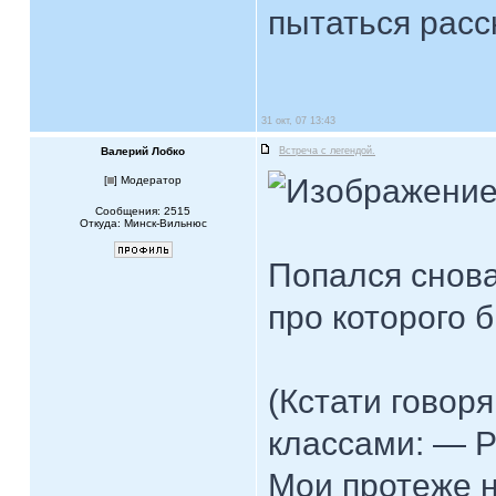
пытаться рас
31 окт, 07 13:43
Валерий Лобко
Встреча с легендой.
[
] Модератор
Сообщения: 2515
Откуда: Минск-Вильнюс
Попался снова
про которого б
(Кстати говор
классами: — P
Мои протеже н