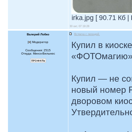
irka.jpg [ 90.71 Кб 
30 окт, 07 19:28
Валерий Лобко
Встреча с легендой.
Купил в киоск
[
] Модератор
Сообщения: 2515
«ФОТОмагию»
Откуда: Минск-Вильнюс
Купил — не со
новый номер F
дворовом киос
Утвердительн