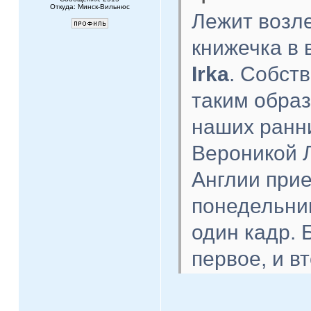
Откуда: Минск-Вильнюс
Лежит возл
книжечка в 
Irka
. Собст
таким образ
наших ранни
Вероникой Л
Англии прие
понедельник
один кадр. 
первое, и в