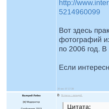
http://www.inter
5214960099
Вот здесь пра
фотографий из
по 2006 год. В
Если интересн
30 окт, 07 17:39
Валерий Лобко
Встреча с легендой.
[
] Модератор
Цитата:
Сообщения: 2515