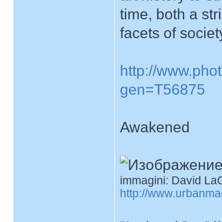
time, both a str
facets of societ
http://www.pho
gen=T56875
Awakened
immagini: David La
http://www.urbanmag