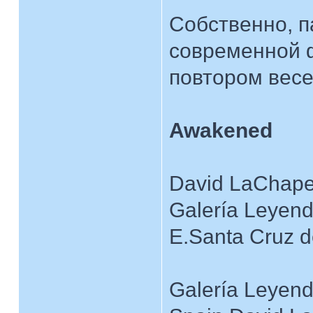
Собственно, па
современной 
повтором вес
Awakened
David LaChape
Galería Leyen
E.Santa Cruz d
Galería Leyend