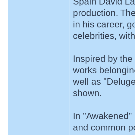
Spain David LaC
production. Th
in his career, g
celebrities, wi
Inspired by the 
works belongin
well as "Delug
shown.
In "Awakened"
and common peop