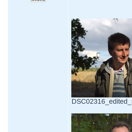
DSC02316_edited_sm