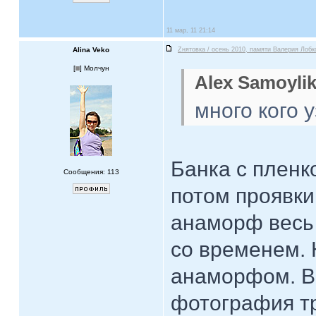
11 мар, 11 21:14
Alina Veko
Zнятовка / осень 2010, памяти Валерия Лобк
[
] Молчун
Alex Samoylik
много кого 
Банка с пленк
Сообщения: 113
потом проявки
анаморф весь 
со временем. 
анаморфом. В
фотография тр