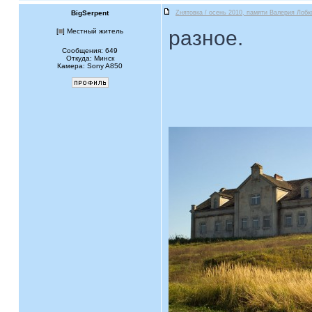
BigSerpent
Zнятовка / осень 2010, памяти Валерия Лобк
разное.
[
] Местный житель
Сообщения: 649
Откуда: Минск
Камера: Sony A850