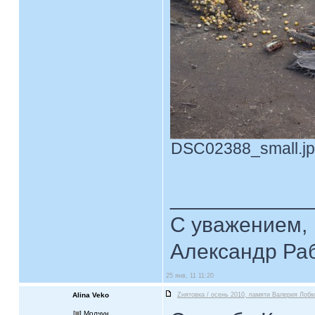
DSC02388_small.jpg
____________
С уважением,
Александр Ра
25 янв, 11 11:20
Alina Veko
Zнятовка / осень 2010, памяти Валерия Лобк
[
] Молчун