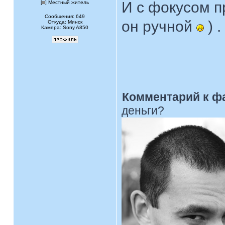
И с фокусом п
[
] Местный житель
Сообщения: 649
он ручной
) .
Откуда: Минск
Камера: Sony A850
Комментарий к ф
деньги?