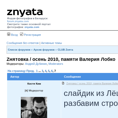
Форум фотографов в Беларуси:
forum.znyata.com
Смотрите также основной портал
фотографов:
znyata.com
Вход
Регистрация
Сообщения без ответов
|
Активные темы
Список форумов
»
Архив форумов
»
CLUB Zнята
Zнятовка / осень 2010, памяти Валерия Лобко
Модераторы:
Андрей Дубинин
,
Moderators
На страницу
Пред.
1
...
3
,
4
,
5
,
6
,
7
Автор
Сообщение
Костя Ким
Zнятовка / осень 2010, памяти Валерия Лобк
слайдик из Лё
[
] Модератор
разбавим стр