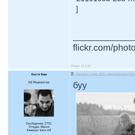
]
____________
flickr.com/phot
29 дек, 10 1:09
Костя Ким
Zнятовка / осень 2010, памяти Валерия Лобк
буу
[
] Модератор
Сообщения: 2751
Откуда: Минск
Камера: leica m3