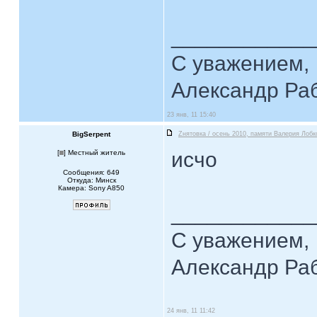
____________
С уважением,
Александр Ра
23 янв, 11 15:40
BigSerpent
Zнятовка / осень 2010, памяти Валерия Лобк
исчо
[
] Местный житель
Сообщения: 649
Откуда: Минск
Камера: Sony A850
____________
С уважением,
Александр Ра
24 янв, 11 11:42