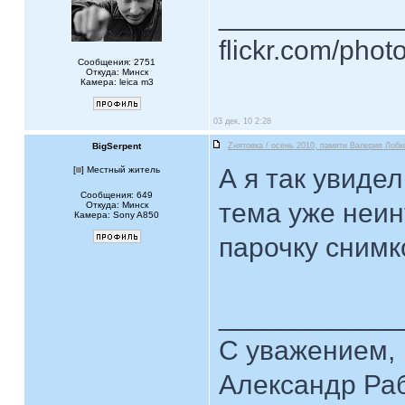
____________
flickr.com/phot
Сообщения: 2751
Откуда: Минск
Камера: leica m3
03 дек, 10 2:28
BigSerpent
Zнятовка / осень 2010, памяти Валерия Лобк
А я так увидел
[
] Местный житель
Сообщения: 649
тема уже неи
Откуда: Минск
Камера: Sony A850
парочку снимк
____________
С уважением,
Александр Ра