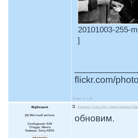
20101003-255-m3
]
____________
flickr.com/phot
29 дек, 10 1:26
BigSerpent
Zнятовка / осень 2010, памяти Валерия Лобк
обновим.
[
] Местный житель
Сообщения: 649
Откуда: Минск
Камера: Sony A850