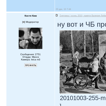
03 дек, 10 7:44
Костя Ким
Zнятовка / осень 2010, памяти Валерия Лобк
ну вот и ЧБ п
[
] Модератор
Сообщения: 2751
Откуда: Минск
Камера: leica m3
20101003-255-m3