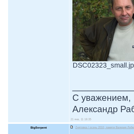
DSC02323_small.jpg
____________
С уважением,
Александр Ра
21 янв, 11 18:35
BigSerpent
Zнятовка / осень 2010, памяти Валерия Лобк