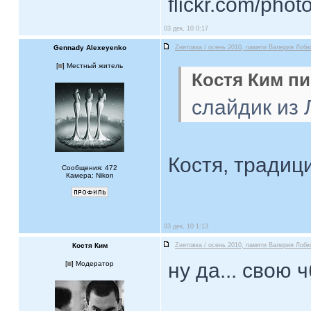
flickr.com/phot
03 дек, 10 0:17
Gennady Alexeyenko
Zнятовка / осень 2010, памяти Валерия Лобк
[
] Местный житель
Костя Ким пи
слайдик из
Костя, традиц
Сообщения: 472
Камера: Nikon
03 дек, 10 1:13
Костя Ким
Zнятовка / осень 2010, памяти Валерия Лобк
ну да... свою 
[
] Модератор