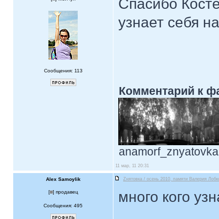
Спасибо Косте
узнает себя 
Сообщения: 113
Комментарий к ф
anamorf_znyatovka.
11 мар, 11 20:31
Alex Samoylik
Zнятовка / осень 2010, памяти Валерия Лобк
много кого уз
[
] продавец
Сообщения: 495