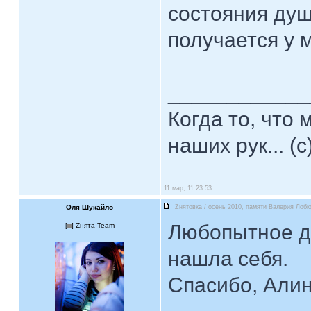
состояния души
получается у м
____________
Когда то, что
наших рук... (с
11 мар, 11 23:53
Оля Шукайло
Zнятовка / осень 2010, памяти Валерия Лобк
Любопытное д
[
] Zнята Team
нашла себя.
Спасибо, Алин