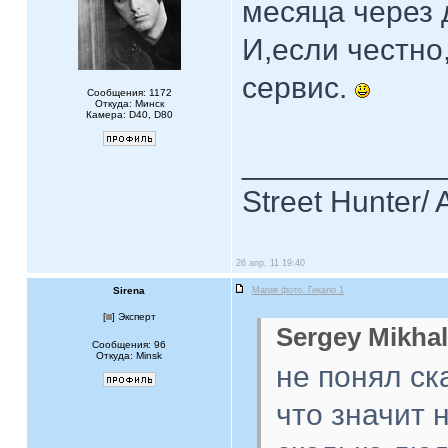
месяца через 
И,если честно
сервис.
Сообщения: 1172
Откуда: Минск
Камера: D40, D80
____________
Street Hunter/ 
26 апр, 11 19:40
Sirena
Магия фото. Гикало 1
[
] Эксперт
Sergey Mikhal
Сообщения: 96
Откуда: Minsk
не понял ска
что значит 