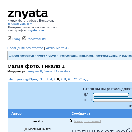
Форум фотографов в Беларуси:
forum.znyata.com
Смотрите также основной портал
фотографов:
znyata.com
Вход
Регистрация
Сообщения без ответов
|
Активные темы
Список форумов
»
Фото Форум
»
Фотостудии, минилабы, фотомагазины и масте
Магия фото. Гикало 1
Модераторы:
Андрей Дубинин
,
Moderators
На страницу
Пред.
1
...
3
,
4
,
5
,
6
,
7
,
8
,
9
...
20
След.
Стали бы вы рекомендоват
ДА!
НЕТ!
В
Автор
Сообщение
makby
Магия фото. Гикало 1
напишу от себ
[
] Местный житель