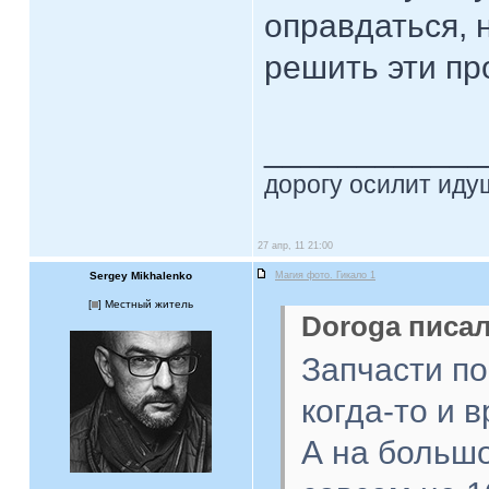
оправдаться, 
решить эти пр
____________
дорогу осилит идущ
27 апр, 11 21:00
Sergey Mikhalenko
Магия фото. Гикало 1
[
] Местный житель
Doroga писал
Запчасти по
когда-то и в
А на большо