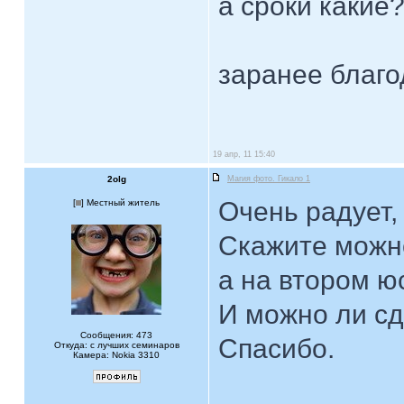
а сроки какие
заранее благо
19 апр, 11 15:40
2olg
Магия фото. Гикало 1
Очень радует,
[
] Местный житель
Скажите можно
а на втором ю
И можно ли сд
Сообщения: 473
Спасибо.
Откуда: с лучших семинаров
Камера: Nokia 3310