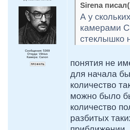
Sirena писал(
А у скольки
камерами C
стеклышко 
Сообщения: 5369
Откуда: Vilnius
Камера: Canon
понятия не им
для начала бы
количество та
можно было б
количество пол
разбитых таких
приближении,