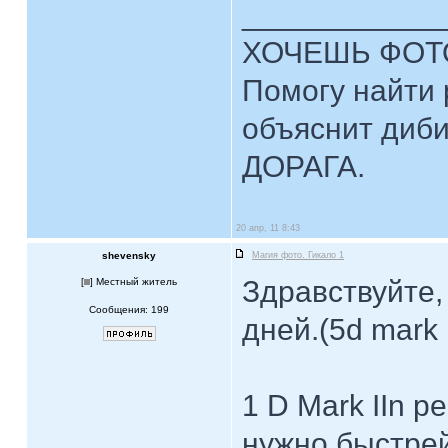
____________
ХОЧЕШЬ ФОТ
Помогу найти 
объяснит диби
ДОРАГА.
20 апр, 11 8:43
shevensky
Магия фото. Гикало 1
Здравствуйте,
[
] Местный житель
Сообщения: 199
дней.(5d mark I
1 D Мark IIn р
нужно быстрей