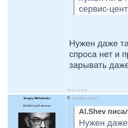
сервис-цен
Нужен даже та
спроса нет и 
зарывать даже
26 апр, 11 19:18
Sergey Mikhalenko
Магия фото. Гикало 1
[
] Местный житель
Al.Shev писал
Нужен даже 