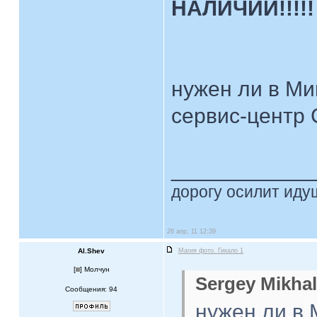
НАЛИЧИИ!!!!!
нужен ли в М
сервис-центр
____________
дорогу осилит идущ
26 апр, 11 12:39
Al.Shev
Магия фото. Гикало 1
[
] Молчун
Sergey Mikhal
Сообщения: 94
нужен ли в