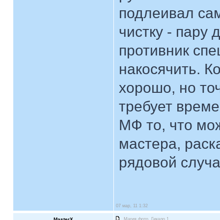
подлеивал сам
чистку - пару 
противник спе
накосячить. К
хорошо, но то
требует време
МФ то, что мо
мастера, раск
рядовой случа
07 мар, 11 1:32
MasterX
Магия фото. Гикало 1