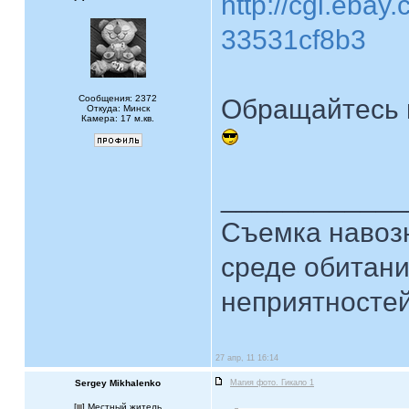
http://cgi.eba
33531cf8b3
Сообщения: 2372
Обращайтесь 
Откуда: Минск
Камера: 17 м.кв.
____________
Съемка навозн
среде обитани
неприятностей.
27 апр, 11 16:14
Sergey Mikhalenko
Магия фото. Гикало 1
[
] Местный житель