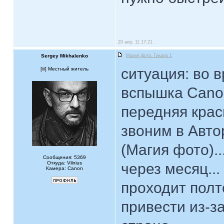
20 апр, 11 17:21
Sergey Mikhalenko
Магия фото. Гикало 1
ситуация: во 
[
] Местный житель
вспышка Canon
передняя крас
звоним в Авт
(Магия фото)..
Сообщения: 5369
Откуда: Vilnius
через месяц..
Камера: Canon
проходит полт
привести из-з