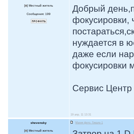
Добрый день,п
[
] Местный житель
Сообщения: 199
фокусировки, 
постараться,с
нуждается в ю
даже если на
фокусировки 
Сервис Центр
19 апр, 11 13:31
shevensky
Магия фото. Гикало 1
Затвор на 1 D 
[
] Местный житель