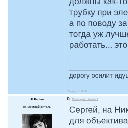
должны как-то
трубку при эл
а по поводу за
тогда уж лучш
работать... эт
____________
дорогу осилит идущ
26 апр, 11 19:32
Al Pacino
Магия фото. Гикало 1
Сергей, на Ни
[
] Местный житель
для объектива