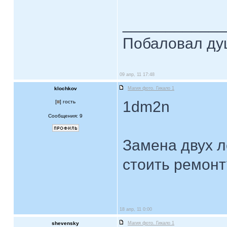
____________
Побаловал душ
09 апр, 11 17:48
klochkov
Магия фото. Гикало 1
1dm2n
[
] гость
Сообщения: 9
Замена двух л
стоить ремонт
18 апр, 11 0:00
shevensky
Магия фото. Гикало 1