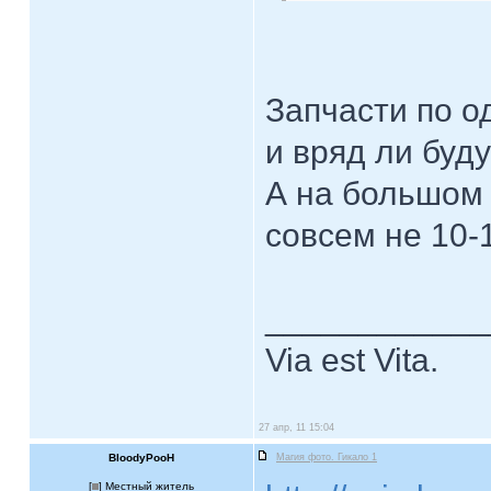
Запчасти по о
и вряд ли буду
А на большом 
совсем не 10-
____________
Via est Vita.
27 апр, 11 15:04
BloodyPooH
Магия фото. Гикало 1
[
] Местный житель