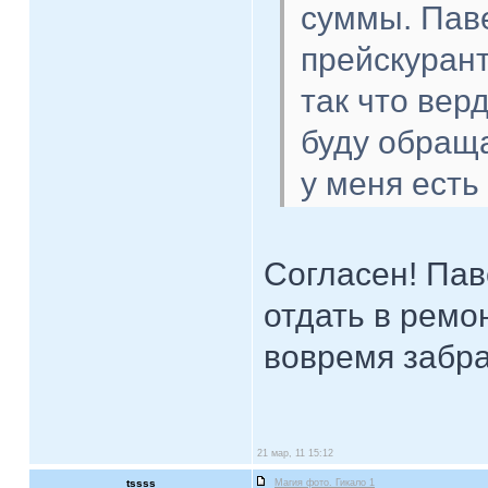
суммы. Паве
прейскурант
так что вер
буду обраща
у меня есть
Согласен! Пав
отдать в ремо
вовремя забра
21 мар, 11 15:12
tssss
Магия фото. Гикало 1