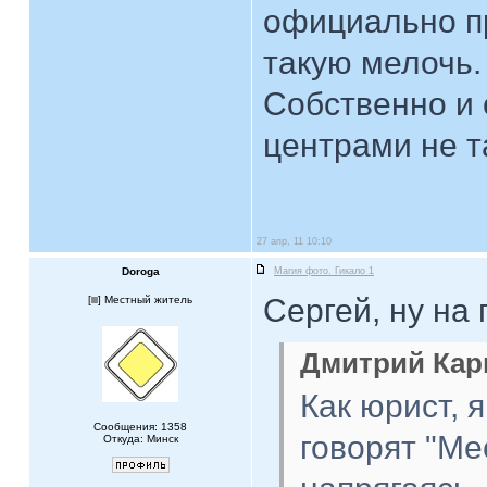
официально пр
такую мелочь.
Собственно и
центрами не т
27 апр, 11 10:10
Doroga
Магия фото. Гикало 1
Сергей, ну на
[
] Местный житель
Дмитрий Карн
Как юрист, 
Сообщения: 1358
говорят "Ме
Откуда: Минск