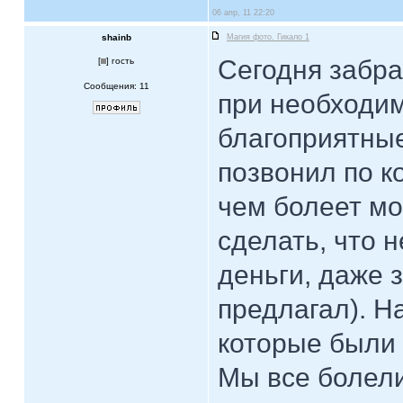
06 апр, 11 22:20
shainb
Магия фото. Гикало 1
Cегодня забра
[
] гость
Сообщения: 11
при необходим
благоприятны
позвонил по к
чем болеет мо
сделать, что 
деньги, даже з
предлагал). Н
которые были 
Мы все болели