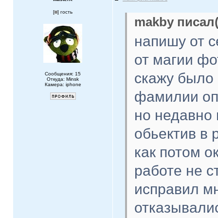
[
] гость
makby писал(
напишу от с
от магии фо
скажу было 
Сообщения: 15
Откуда: Minsk
Камера: iphone
фамилии оп
но недавно 
обьектив в 
как потом о
работе не с
исправил мн
отказывали