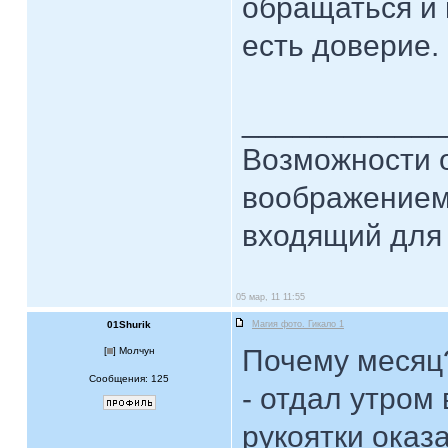
обращаться и 
есть доверие.
____________
Возможности 
воображением
входящий для 
05 мар, 11 11:55
01Shurik
Магия фото. Гикало 1
Почему месяц?
[
] Молчун
Сообщения: 125
- отдал утром
рукоятки оказ