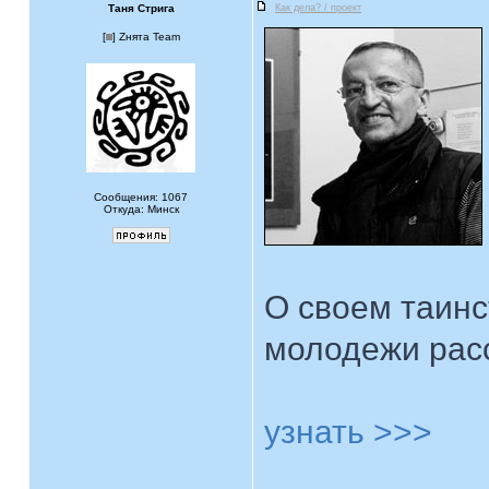
Таня Стрига
Как дела? / проект
[
] Zнята Team
Сообщения: 1067
Откуда: Минск
О своем таин
молодежи рас
узнать >>>