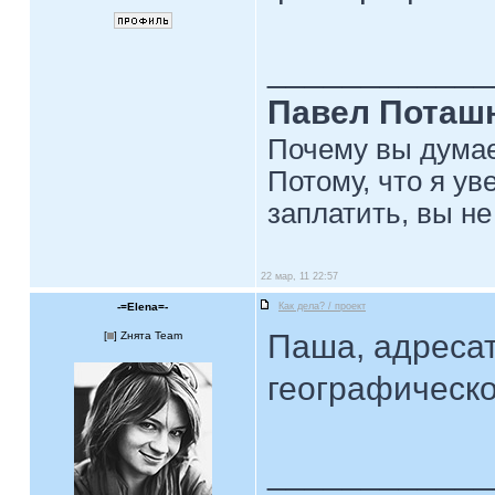
____________
Павел Поташ
Почему вы думае
Потому, что я ув
заплатить, вы не
22 мар, 11 22:57
-=Elena=-
Как дела? / проект
Паша, адресат
[
] Zнята Team
географическ
____________