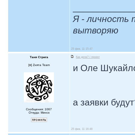
____________
Я - личность 
вытворяю
25 фев, 11 15:47
Таня Стрига
Как дела? / проект
и Оле Шукай
[
] Zнята Team
а заявки буду
Сообщения: 1067
Откуда: Минск
25 фев, 11 16:48