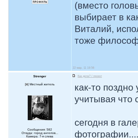
(вместо голов
выбирает в ка
Виталий, испо
тоже философ
22 мар, 11 19:56
Strenger
Как дела? / проект
как-то поздно
[
] Местный житель
учитывая что 
сегодня в гал
Сообщения: 582
фотографии...
Откуда: город ангелов...
Камера: 7-я слева