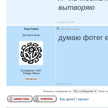
вытворяю
31 мар, 11 15:58
Таня Стрига
Как дела? / проект
думаю фотег е
[
] Zнята Team
Сообщения: 1067
Откуда: Минск
01 апр, 11 9:47
Показать сообщения за:
Поле со
Как дела? / проект