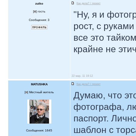
zuiko
Как дела? / проект
"Ну, я и фото
[
] гость
Сообщения: 3
рост, с руками
все это тайко
крайне не этич
22 мар, 11 19:12
MATUSHKA
Как дела? / проект
Думаю, что эт
[
] Местный житель
фотографа, лю
паспорт. Личн
шаблон с торс
Сообщения: 1645