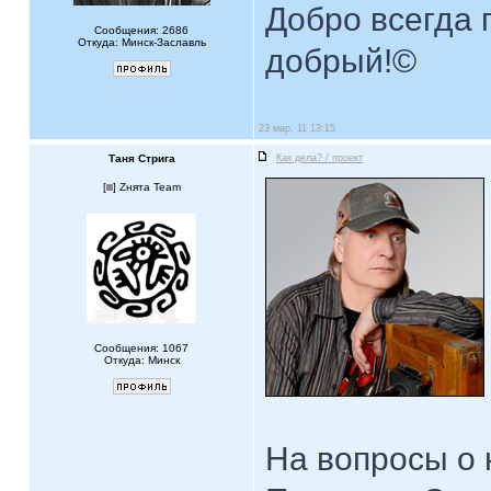
Добро всегда п
Сообщения: 2686
Откуда: Минск-Заславль
добрый!©
23 мар, 11 13:15
Таня Стрига
Как дела? / проект
[
] Zнята Team
Сообщения: 1067
Откуда: Минск
На вопросы о