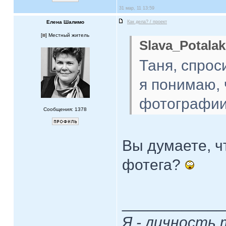
31 мар, 11 13:59
Елена Шалимо
Как дела? / проект
[
] Местный житель
Slava_Potalak
Таня, спрос
я понимаю, 
фотографии 
Сообщения: 1378
Вы думаете, ч
фотега?
____________
Я - личность 