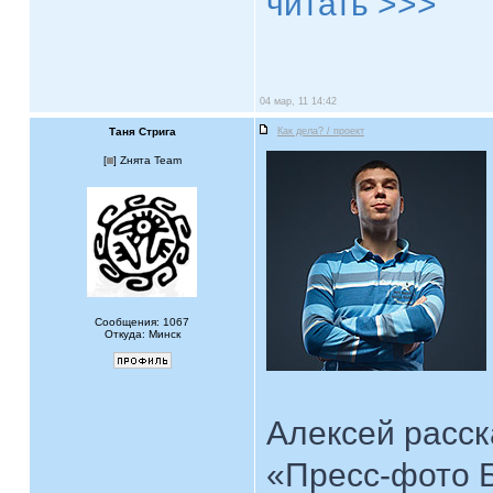
читать >>>
04 мар, 11 14:42
Таня Стрига
Как дела? / проект
[
] Zнята Team
Сообщения: 1067
Откуда: Минск
Алексей расск
«Пресс-фото Б