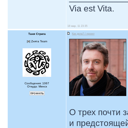
Via est Vita.
18 мар, 11 23:35
Таня Стрига
Как дела? / проект
[
] Zнята Team
Сообщения: 1067
Откуда: Минск
О трех почти 
и предстоящей