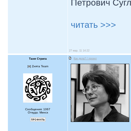
Петрович Суг
читать >>>
27 мар, 11 14:22
Таня Стрига
Как дела? / проект
[
] Zнята Team
Сообщения: 1067
Откуда: Минск