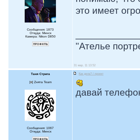
это имеет огр
Сообщения: 1873
____________
Откуда: Минск
Камера: Nikon D850
"Ателье портр
31 мар, 11 13:52
Таня Стрига
Как дела? / проект
[
] Zнята Team
давай телефо
Сообщения: 1067
Откуда: Минск