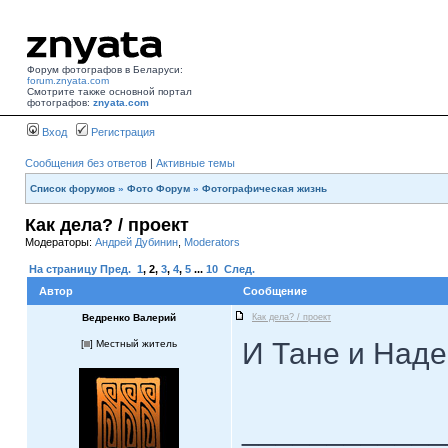
Форум фотографов в Беларуси:
forum.znyata.com
Смотрите также основной портал
фотографов:
znyata.com
Вход
Регистрация
Сообщения без ответов
|
Активные темы
Список форумов
»
Фото Форум
»
Фотографическая жизнь
Как дела? / проект
Модераторы:
Андрей Дубинин
,
Moderators
На страницу
Пред.
1
,
2
,
3
,
4
,
5
...
10
След.
Автор
Сообщение
Ведренко Валерий
Как дела? / проект
И Тане и Над
[
] Местный житель
____________