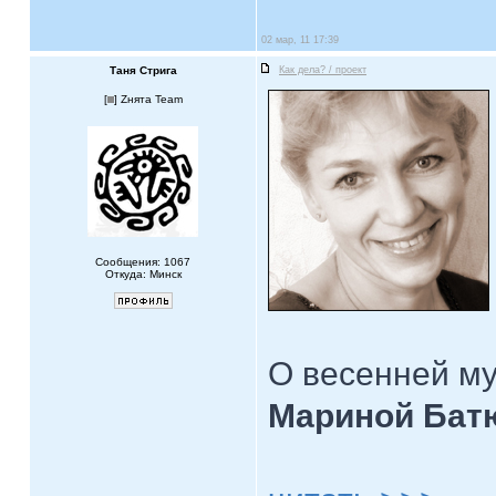
02 мар, 11 17:39
Таня Стрига
Как дела? / проект
[
] Zнята Team
Сообщения: 1067
Откуда: Минск
О весенней му
Мариной Бат