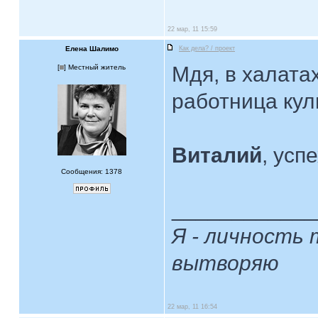
22 мар, 11 15:59
Елена Шалимо
Как дела? / проект
Мдя, в халата
[
] Местный житель
работница кул
Виталий
, усп
Сообщения: 1378
____________
Я - личность 
вытворяю
22 мар, 11 16:54