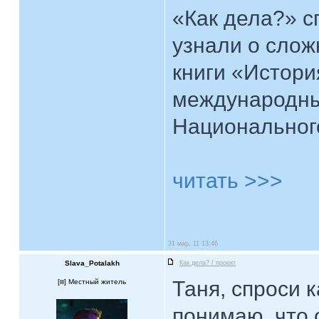
«Как дела?» с
узнали о слож
книги «Истори
международны
Национального
читать >>>
31 мар, 11 13:46
Slava_Potalakh
Как дела? / проект
Таня, спроси 
[
] Местный житель
понимаю, что 