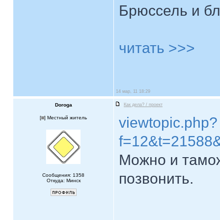
Брюссель и б
читать >>>
14 мар, 11 18:29
Doroga
Как дела? / проект
viewtopic.php?
[
] Местный житель
f=12&t=21588
Можно и тамож
позвонить.
Сообщения: 1358
Откуда: Минск
____________