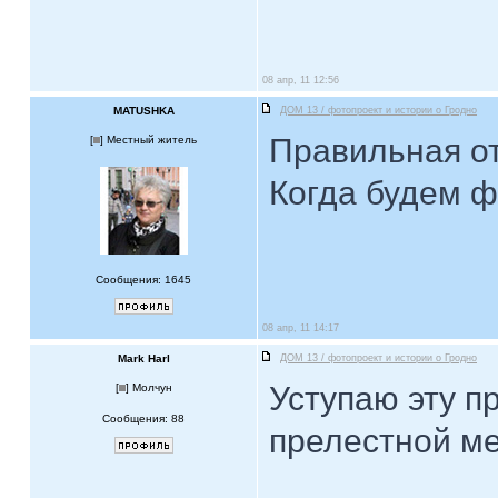
08 апр, 11 12:56
MATUSHKA
ДОМ 13 / фотопроект и истории о Гродно
Правильная от
[
] Местный житель
Когда будем 
Сообщения: 1645
08 апр, 11 14:17
Mark Harl
ДОМ 13 / фотопроект и истории о Гродно
Уступаю эту п
[
] Молчун
Сообщения: 88
прелестной ме