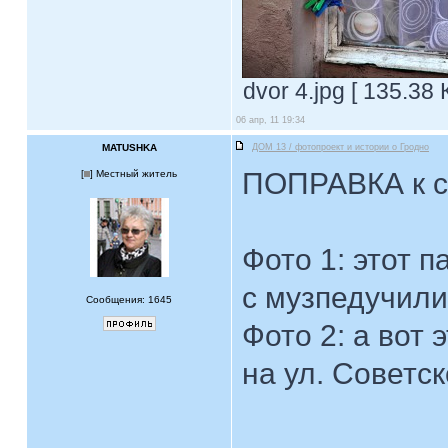
dvor 4.jpg [ 135.38
06 апр, 11 19:34
MATUSHKA
ДОМ 13 / фотопроект и истории о Гродно
ПОПРАВКА к с
[
] Местный житель
Фото 1: этот 
с музпедучили
Сообщения: 1645
Фото 2: а вот 
на ул. Советск