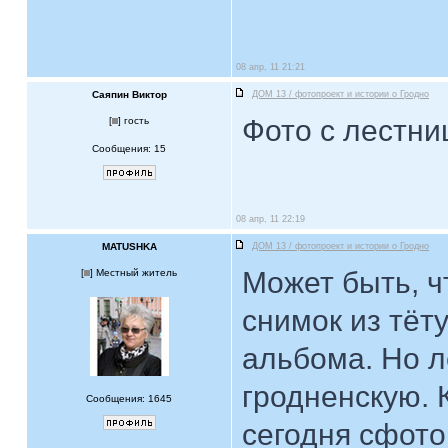
08 апр, 11 21:21
Саяпин Виктор
ДОМ 13 / фотопроект и истории о Гродно
Фото с лестни
[
] гость
Сообщения: 15
08 апр, 11 22:19
MATUSHKA
ДОМ 13 / фотопроект и истории о Гродно
Может быть, чт
[
] Местный житель
снимок из тёт
альбома. Но л
гродненскую. 
Сообщения: 1645
сегодня сфот