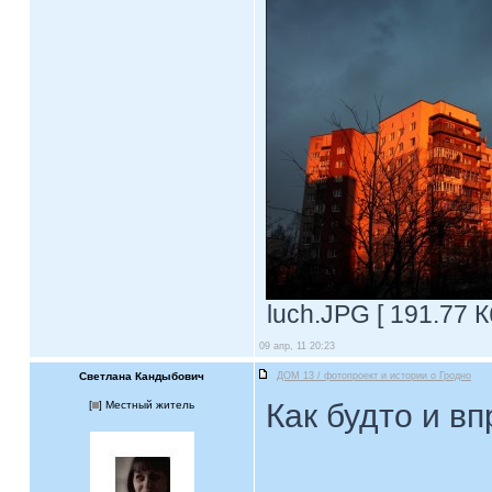
luch.JPG [ 191.77 К
09 апр, 11 20:23
Светлана Кандыбович
ДОМ 13 / фотопроект и истории о Гродно
Как будто и вп
[
] Местный житель