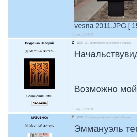
vesna 2011.JPG [ 1
11 апр, 11 18:45
Ведренко Валерий
ДОМ 13 / фотопроект и истории о Гродно
Начальствуви
[
] Местный житель
____________
Возможно мой 
Сообщения: 1988
11 апр, 11 19:38
MATUSHKA
ДОМ 13 / фотопроект и истории о Гродно
Эммануэль теп
[
] Местный житель