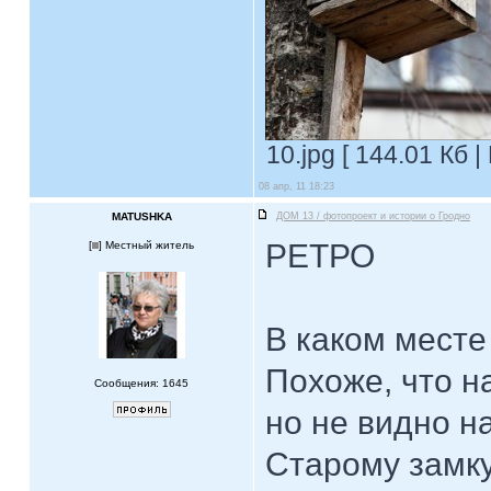
10.jpg [ 144.01 Кб 
08 апр, 11 18:23
MATUSHKA
ДОМ 13 / фотопроект и истории о Гродно
РЕТРО
[
] Местный житель
В каком месте
Похоже, что н
Сообщения: 1645
но не видно н
Старому замку