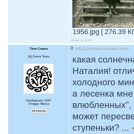
1956.jpg [ 276.39 К
08 апр, 11 19:18
Таня Стрига
ДОМ 13 / фотопроект и истории о Гродно
какая солнечна
[
] Zнята Team
Наталия! отли
холодного мин
а лесенка мне
Сообщения: 1067
влюбленных", 
Откуда: Минск
может пересве
ступеньки? ...