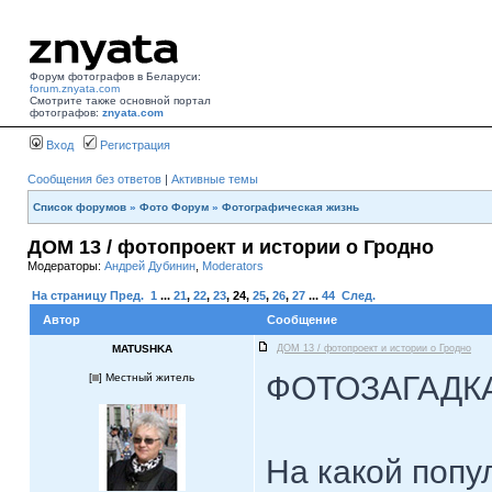
Форум фотографов в Беларуси:
forum.znyata.com
Смотрите также основной портал
фотографов:
znyata.com
Вход
Регистрация
Сообщения без ответов
|
Активные темы
Список форумов
»
Фото Форум
»
Фотографическая жизнь
ДОМ 13 / фотопроект и истории о Гродно
Модераторы:
Андрей Дубинин
,
Moderators
На страницу
Пред.
1
...
21
,
22
,
23
,
24
,
25
,
26
,
27
...
44
След.
Автор
Сообщение
MATUSHKA
ДОМ 13 / фотопроект и истории о Гродно
ФОТОЗАГАДК
[
] Местный житель
На какой попу