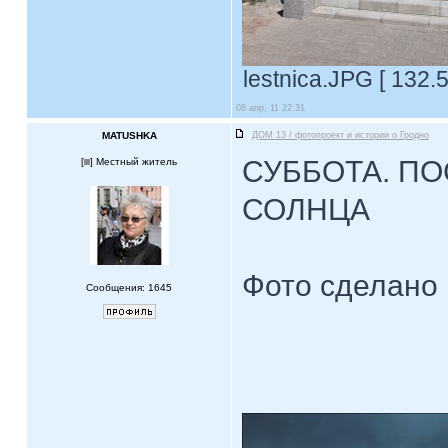
lestnica.JPG [ 132.
08 апр, 11 22:31
MATUSHKA
ДОМ 13 / фотопроект и истории о Гродно
СУББОТА. П
[
] Местный житель
СОЛНЦА
Фото сделано 
Сообщения: 1645