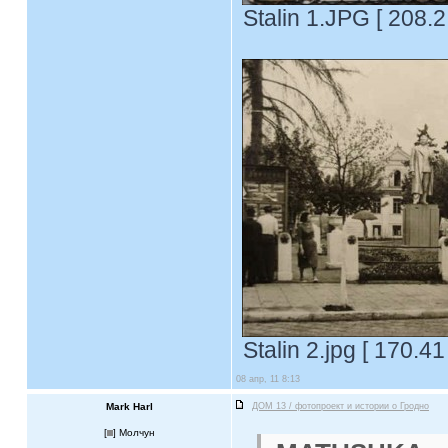
Stalin 1.JPG [ 208.
Stalin 2.jpg [ 170.4
08 апр, 11 8:13
Mark Harl
ДОМ 13 / фотопроект и истории о Гродно
[
] Молчун