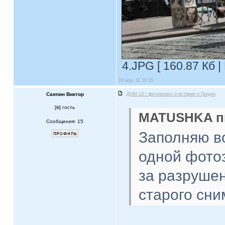
4.JPG [ 160.87 Кб |
16 апр, 11 19:15
Саяпин Виктор
ДОМ 13 / фотопроект и истории о Гродно
[
] гость
MATUSHKA пи
Сообщения: 15
Заполняю в
одной фотоз
за разруше
старого сни