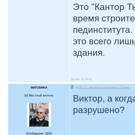
Это "Кантор Т
время строите
пединститута.
это всего лиш
здания.
16 апр, 11 19:41
MATUSHKA
ДОМ 13 / фотопроект и истории о Гродно
Виктор, а ког
[
] Местный житель
разрушено?
Сообщения: 1645