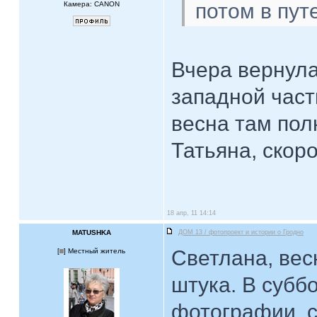
потом в пут
Камера: CANON
Вчера вернула
западной част
весна там пол
Татьяна, скор
18 апр, 11 14:14
MATUSHKA
ДОМ 13 / фотопроект и истории о Гродно
Светлана, вес
[
] Местный житель
штука. В суббо
фотографии, с