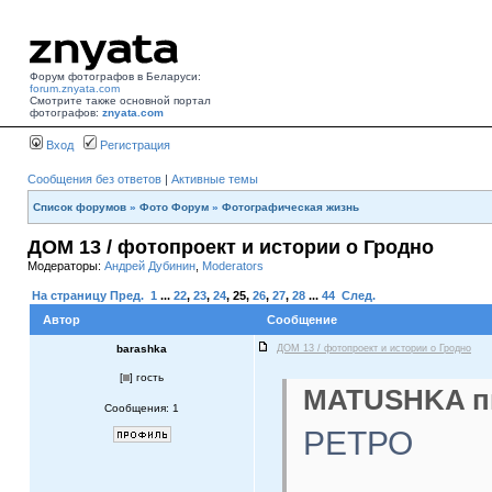
Форум фотографов в Беларуси:
forum.znyata.com
Смотрите также основной портал
фотографов:
znyata.com
Вход
Регистрация
Сообщения без ответов
|
Активные темы
Список форумов
»
Фото Форум
»
Фотографическая жизнь
ДОМ 13 / фотопроект и истории о Гродно
Модераторы:
Андрей Дубинин
,
Moderators
На страницу
Пред.
1
...
22
,
23
,
24
,
25
,
26
,
27
,
28
...
44
След.
Автор
Сообщение
barashka
ДОМ 13 / фотопроект и истории о Гродно
[
] гость
MATUSHKA пи
Сообщения: 1
РЕТРО