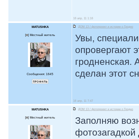
16 апр, 11 1:16
MATUSHKA
ДОМ 13 / фотопроект и истории о Гродно
Увы, специали
[
] Местный житель
опровергают э
гродненская. 
сделан этот с
Сообщения: 1645
16 апр, 11 7:47
MATUSHKA
ДОМ 13 / фотопроект и истории о Гродно
Заполняю возн
[
] Местный житель
фотозагадкой 