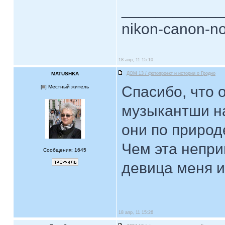
____________
nikon-canon-no
18 апр, 11 15:10
MATUSHKA
ДОМ 13 / фотопроект и истории о Гродно
Спасибо, что о
[
] Местный житель
музыкантши на
они по природ
Чем эта непри
Сообщения: 1645
девица меня и
18 апр, 11 15:26