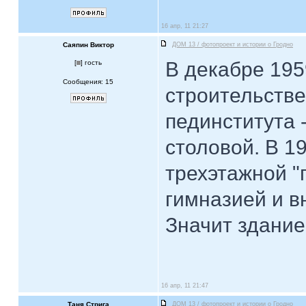
16 апр, 11 21:27
Саяпин Виктор
ДОМ 13 / фотопроект и истории о Гродно
В декабре 195
[
] гость
Сообщения: 15
строительств
пединститута -
столовой. В 1
трехэтажной 
гимназией и в
Значит здание 
16 апр, 11 21:47
Таня Стрига
ДОМ 13 / фотопроект и истории о Гродно