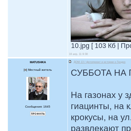
10.jpg [ 103 Кб | П
16 апр, 11 9:38
MATUSHKA
ДОМ 13 / фотопроект и истории о Гродно
СУББОТА НА
[
] Местный житель
На газонах у 
гиацинты, на 
Сообщения: 1645
крокусы, на у
развлекают п