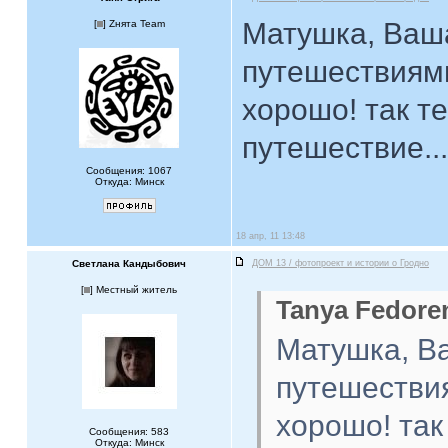
Матушка, Ваша
[
] Zнята Team
путешествиями
хорошо! так те
путешествие..
Сообщения: 1067
Откуда: Минск
18 апр, 11 13:48
Светлана Кандыбович
ДОМ 13 / фотопроект и истории о Гродно
[
] Местный житель
Tanya Fedore
Матушка, Ва
путешестви
хорошо! так 
Сообщения: 583
Откуда: Минск