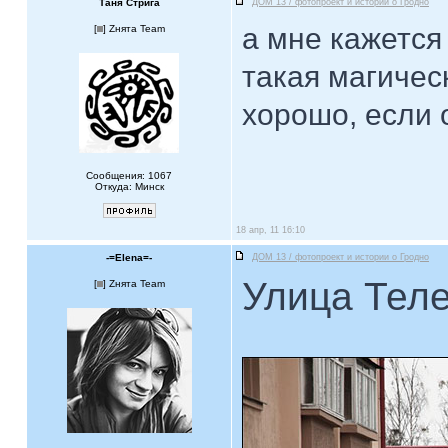
Таня Стрига
ДОМ 13 / фотопроект и истории о Гродно
а мне кажется
[
] Zнята Team
такая магичес
хорошо, если 
Сообщения: 1067
Откуда: Минск
18 апр, 11 16:10
-=Elena=-
ДОМ 13 / фотопроект и истории о Гродно
Улица Тел
[
] Zнята Team