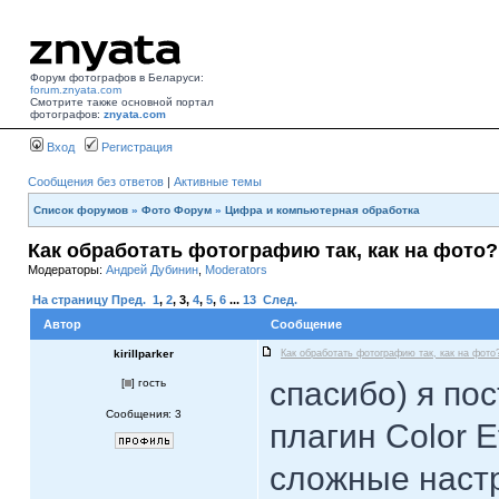
Форум фотографов в Беларуси:
forum.znyata.com
Смотрите также основной портал
фотографов:
znyata.com
Вход
Регистрация
Сообщения без ответов
|
Активные темы
Список форумов
»
Фото Форум
»
Цифра и компьютерная обработка
Как обработать фотографию так, как на фото?
Модераторы:
Андрей Дубинин
,
Moderators
На страницу
Пред.
1
,
2
,
3
,
4
,
5
,
6
...
13
След.
Автор
Сообщение
kirillparker
Как обработать фотографию так, как на фото
спасибо) я пос
[
] гость
Сообщения: 3
плагин Color E
сложные настр