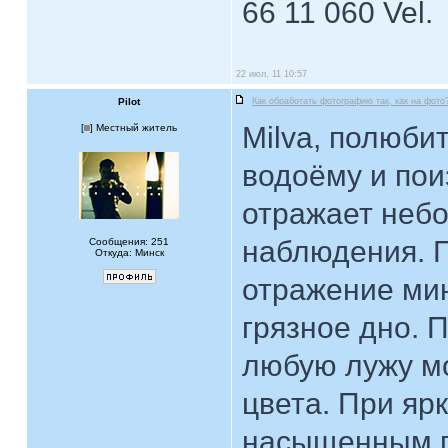
66 11 060 Vel.
22 июл, 11 10:57
Pilot
Как обработать фотографию так, как на фото
Milva, полюби
[
] Местный житель
водоёму и пои
отражает небо
наблюдения. П
Сообщения: 251
Откуда: Минск
отражение мин
грязное дно. 
любую лужу м
цвета. При яр
насыщенным по