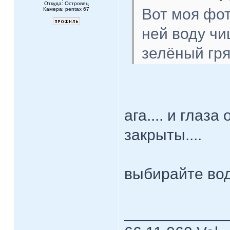
Откуда: Островец
Вот моя фо
Камера: pentax 67
ней воду чи
зелёный гр
ага.... и глаз
закрыты....
выбирайте вод
____________