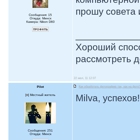
прошу совета 
Сообщения: 15
Откуда: Минск
Камера: Nikon D60
____________
Хороший спосо
рассмотреть д
22 июл, 11 12:07
Pilot
Как обработать фотографию так, как на фото
Milva, успехов
[
] Местный житель
Сообщения: 251
Откуда: Минск