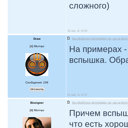
сложного)
29 апр, 11 15:09
Draw
Как обработать фотографию так, как на фото
На примерах -
[
] Молчун
вспышка. Обр
Сообщения: 109
04 май, 11 22:37
Biosigner
Как обработать фотографию так, как на фото
Причем вспышк
[
] Молчун
что есть хоро