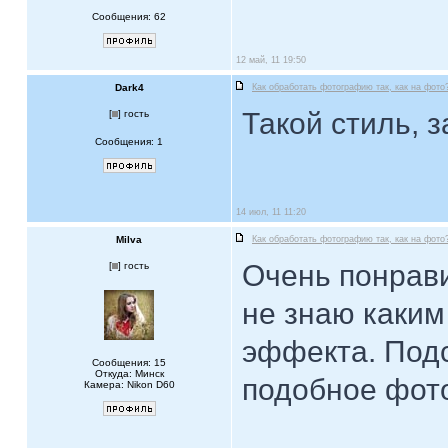
Сообщения: 62
12 май, 11 19:50
Dark4
Как обработать фотографию так, как на фото
Такой стиль, з
[
] гость
Сообщения: 1
14 июл, 11 11:20
Milva
Как обработать фотографию так, как на фото
Очень понрави
[
] гость
не знаю каким
эффекта. Под
Сообщения: 15
Откуда: Минск
подобное фото
Камера: Nikon D60