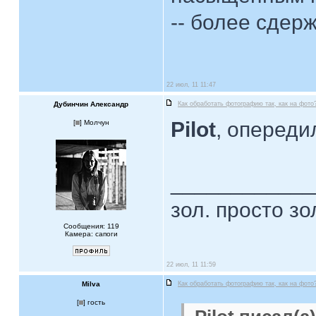
-- более сдер
22 июл, 11 11:47
Дубинчин Александр
Как обработать фотографию так, как на фото
Pilot
, опереди
[
] Молчун
____________
зол. просто зо
Сообщения: 119
Камера: сапоги
22 июл, 11 11:59
Milva
Как обработать фотографию так, как на фото
[
] гость