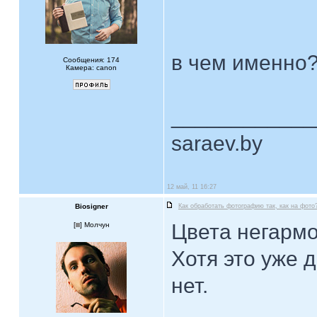
в чем именно
Сообщения: 174
Камера: canon
____________
saraev.by
12 май, 11 16:27
Biosigner
Как обработать фотографию так, как на фото
Цвета негарм
[
] Молчун
Хотя это уже д
нет.