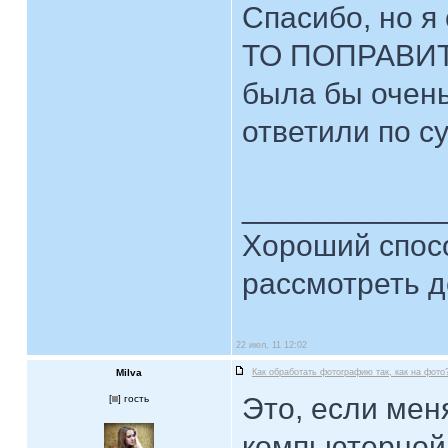
Спасибо, но 
ТО ПОПРАВИТЬ
была бы очень
ответили по с
____________
Хороший спосо
рассмотреть д
22 июл, 11 12:02
Milva
Как обработать фотографию так, как на фото
Это, если мен
[
] гость
компьютерной 