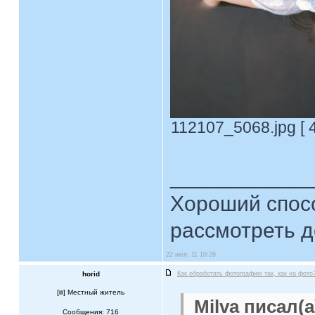
112107_5068.jpg [ 
____________
Хороший спосо
рассмотреть д
22 июл, 11 10:26
horid
Как обработать фотографию так, как на фото
[
] Местный житель
Milva писал(а
Сообщения: 716