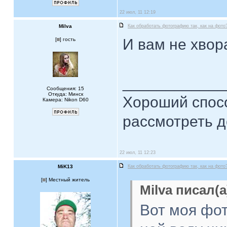
22 июл, 11 12:19
Milva
Как обработать фотографию так, как на фото
И вам не хвор
[
] гость
____________
Сообщения: 15
Откуда: Минск
Хороший спосо
Камера: Nikon D60
рассмотреть д
22 июл, 11 12:23
MiK13
Как обработать фотографию так, как на фото
[
] Местный житель
Milva писал(а
Вот моя фо