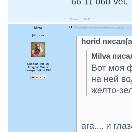
66 11 060 Vel.
22 июл, 11 10:41
Milva
Как обработать фотографию так, как на фото
[
] гость
horid писал(а
Milva писа
Сообщения: 15
Вот моя 
Откуда: Минск
Камера: Nikon D60
на ней во
желто-зе
ага.... и гл