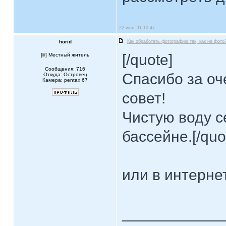
22 июл, 11 10:47
horid
Как обработать фотографию так, как на фото
[/quote]
[
] Местный житель
Сообщения: 716
Спасибо за о
Откуда: Островец
Камера: pentax 67
совет!
Чистую воду с
бассейне.[/quo
или в интернет
____________