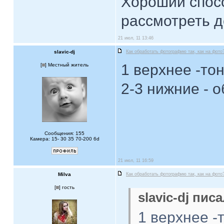
Хороший спосо
рассмотреть д
21 июл, 11 13:46
slavic-dj
Как обработать фотографию так, как на фото
1 верхнее -то
[
] Местный житель
2-3 нижние - 
Сообщения: 155
Камера: 15- 30 35 70-200 6d
21 июл, 11 16:59
Milva
Как обработать фотографию так, как на фото
[
] гость
slavic-dj писа
1 верхнее -