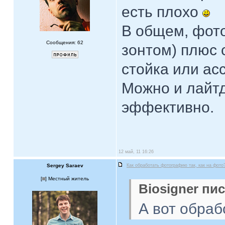
есть плохо
В общем, фот
Сообщения: 62
зонтом) плюс 
стойка или асс
Можно и лайтд
эффективно.
12 май, 11 16:26
Sergey Saraev
Как обработать фотографию так, как на фото
[
] Местный житель
Biosigner пис
А вот обраб