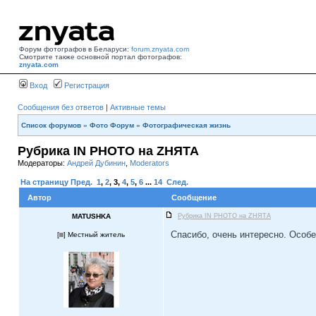
Форум фотографов в Беларуси:
forum.znyata.com
Смотрите также основной портал фотографов:
znyata.com
Вход
Регистрация
Сообщения без ответов
|
Активные темы
Список форумов
»
Фото Форум
»
Фотографическая жизнь
Рубрика IN PHOTO на ZНЯТА
Модераторы:
Андрей Дубинин
,
Moderators
На страницу
Пред.
1
,
2
,
3
,
4
,
5
,
6
...
14
След.
Автор
Сообщение
MATUSHKA
Рубрика IN PHOTO на ZНЯТА
Спасибо, очень интересно. Особ
[
] Местный житель