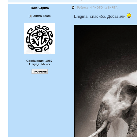
Таня Стрига
Рубрика IN PHOTO на ZНЯТА
[
] Zнята Team
Enigma, спасибо. Добавили
Сообщения: 1067
Откуда: Минск