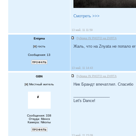
Смотреть >>>
13 май, 11 11:59
Enigma
Рубрика IN PHOTO на ZНЯТА
Жаль, что на Znyata не попало 
[
] гость
Сообщения: 13
13 май, 11 14:43
GBN
Рубрика IN PHOTO на ZНЯТА
Ник Брандт впечатлил. Спасибо
[
] Местный житель
_________________
Let's Dance!
Сообщения: 338
Откуда: Минск
Камера: Nikonы
13 май, 11 15:09