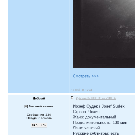
Смотреть >>>
17 май, 11 17:41
Добрый
Рубрика IN PHOTO на ZНЯТА
Йозеф Судек / Josef Sudek
[
] Местный житель
Страна: Чехия
Сообщения: 234
Жанр: документальный
Откуда: г. Гомель
Продолжительность: 130 мин
Язык: чешский
Русские субтитры: есть