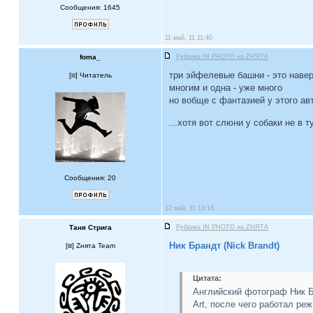
Сообщения: 1645
11 май, 11 11:40
foma_
Рубрика IN PHOTO на ZНЯТА
три эйфелевые башни - это наве
[
] Читатель
многим и одна - уже много
но вобще с фантазией у этого ав
...хотя вот слюни у собаки не в 
Сообщения: 20
12 май, 11 13:16
Таня Стрига
Рубрика IN PHOTO на ZНЯТА
Ник Брандт (Nick Brandt)
[
] Zнята Team
Цитата:
Английский фотограф Ник Бр
Art, после чего работал р