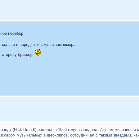
рное перебор
тора все в порядке, и с чувством юмора
ту сторону брызжут
андт (Nick Brandt) родился в 1966 году в Лондоне. Изучал живопись и к
ежиссером музыкальных видеоклипов, сотрудничал с такими звездами, ка