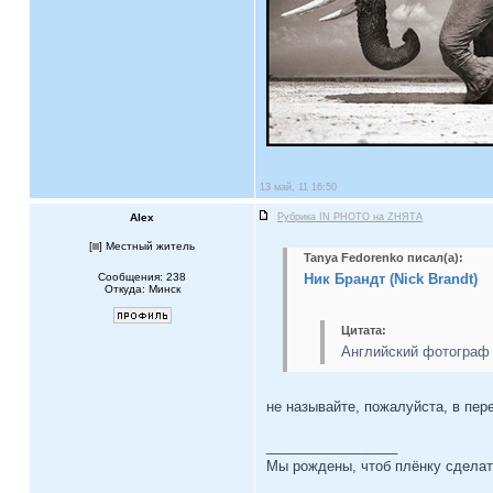
13 май, 11 16:50
Alex
Рубрика IN PHOTO на ZНЯТА
[
] Местный житель
Tanya Fedorenko писал(а):
Сообщения: 238
Ник Брандт (Nick Brandt)
Откуда: Минск
Цитата:
Английский фотограф Н
не называйте, пожалуйста, в пер
_________________
Мы рождены, чтоб плёнку сделат