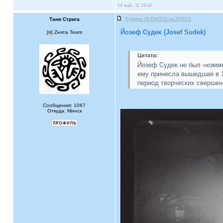
14 май, 11 19:42
Таня Стрига
Рубрика IN PHOTO на ZНЯТА
Йозеф Судек (Josef Sudek)
[
] Zнята Team
Цитата:
Йозеф Судек не был «комме
ему принесла вышедшая в 1
период творческих свершен
Сообщения: 1067
Откуда: Минск