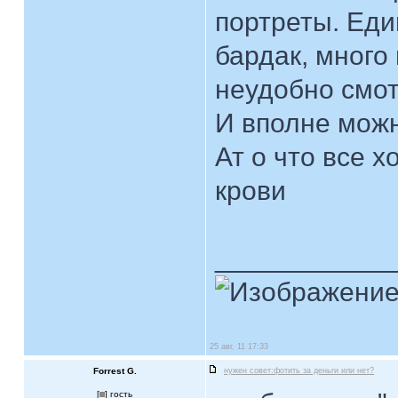
портреты. Еди
бардак, много
неудобно смот
И вполне можн
Ат о что все х
крови
____________
25 авг, 11 17:33
Forrest G.
нужен совет:фотить за деньги или нет?
[
] гость