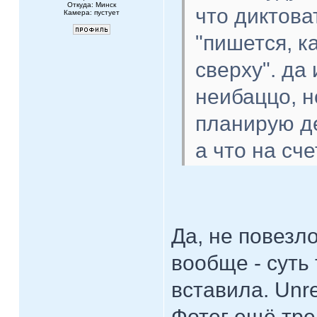
Откуда: Минск
что диктова
Камера: пустует
"пишется, ка
сверху". да
неибаццо, н
планирую д
а что на сч
Да, не повезл
вообще - суть 
вставила. Unre
Фотег ещё тре