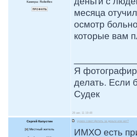
деньги с люде
Камера: Rolleiflex
месяца отучил
осмотр больно
которые вам п
____________
Я фотографиру
делать. Если 
Судек
26 авг, 11 19:48
Сергей Капустин
нужен совет:фотить за деньги или нет?
ИМХО есть при
[
] Местный житель