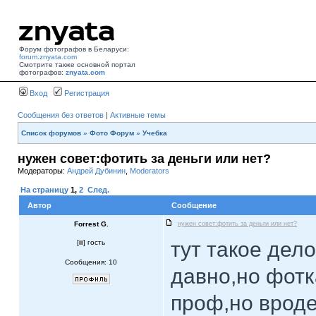
Форум фотографов в Беларуси:
forum.znyata.com
Смотрите также основной портал
фотографов:
znyata.com
Вход
Регистрация
Сообщения без ответов
|
Активные темы
Список форумов
»
Фото Форум
»
Учебка
нужен совет:фотить за деньги или нет?
Модераторы:
Андрей Дубинин
,
Moderators
На страницу
1
,
2
След.
Автор
Сообщение
Forrest G.
нужен совет:фотить за деньги или нет?
тут такое дел
[
] гость
Сообщения: 10
давно,но фотк
проф,но вроде