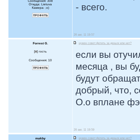
Сообщения: 308
- всего.
Откуда: Lietuva
Камера: ;o)
26 авг, 11 19:57
Forrest G.
нужен совет:фотить за деньги или нет?
если вы отучи
[
] гость
Сообщения: 10
месяца , вы б
будут обращат
добрый, что, 
О.о вплане ф
26 авг, 11 19:59
makby
нужен совет:фотить за деньги или нет?