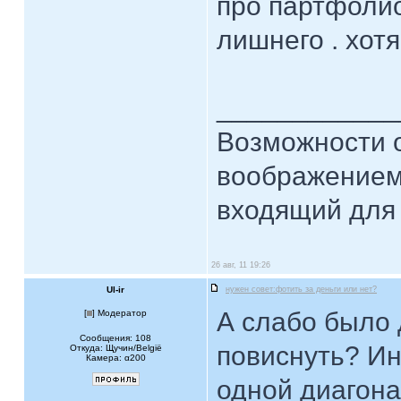
про партфолио
лишнего . хот
____________
Возможности 
воображением
входящий для 
26 авг, 11 19:26
Ul-ir
нужен совет:фотить за деньги или нет?
А слабо было 
[
] Модератор
Сообщения: 108
повиснуть? Ин
Откуда: Щучин/België
Камера: α200
одной диагона