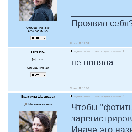
____________
Проявил себя?
Сообщения: 389
Откуда: минск
26 авг, 11 17:54
Forrest G.
нужен совет:фотить за деньги или нет?
не поняла
[
] гость
Сообщения: 10
26 авг, 11 18:05
Екатерина Шаламаева
нужен совет:фотить за деньги или нет?
Чтобы "фотить
[
] Местный житель
зарегистриров
Иначе это наз