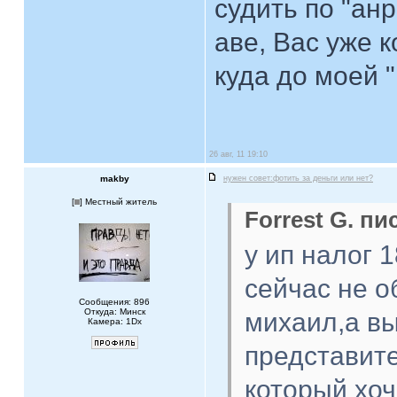
судить по "ан
аве, Вас уже к
куда до моей 
26 авг, 11 19:10
makby
нужен совет:фотить за деньги или нет?
[
] Местный житель
Forrest G. пи
у ип налог 
сейчас не о
Сообщения: 896
Откуда: Минск
михаил,а вы,
Камера: 1Dx
представит
который хоч