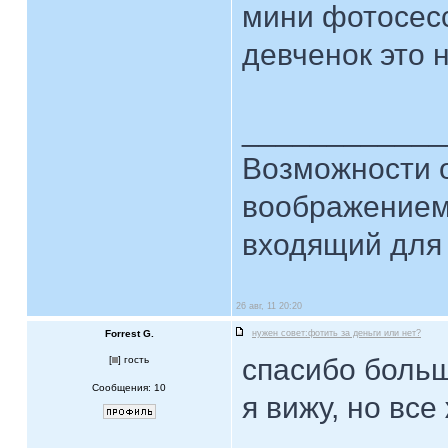
мини фотосесс
девченок это 
____________
Возможности 
воображением
входящий для 
26 авг, 11 20:20
Forrest G.
нужен совет:фотить за деньги или нет?
спасибо больш
[
] гость
Сообщения: 10
я вижу, но все