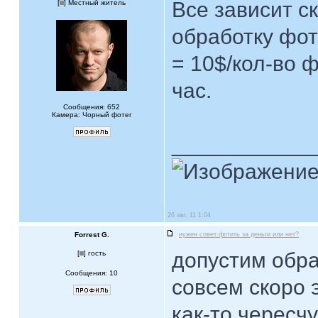
Все зависит с
[
] Местный житель
обработку фот
= 10$/кол-во 
час.
Сообщения: 652
Камера: Чорный фотег
____________
26 авг, 11 1:04
Forrest G.
нужен совет:фотить за деньги или нет?
допустим обра
[
] гость
Сообщения: 10
совсем скоро 
как-то чересч