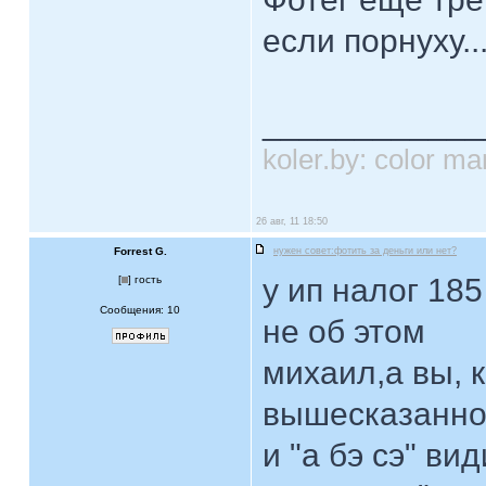
если порнуху..
____________
koler.by: color 
26 авг, 11 18:50
Forrest G.
нужен совет:фотить за деньги или нет?
у ип налог 185
[
] гость
Сообщения: 10
не об этом
михаил,а вы, 
вышесказанног
и "а бэ сэ" ви