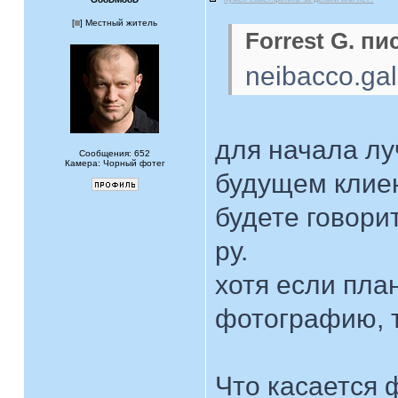
[
] Местный житель
Forrest G. пи
neibacco.gal
для начала лу
Сообщения: 652
Камера: Чорный фотег
будущем клиен
будете говори
ру.
хотя если пла
фотографию, т
Что касается 