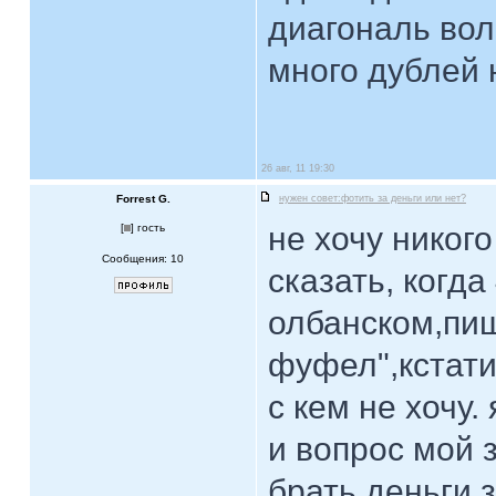
диагональ вол
много дублей 
26 авг, 11 19:30
Forrest G.
нужен совет:фотить за деньги или нет?
не хочу никого
[
] гость
Сообщения: 10
сказать, когда
олбанском,пиш
фуфел",кстати
с кем не хочу
и вопрос мой 
брать деньги 