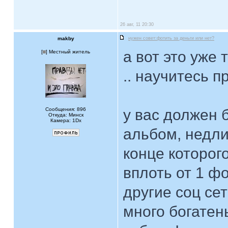
26 авг, 11 20:30
makby
нужен совет:фотить за деньги или нет?
а вот это уже
[
] Местный житель
.. научитесь п
Сообщения: 896
у вас должен
Откуда: Минск
Камера: 1Dx
альбом, недл
конце которог
вплоть от 1 фо
другие соц сет
много богатень