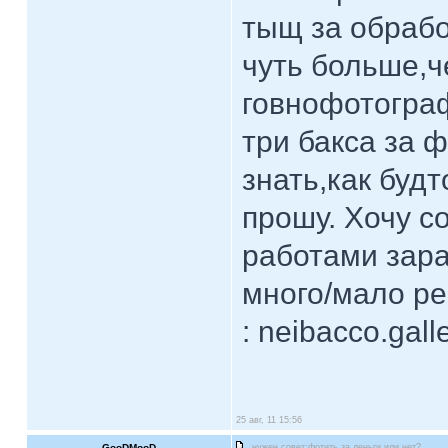
тыщ за обрабо
чуть больше,ч
говнофотограф
три бакса за ф
знать,как будт
прошу. Хочу с
работами зар
много/мало ре
: neibacco.gal
25 авг, 11 15:56
GooDMooD
нужен совет:фотить за деньги или нет?