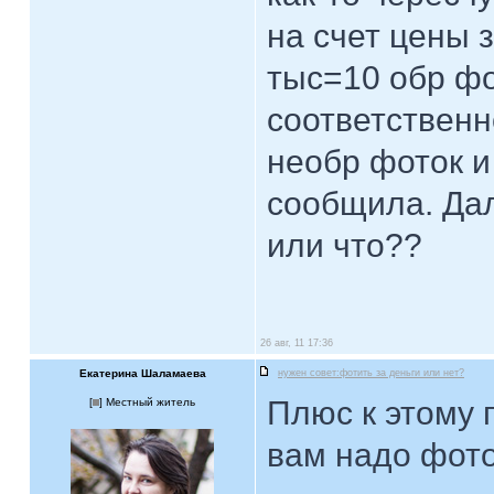
на счет цены 
тыс=10 обр фо
соответственн
необр фоток и
сообщила. Дал
или что??
26 авг, 11 17:36
Екатерина Шаламаева
нужен совет:фотить за деньги или нет?
Плюс к этому 
[
] Местный житель
вам надо фото