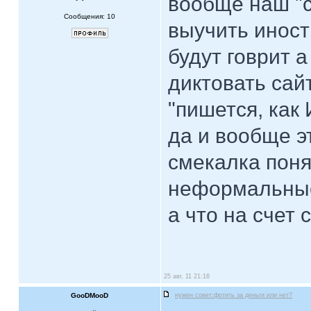
вообще наш "с
Сообщения: 10
выучить иност
будут говрит а 
диктовать сай
"пишется, как 
да и вообще эт
смекалка поня
неформальные
а что на счет
25 авг, 11 21:16
GooDMooD
нужен совет:фотить за деньги или нет?