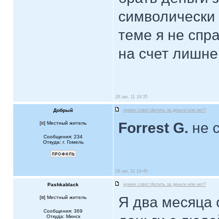
символически -
теме я не спр
на счет лишне
26 авг, 11 19:35
Добрый
нужен совет:фотить за деньги или нет?
Forrest G.
не с
[
] Местный житель
Сообщения: 234
Откуда: г. Гомель
26 авг, 11 19:45
Pashkablack
нужен совет:фотить за деньги или нет?
Я два месяца 
[
] Местный житель
Сообщения: 369
Откуда: Минск