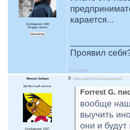
предпринимате
карается...
Сообщения: 389
Откуда: минск
____________
Проявил себя?
26 авг, 11 18:48
Михаил Зайцев
нужен совет:фотить за деньги или нет?
[
] Местный житель
Forrest G. пи
вообще наш 
выучить ино
они и будут 
Сообщения: 1027