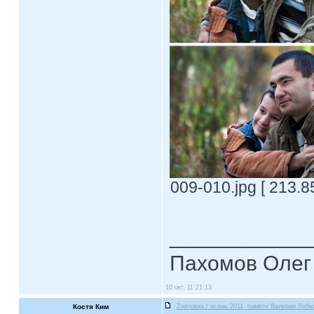
009-010.jpg [ 213.8
____________
Пахомов Олег 
10 окт, 11 21:13
Костя Ким
Zнятовка / осень 2011, памяти Валерия Лобко