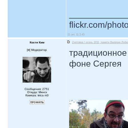
____________
flickr.com/phot
11 окт, 11 2:45
Костя Ким
Zнятовка / осень 2011, памяти Валерия Лобко
традиционное 
[
] Модератор
фоне Сергея
Сообщения: 2751
Откуда: Минск
Камера: leica m3