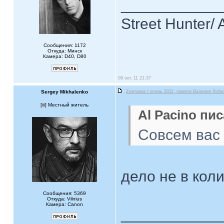
____________
Street Hunter/ 
Сообщения: 1172
Откуда: Минск
Камера: D40, D80
09 окт, 11 21:37
Sergey Mikhalenko
Zнятовка / осень 2011, памяти Валерия Лобко
[
] Местный житель
Al Pacino пис
Совсем вас 
дело не в кол
Сообщения: 5369
Откуда: Vilnius
Камера: Canon
____________