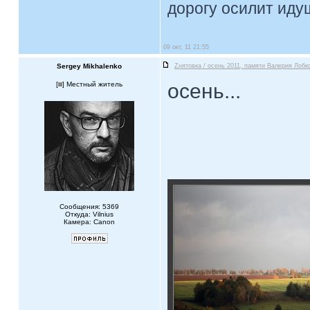
дорогу осилит идущ
09 окт, 11 21:55
Sergey Mikhalenko
Zнятовка / осень 2011, памяти Валерия Лобко
осень...
[
] Местный житель
Сообщения: 5369
Откуда: Vilnius
Камера: Canon