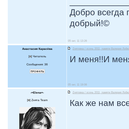
____________
Добро всегда п
добрый!©
05 окт, 11 13:26
Анастасия Карасёва
Zнятовка / осень 2011, памяти Валерия Лобко
И меня!!И меня
[
] Читатель
Сообщения: 36
05 окт, 11 19:06
-=Elena=-
Zнятовка / осень 2011, памяти Валерия Лобко
Как же нам вс
[
] Zнята Team
____________