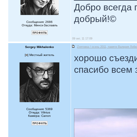
Добро всегда п
добрый!©
Сообщения: 2686
Откуда: Минск-Заславль
09 окт, 11 17:09
Sergey Mikhalenko
Zнятовка / осень 2011, памяти Валерия Лобко
хорошо съезди
[
] Местный житель
спасибо всем 
Сообщения: 5369
Откуда: Vilnius
Камера: Canon