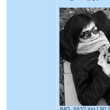
IMG_6632.jpg [ 90.