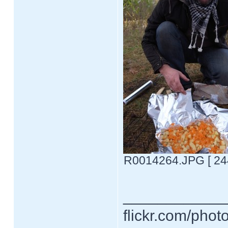
R0014264.JPG [ 244
____________
flickr.com/phot