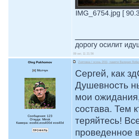
IMG_6754.jpg [ 90.
____________
дорогу осилит идущ
09 окт, 11 21:56
Oleg Pakhomov
Zнятовка / осень 2011, памяти Валерия Лобко
Сергей, как з
[
] Молчун
Душевность н
мои ожидания
состава. Тем к
Сообщения: 123
теряйтесь! Вс
Откуда: Minsk
Камера: eos6d,eos400d eos40d
проведенное 