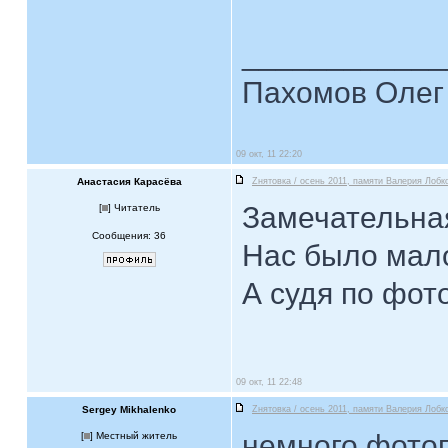
____________
Пахомов Олег 
09 окт, 11 22:20
Анастасия Карасёва
Zнятовка / осень 2011, памяти Валерия Лобко
Замечательная 
[
] Читатель
Сообщения: 36
Нас было мало
А судя по фото-
09 окт, 11 22:48
Sergey Mikhalenko
Zнятовка / осень 2011, памяти Валерия Лобко
немного фотог
[
] Местный житель