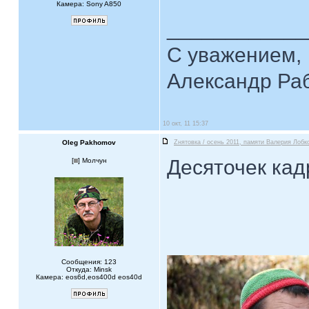
Камера: Sony A850
____________
С уважением,
Александр Ра
10 окт, 11 15:37
Oleg Pakhomov
Zнятовка / осень 2011, памяти Валерия Лобко
Десяточек кад
[
] Молчун
Сообщения: 123
Откуда: Minsk
Камера: eos6d,eos400d eos40d