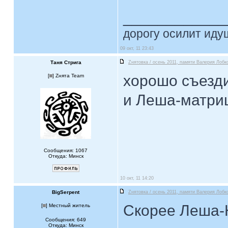
____________
дорогу осилит идущ
09 окт, 11 23:43
Таня Стрига
Zнятовка / осень 2011, памяти Валерия Лобко
хорошо съезди
[
] Zнята Team
и Леша-матри
Сообщения: 1067
Откуда: Минск
10 окт, 11 14:20
BigSerpent
Zнятовка / осень 2011, памяти Валерия Лобко
Скорее Леша-
[
] Местный житель
Сообщения: 649
Откуда: Минск