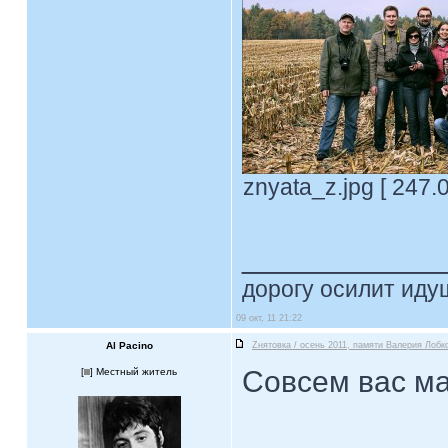
znyata_z.jpg [ 247.
____________
дорогу осилит идущ
09 окт, 11 21:22
Al Pacino
Zнятовка / осень 2011, памяти Валерия Лобко
Совсем вас ма
[
] Местный житель