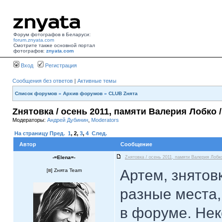
Форум фотографов в Беларуси:
forum.znyata.com
Смотрите также основной портал
фотографов:
znyata.com
Вход
Регистрация
Сообщения без ответов
|
Активные темы
Список форумов
»
Архив форумов
»
CLUB Zнята
Zнятовка / осень 2011, памяти Валерия Лобко /
Модераторы:
Андрей Дубинин
,
Moderators
На страницу
Пред.
1
,
2
,
3
,
4
След.
Автор
Сообщение
-=Elena=-
Zнятовка / осень 2011, памяти Валерия Лобко
Артем, знятов
[
] Zнята Team
разные места,
в форуме. Нек