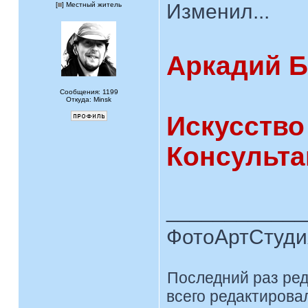
Изменил...
[
] Местный житель
Аркадий 
Сообщения: 1199
Откуда: Minsk
Искусство
Консультац
____________
ФотоАртСтудия
Последний раз ре
всего редактировал