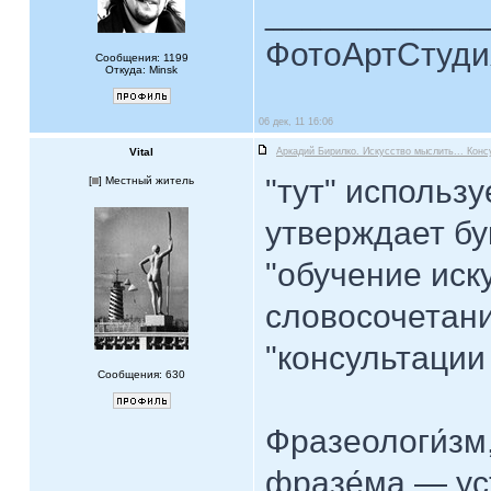
____________
ФотоАртСтудия
Сообщения: 1199
Откуда: Minsk
06 дек, 11 16:06
Vital
Аркадий Бирилко. Искусство мыслить... Конс
"тут" использ
[
] Местный житель
утверждает б
"обучение иску
словосочетани
"консультации 
Сообщения: 630
Фразеологи́зм
фразе́ма — ус