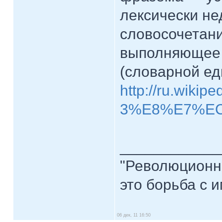
лексически не
словосочетан
выполняющее 
(словарной ед
http://ru.wiki
3%E8%E7%E
____________
"Революционна
это борьба с и
06 дек, 11 16:50