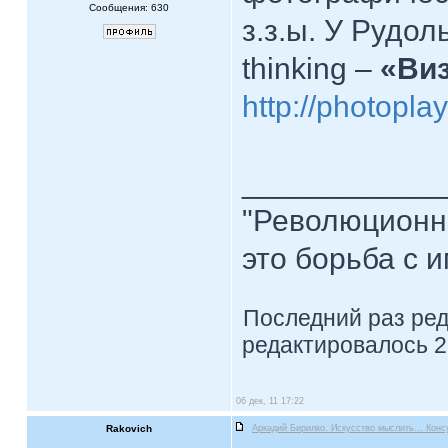
Сообщения: 630
з.з.ы. У Рудол
thinking –
«Ви
http://photopla
____________
"Революционна
это борьба с и
Последний раз ре
редактировалось 2 
06 дек, 11 17:22
Rakovich
Аркадий Бирилко. Искусство мыслить... Конс