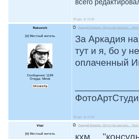
всего редактировал
06 дек, 11 12:40
Rakovich
Аркадий Бирилко. Искусство мыслить... Конс
За Аркадия на
[
] Местный житель
тут и я, бо у 
оплаченный Ин
Сообщения: 1199
Откуда: Minsk
____________
ФотоАртСтудия
06 дек, 11 12:43
Vital
Аркадий Бирилко. Искусство мыслить... Конс
кхм..., "консу
[
] Местный житель