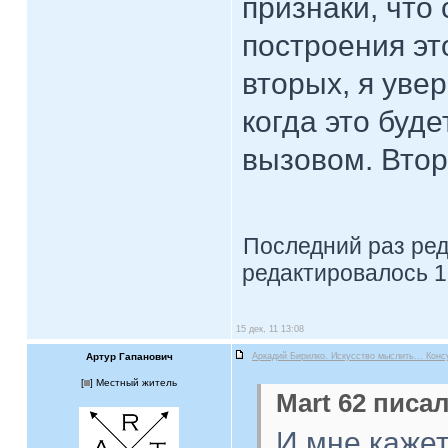
признаки, что
построения эт
вторых, я уве
когда это буд
вызовом. Втор
Последний раз ре
редактировалось 1
15 дек, 11 13:08
Артур Гапанович
Аркадий Бирилко. Искусство мыслить... Конс
[
] Местный житель
Mart 62 писал
И мне кажет