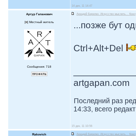
14 дек, 11 14:47
Артур Гапанович
Аркадий Бирилко. Искусство мыслить... Конс
...позже бут 
[
] Местный житель
Ctrl+Alt+Del
Сообщения: 718
____________
artgapan.com
Последний раз ре
14:33, всего редак
15 дек, 11 10:56
Rakovich
Аркадий Бирилко. Искусство мыслить... Конс