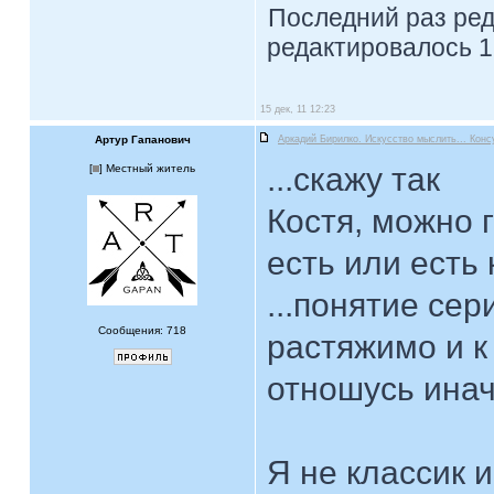
Последний раз ре
редактировалось 1
15 дек, 11 12:23
Артур Гапанович
Аркадий Бирилко. Искусство мыслить... Конс
...скажу так
[
] Местный житель
Костя, можно 
есть или есть к
...понятие се
Сообщения: 718
растяжимо и к
отношусь инач
Я не классик 