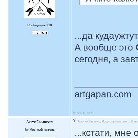
Сообщения: 718
...да кудаужту
А вообще это
сегодня, а зав
____________
artgapan.com
15 дек, 11 13:31
Артур Гапанович
Аркадий Бирилко. Искусство мыслить... Конс
...кстати, мне
[
] Местный житель