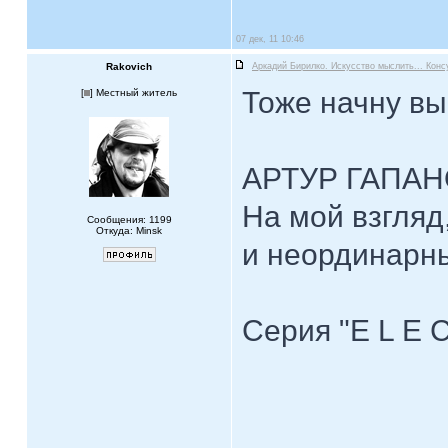
07 дек, 11 10:46
Rakovich
Аркадий Бирилко. Искусство мыслить... Конс
Тоже начну вы
[
] Местный житель
АРТУР ГАПА
На мой взгляд
Сообщения: 1199
Откуда: Minsk
и неординарны
Серия "E L E C