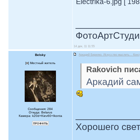
Electrika-6.jpg [ 19
____________
ФотоАртСтудия
14 дек, 11 11:55
Belsky
Аркадий Бирилко. Искусство мыслить... Конс
[
] Местный житель
Rakovich пис
Аркадий сам
Сообщения: 284
____________
Откуда: Belarus
Камера: k20d+Kiev60+Ikonta
Хорошего свет