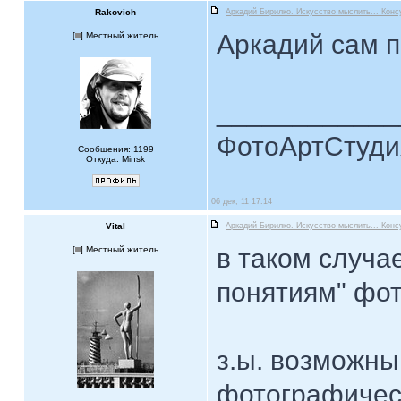
Rakovich
Аркадий Бирилко. Искусство мыслить... Конс
Аркадий сам п
[
] Местный житель
____________
ФотоАртСтудия
Сообщения: 1199
Откуда: Minsk
06 дек, 11 17:14
Vital
Аркадий Бирилко. Искусство мыслить... Конс
в таком случа
[
] Местный житель
понятиям" фо
з.ы. возможны
фотографическ