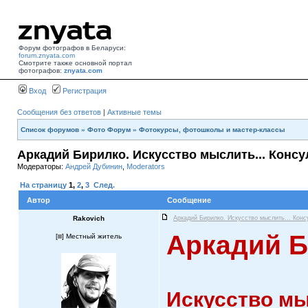
Форум фотографов в Беларуси:
forum.znyata.com
Смотрите также основной портал
фотографов:
znyata.com
Вход
Регистрация
Сообщения без ответов
|
Активные темы
Список форумов
»
Фото Форум
»
Фотокурсы, фотошколы и мастер-классы
Аркадий Бирилко. Искусство мыслить... Консу
Модераторы:
Андрей Дубинин
,
Moderators
На страницу
1
,
2
,
3
След.
Автор
Сообщение
Rakovich
Аркадий Бирилко. Искусство мыслить... Конс
Аркадий 
[
] Местный житель
Искусство мыс