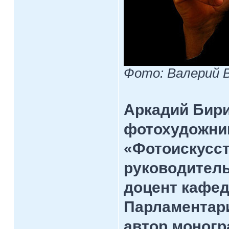
Фото: Валерий 
Аркадий Бири
фотохудожни
«Фотоискусст
руководител
доцент кафед
Парламентар
автор моногр