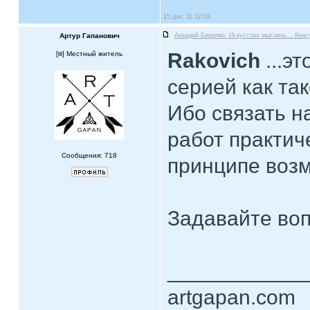
15 дек, 11 12:03
Артур Гапанович
Аркадий Бирилко. Искусство мыслить... Конс
Rakovich
...эт
[
] Местный житель
серией как так
Ибо связать 
работ практич
Сообщения: 718
принципе возм
Задавайте воп
____________
artgapan.com