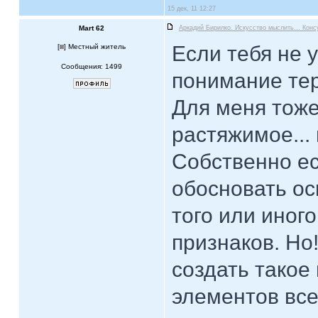
15 дек, 11 12:27
Mart 62
Аркадий Бирилко. Искусство мыслить... Конс
Если тебя не 
[
] Местный житель
Сообщения: 1499
понимание тер
Для меня тоже
растяжимое... 
Собственно ес
обосновать о
того или иног
признаков. Но
создать такое
элементов все