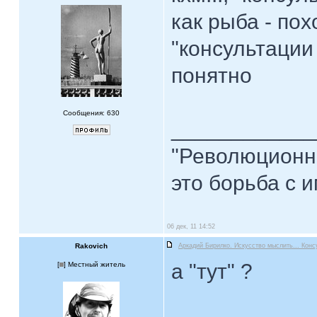
как рыба - по
"консультации
понятно
Сообщения: 630
____________
"Революционна
это борьба с и
06 дек, 11 14:52
Rakovich
Аркадий Бирилко. Искусство мыслить... Конс
а "тут" ?
[
] Местный житель