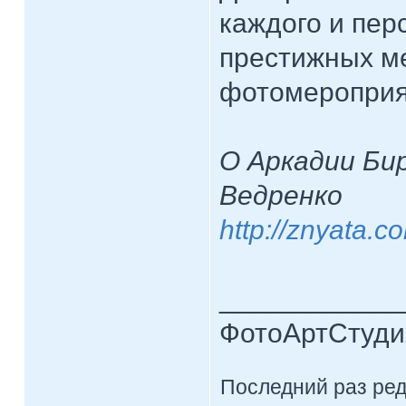
каждого и пер
престижных м
фотомероприя
О Аркадии Би
Ведренко
http://znyata.c
____________
ФотоАртСтудия
Последний раз ре