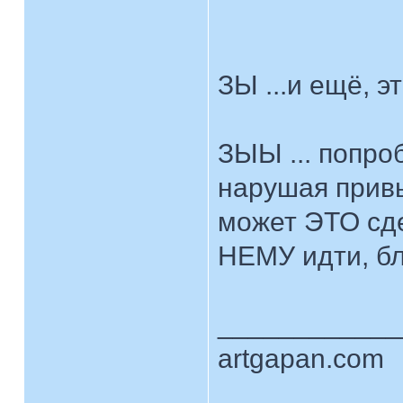
ЗЫ ...и ещё, э
ЗЫЫ ... попр
нарушая прив
может ЭТО сде
НЕМУ идти, б
____________
artgapan.com