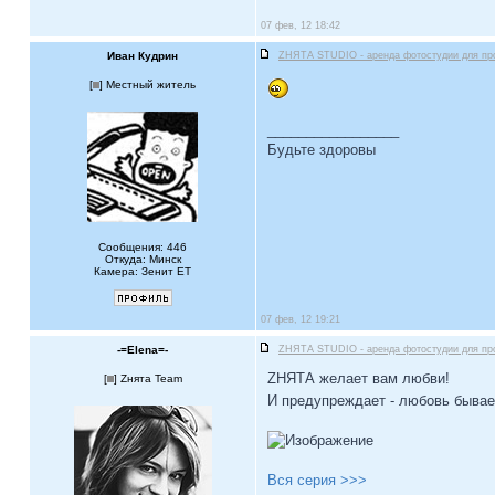
07 фев, 12 18:42
Иван Кудрин
ZНЯТА STUDIO - аренда фотостудии для пр
[
] Местный житель
_________________
Будьте здоровы
Сообщения: 446
Откуда: Минск
Камера: Зенит ЕТ
07 фев, 12 19:21
-=Elena=-
ZНЯТА STUDIO - аренда фотостудии для пр
ZНЯТА желает вам любви!
[
] Zнята Team
И предупреждает - любовь бывае
Вся серия >>>