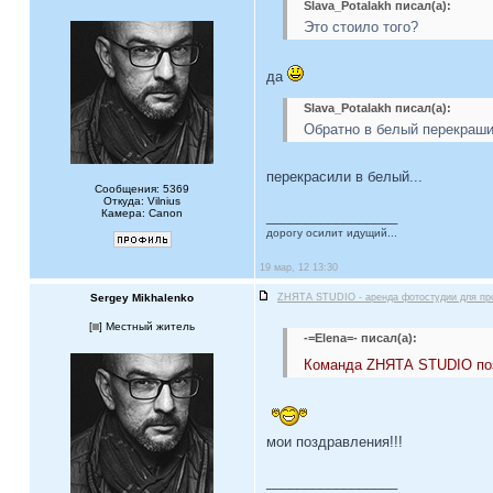
Slava_Potalakh писал(а):
Это стоило того?
да
Slava_Potalakh писал(а):
Обратно в белый перекраши
перекрасили в белый...
Сообщения: 5369
Откуда: Vilnius
Камера: Canon
_________________
дорогу осилит идущий...
19 мар, 12 13:30
Sergey Mikhalenko
ZНЯТА STUDIO - аренда фотостудии для пр
[
] Местный житель
-=Elena=- писал(а):
Команда ZНЯТА STUDIO поз
мои поздравления!!!
_________________