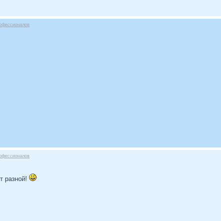
офессионалов
офессионалов
т разной!