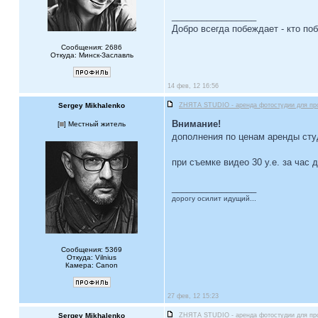
_________________
Добро всегда побеждает - кто по
Сообщения: 2686
Откуда: Минск-Заславль
14 фев, 12 16:56
Sergey Mikhalenko
ZНЯТА STUDIO - аренда фотостудии для пр
Внимание!
[
] Местный житель
дополнения по ценам аренды студ
при съемке видео 30 у.е. за час 
_________________
дорогу осилит идущий...
Сообщения: 5369
Откуда: Vilnius
Камера: Canon
27 фев, 12 15:23
Sergey Mikhalenko
ZНЯТА STUDIO - аренда фотостудии для пр