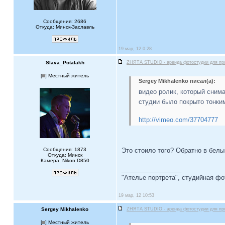
Сообщения: 2686
Откуда: Минск-Заславль
19 мар, 12 0:28
Slava_Potalakh
ZНЯТА STUDIO - аренда фотостудии для пр
[
] Местный житель
Sergey Mikhalenko писал(а):
видео ролик, который снима
студии было покрыто тонки
http://vimeo.com/37704777
Сообщения: 1873
Это стоило того? Обратно в бел
Откуда: Минск
Камера: Nikon D850
_________________
"Ателье портрета", студийная ф
19 мар, 12 10:53
Sergey Mikhalenko
ZНЯТА STUDIO - аренда фотостудии для пр
[
] Местный житель