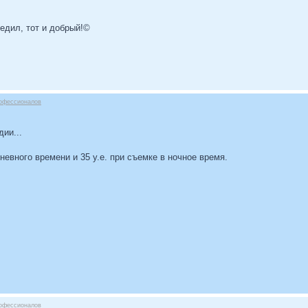
бедил, тот и добрый!©
офессионалов
ии...
дневного времени и 35 у.е. при съемке в ночное время.
офессионалов