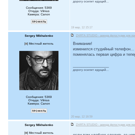
дорогу осилит идущий...
Сообщения: 5369
Откуда: Vilnius
Камера: Canon
19 мар, 12 15:17
Sergey Mikhalenko
ZНЯТА STUDIO - аренда фотостудии для пр
Внимание!
[
] Местный житель
изменился студийный телефон...
поменялась первая цифра и тепе
_________________
дорогу осилит идущий...
Сообщения: 5369
Откуда: Vilnius
Камера: Canon
20 мар, 12 16:59
Sergey Mikhalenko
ZНЯТА STUDIO - аренда фотостудии для пр
[
] Местный житель
если вам удобнее следить за но