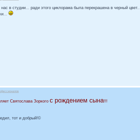
 нас в студии... ради этого циклорама была перекрашена в черный цвет.
жи...
офессионалов
с рождением сына
ляет Святослава Зоркого
!!!
бедил, тот и добрый!©