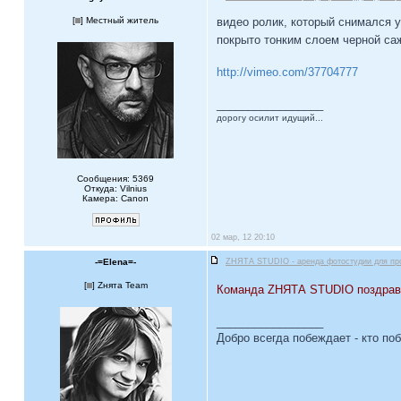
[
] Местный житель
видео ролик, который снимался у
покрыто тонким слоем черной са
http://vimeo.com/37704777
_________________
дорогу осилит идущий...
Сообщения: 5369
Откуда: Vilnius
Камера: Canon
02 мар, 12 20:10
-=Elena=-
ZНЯТА STUDIO - аренда фотостудии для пр
[
] Zнята Team
Команда ZНЯТА STUDIO поздрав
_________________
Добро всегда побеждает - кто по