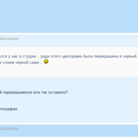
офессионалов
лся у нас в студии... ради этого циклорама была перекрашена в черный 
м слоем черной сажи...
ый перекрашивали или так оставили?
отография.
офессионалов