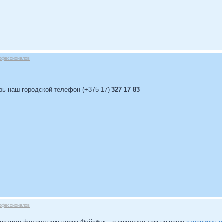
офессионалов
рь наш городской телефон (+375 17)
327 17 83
офессионалов
востями фотостудии через Фэйсбук, то заходите там на нашу
страничку 