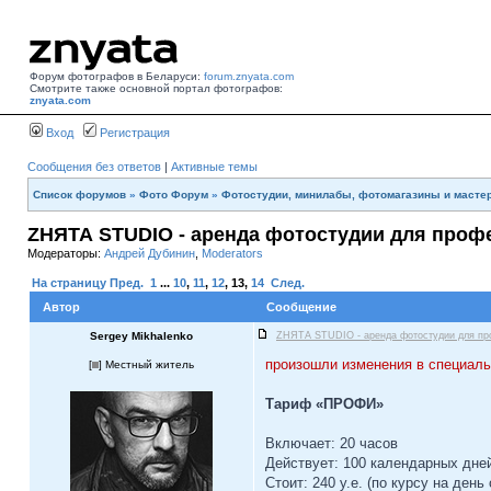
Форум фотографов в Беларуси:
forum.znyata.com
Смотрите также основной портал фотографов:
znyata.com
Вход
Регистрация
Сообщения без ответов
|
Активные темы
Список форумов
»
Фото Форум
»
Фотостудии, минилабы, фотомагазины и масте
ZНЯТА STUDIO - аренда фотостудии для проф
Модераторы:
Андрей Дубинин
,
Moderators
На страницу
Пред.
1
...
10
,
11
,
12
,
13
,
14
След.
Автор
Сообщение
Sergey Mikhalenko
ZНЯТА STUDIO - аренда фотостудии для пр
произошли изменения в специал
[
] Местный житель
Тариф «ПРОФИ»
Включает: 20 часов
Действует: 100 календарных дне
Стоит: 240 у.е. (по курсу на день