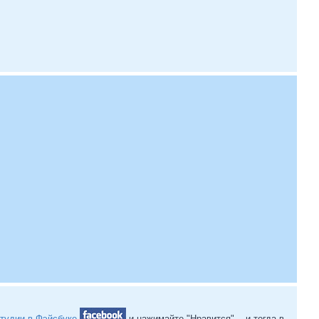
студии в Фэйсбуке
и нажимайте "Нравится"... и тогда в