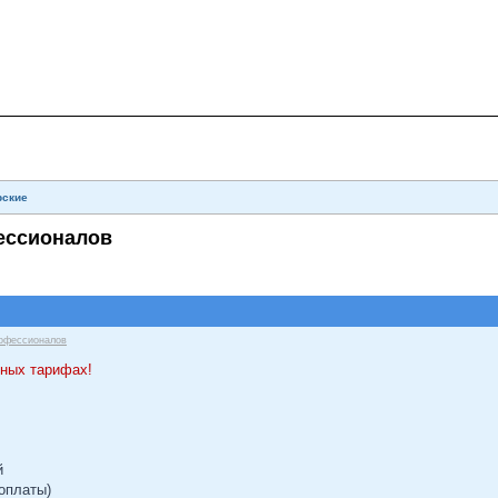
рские
ессионалов
офессионалов
ьных тарифах!
й
 оплаты)