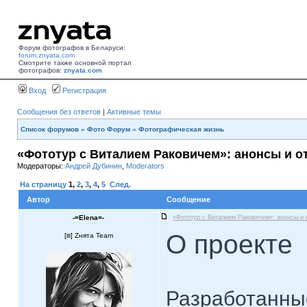
Форум фотографов в Беларуси:
forum.znyata.com
Смотрите также основной портал
фотографов:
znyata.com
Вход
Регистрация
Сообщения без ответов
|
Активные темы
Список форумов
»
Фото Форум
»
Фотографическая жизнь
«Фототур с Виталием Раковичем»: анонсы и 
Модераторы:
Андрей Дубинин
,
Moderators
На страницу
1
,
2
,
3
,
4
,
5
След.
Автор
Сообщение
-=Elena=-
«Фототур с Виталием Раковичем»: анонсы и 
О проекте
[
] Zнята Team
Разработанны