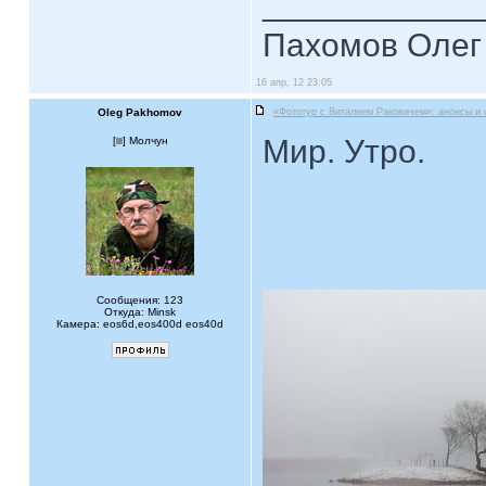
____________
Пахомов Олег 
16 апр, 12 23:05
Oleg Pakhomov
«Фототур с Виталием Раковичем»: анонсы и 
Мир. Утро.
[
] Молчун
Сообщения: 123
Откуда: Minsk
Камера: eos6d,eos400d eos40d