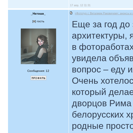
17 апр, 12 11:31
_Наташа_
«Фототур с Виталием Раковичем»: анонсы и 
Еще за год до
[
] гость
архитектуры, 
в фотоработах
увидела объяв
вопрос – еду и
Сообщения: 12
Очень хотелос
который делае
дворцов Рима 
белорусских х
родные просто