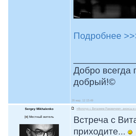
Подробнее >>
____________
Добро всегда п
добрый!©
26 мар, 12 15:49
Sergey Mikhalenko
«Фототур с Виталием Раковичем»: анонсы и 
Встреча с Вит
[
] Местный житель
приходите...