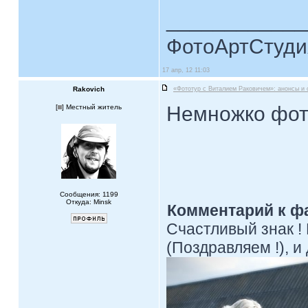
____________
ФотоАртСтудия
17 апр, 12 11:03
Rakovich
«Фототур с Виталием Раковичем»: анонсы и 
Немножко фото
[
] Местный житель
Сообщения: 1199
Откуда: Minsk
Комментарий к ф
Счастливый знак !
(Поздравляем !), и 