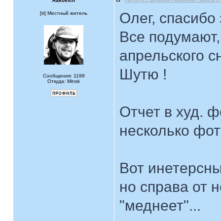
Rakovich
«Фототур с Виталием Раковичем»: анонсы и 
Олег, спасибо 
[
] Местный житель
Все подумают, 
апрельского с
Шутю !
Сообщения: 1199
Откуда: Minsk
Отчет в худ. 
несколько фот
Вот инетерсны
но справа от 
"меднеет"...