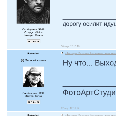
____________
дорогу осилит идущ
Сообщения: 5369
Откуда: Vilnius
Камера: Canon
30 мар, 12 15:10
Rakovich
«Фототур с Виталием Раковичем»: анонсы и 
Ну что... Вых
[
] Местный житель
____________
ФотоАртСтудия
Сообщения: 1199
Откуда: Minsk
02 апр, 12 16:57
Rakovich
«Фототур с Виталием Раковичем»: анонсы и 