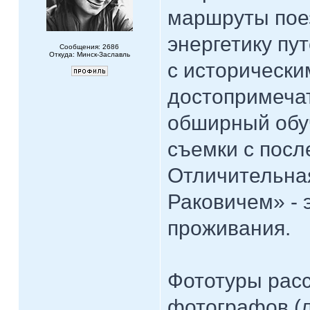
маршруты пое
энергетику пу
Сообщения: 2686
Откуда: Минск-Заславль
с историческ
достопримечат
обширный обу
съемки с пос
Отличительная
Раковичем» - 
проживания.
Фототуры расс
фотографов (