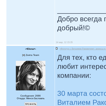
____________
Добро всегда п
добрый!©
14 мар, 12 15:35
-=Elena=-
«Фототур с Виталием Раковичем»: анонсы и 
Для тех, кто е
[
] Zнята Team
любит интере
компании:
30 марта сост
Сообщения: 2686
Откуда: Минск-Заславль
Виталием Рак