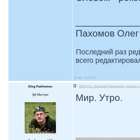
____________
Пахомов Олег 
Последний раз ре
всего редактировал
16 апр, 12 22:10
Oleg Pakhomov
«Фототур с Виталием Раковичем»: анонсы и 
Мир. Утро.
[
] Молчун