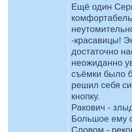
Ещё один Серг
комфортабельн
неутомительно
-красавицы! Э
достаточно н
неожиданно ув
съёмки было бо
решил себя си
кнопку.
Ракович - злыд
Большое ему с
Словом - рек