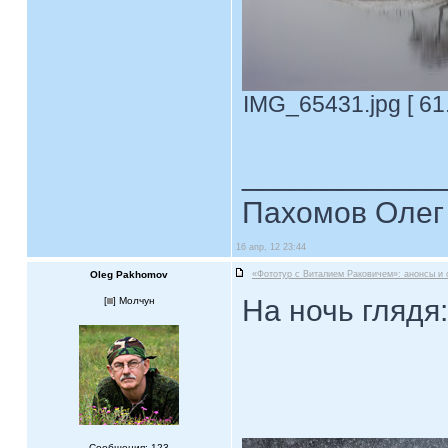
IMG_65431.jpg [ 61
____________
Пахомов Олег 
16 апр, 12 23:44
Oleg Pakhomov
«Фототур с Виталием Раковичем»: анонсы и 
На ночь глядя:
[
] Молчун
Сообщения: 123