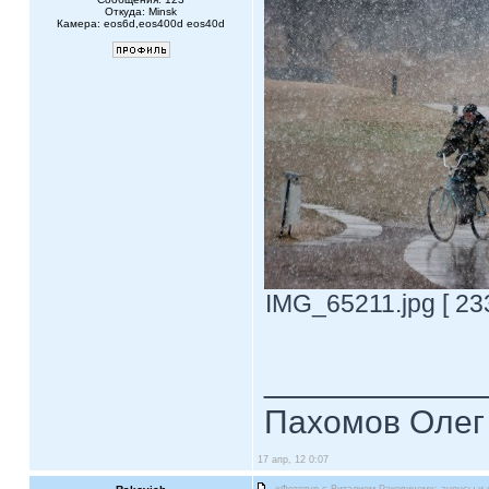
Откуда: Minsk
Камера: eos6d,eos400d eos40d
IMG_65211.jpg [ 23
____________
Пахомов Олег 
17 апр, 12 0:07