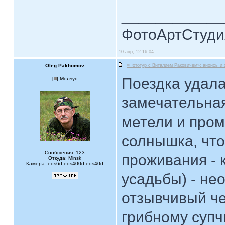
____________
ФотоАртСтудия
10 апр, 12 16:04
Oleg Pakhomov
«Фототур с Виталием Раковичем»: анонсы и 
Поездка удала
[
] Молчун
замечательная
метели и пром
солнышка, что
Сообщения: 123
проживания - 
Откуда: Minsk
Камера: eos6d,eos400d eos40d
усадьбы) - не
отзывчивый че
грибному супчи