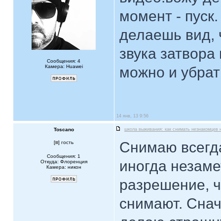
момент - пуск.
делаешь вид, 
звука затвора 
Сообщения: 4
Камера: Huawei
можно и убра
14 янв, 13 9:56
Toscano
школа выживания: как снимать незнакомцев 
Снимаю всегда
[
] гость
Сообщения: 1
иногда незаме
Откуда: Флоренция
Камера: никон
разрешение, ч
снимают. Снач