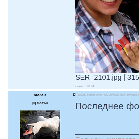
SER_2101.jpg [ 315
19 июн, 13 0:44
sasha-s
школа выживания: как снимать незнакомцев 
Последнее фо
[
] Молчун
____________