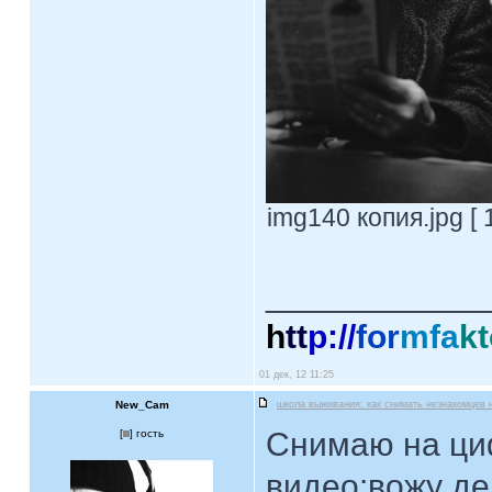
img140 копия.jpg [ 
____________
h
tt
p://
for
mfa
kt
01 дек, 12 11:25
New_Cam
школа выживания: как снимать незнакомцев 
Снимаю на ци
[
] гость
видео:вожу де