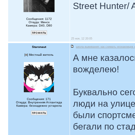
Street Hunter/ 
Сообщения: 1172
Откуда: Минск
Камера: D40, D80
25 ноя, 12 20:05
Staronaut
школа выживания: как снимать незнакомцев 
А мне казалось
[
] Местный житель
вожделею!
Буквально сег
Сообщения: 171
люди на улице
Откуда: Внутренняя Атлантида
Камера: безнадежно устарела
были спортсм
бегали по ста