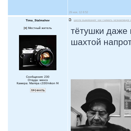
29 ноя, 12 8:52
Tima_Stalmahov
школа выживания: как снимать незнакомцев 
тётушки даже 
[
] Местный житель
шахтой напрот
Сообщения: 230
Откуда: минск
Камера: Mamiya c330/nikon f4