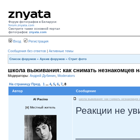
Форум фотографов в Беларуси:
forum.znyata.com
Смотрите также основной портал
фотографов:
znyata.com
Вход
Регистрация
Сообщения без ответов
|
Активные темы
Список форумов
»
Архив форумов
»
Стрит фото
школа выживания: как снимать незнакомцев н
Модераторы:
Андрей Дубинин
,
Moderators
На страницу
Пред.
1
...
4
,
5
,
6
,
7
,
8
Автор
Сообщение
Al Pacino
школа выживания: как снимать незнакомцев 
Реакции не ув
[
] Местный житель
____________