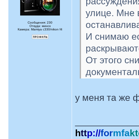
рассуждения
улице. Мне 
останавлив
Сообщения: 230
Откуда: минск
Камера: Mamiya c330/nikon f4
И снимаю е
раскрываютс
От этого сн
документал
у меня та же 
____________
h
tt
p://
for
mfa
kt