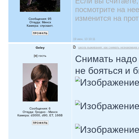
Если вы считаете,
посмотрите на нее
изменится на про
Сообщения: 95
Откуда: Минск
Камера: спускает.
19 июн, 13 10:11
Geley
школа выживания: как снимать незнакомцев 
Снимать надо 
[
] гость
не бояться и 
Сообщения: 6
Откуда: Гродно - Минск
Камера: d3000, d90, ET, 166В