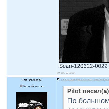
Scan-120622-0022_w
27 ноя, 12 23:03
Tima_Stalmahov
школа выживания: как снимать незнакомцев 
[
] Местный житель
Pilot писал(а)
По большому