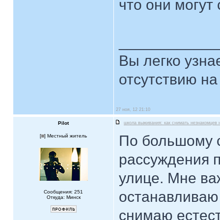
что они могут
____________
Вы легко узна
отсутствию на
27 ноя, 12 21:10
Pilot
школа выживания: как снимать незнакомцев 
По большому с
[
] Местный житель
рассуждения п
улице. Мне ва
останавливаю
Сообщения: 251
Откуда: Минск
снимаю естес