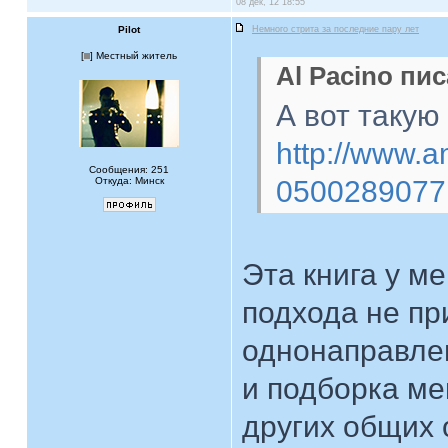
08 дек, 12 18:55
Pilot
Немного стрита за последние пару лет
[
] Местный житель
Al Pacino пис
А вот такую
http://www.a
Сообщения: 251
Откуда: Минск
0500289077
Эта книга у ме
подхода не п
однонаправлен
и подборка ме
других общих 