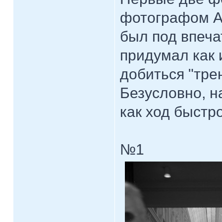
фотографом Ам
был под впеча
придумал как 
добиться "тре
Безусловно, н
как ход быстр
№1