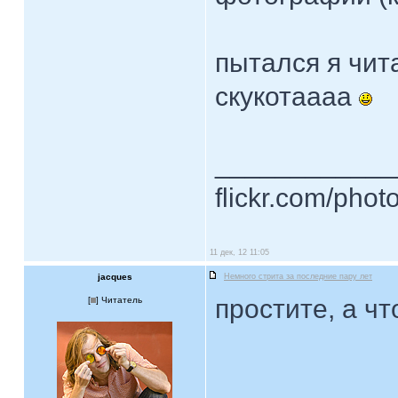
пытался я чит
скукотаааа
____________
flickr.com/phot
11 дек, 12 11:05
jacques
Немного стрита за последние пару лет
простите, а ч
[
] Читатель