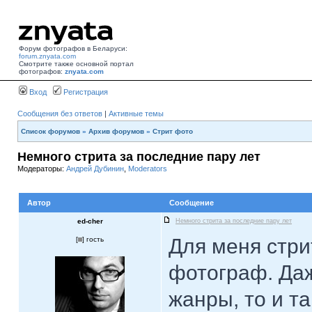
Форум фотографов в Беларуси:
forum.znyata.com
Смотрите также основной портал
фотографов:
znyata.com
Вход
Регистрация
Сообщения без ответов
|
Активные темы
Список форумов
»
Архив форумов
»
Стрит фото
Немного стрита за последние пару лет
Модераторы:
Андрей Дубинин
,
Moderators
Автор
Сообщение
ed-cher
Немного стрита за последние пару лет
Для меня стрит
[
] гость
фотограф. Даж
жанры, то и та