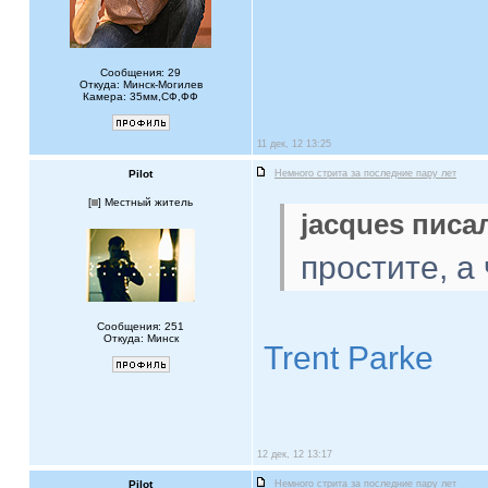
Сообщения: 29
Откуда: Минск-Могилев
Камера: 35мм,СФ,ФФ
11 дек, 12 13:25
Pilot
Немного стрита за последние пару лет
[
] Местный житель
jacques писал
простите, а
Сообщения: 251
Откуда: Минск
Trent Parke
12 дек, 12 13:17
Pilot
Немного стрита за последние пару лет