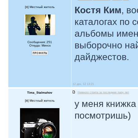
Костя Ким
, в
[
] Местный житель
каталогах по 
альбомы имен
выборочно на
Сообщения: 251
Откуда: Минск
дайджестов.
12 дек, 12 13:21
Tima_Stalmahov
Немного стрита за последние пару лет
у меня книжка
[
] Местный житель
посмотришь)