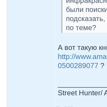
инфракрасну
были поиски
подсказать,
по теме?
А вот такую к
http://www.ama
0500289077
?
____________
Street Hunter/ 