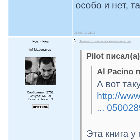
особо и нет, т
08 дек, 12 21:15
Костя Ким
Немного стрита за последние пару лет
[
] Модератор
Pilot писал(а)
Al Pacino 
А вот так
Сообщения: 2751
http://ww
Откуда: Минск
Камера: leica m3
... 05002
Эта книга у