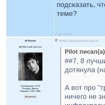
подсказать, ч
теме?
07 дек, 12 19:36
Al Pacino
Немного стрита за последние пару лет
[
] Местный житель
Pilot писал(а)
##7, 8 лучш
дотянула (н
А вот про "
Сообщения: 1172
Откуда: Минск
Камера: D40, D80
ничего не з