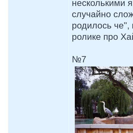
несколькими я
случайно слож
родилось че",
ролике про Ха
№7