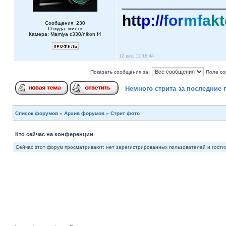
____________
h
tt
p://
for
mfa
kt
Сообщения: 230
Откуда: минск
Камера: Mamiya c330/nikon f4
12 дек, 12 16:44
Показать сообщения за:
Поле со
Немного стрита за последние 
Список форумов
»
Архив форумов
»
Стрит фото
Кто сейчас на конференции
Сейчас этот форум просматривают: нет зарегистрированных пользователей и гости: