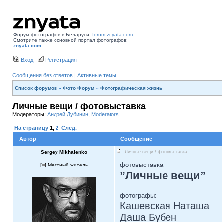
Форум фотографов в Беларуси:
forum.znyata.com
Смотрите также основной портал фотографов:
znyata.com
Вход
Регистрация
Сообщения без ответов
|
Активные темы
Список форумов
»
Фото Форум
»
Фотографическая жизнь
Личные вещи / фотовыставка
Модераторы:
Андрей Дубинин
,
Moderators
На страницу
1
,
2
След.
Автор
Сообщение
Sergey Mikhalenko
Личные вещи / фотовыставка
фотовыставка
[
] Местный житель
”Личные вещи”
фотографы:
Кашевская Наташа
Даша Бубен