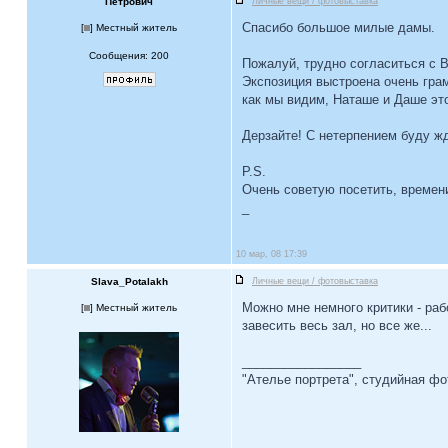
Петрович
Личные вещи / фотовыставка
Спасибо большое милые дамы.
[
] Местный житель
Сообщения: 200
Пожалуй, трудно согласиться с В
Экспозиция выстроена очень грам
как мы видим, Наташе и Даше эт
Дерзайте! С нетерпением буду ж
P.S.
Очень советую посетить, времени
_
10 мар, 08 17:39
Slava_Potalakh
Личные вещи / фотовыставка
Можно мне немного критики - ра
[
] Местный житель
завесить весь зал, но все же...
_________________
"Ателье портрета", студийная ф