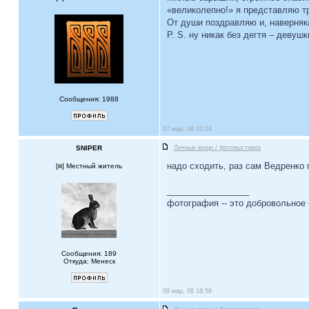
«великолепно!» я представляю т
От души поздравляю и, наверняка
P. S. ну никак без дегтя – девушк
Сообщения: 1988
07 мар, 08 23:24
SNIPER
Личные вещи / фотовыставка
надо сходить, раз сам Ведренко п
[
] Местный житель
_________________
фотография -- это добровольное 
Сообщения: 189
Откуда: Менеск
09 мар, 08 18:58