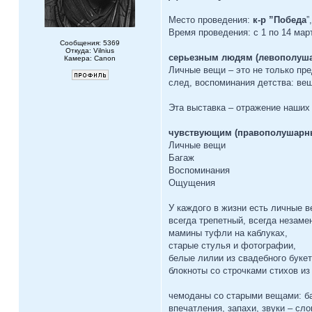
Место проведения:
к-р ”Победа
”
Время проведения: с 1 по 14 мар
Сообщения: 5369
Откуда: Vilnius
серьезным людям (левополуш
Камера: Canon
Личные вещи – это не только пре
след, воспоминания детства: ве
Эта выставка – отражение наших 
чувствующим (правополушарн
Личные вещи
Багаж
Воспоминания
Ощущения
У каждого в жизни есть личные в
всегда трепетный, всегда незам
мамины туфли на каблуках,
старые стулья и фотографии,
белые лилии из свадебного букет
блокноты со строчками стихов и
чемоданы со старыми вещами: б
впечатления, запахи, звуки – сло