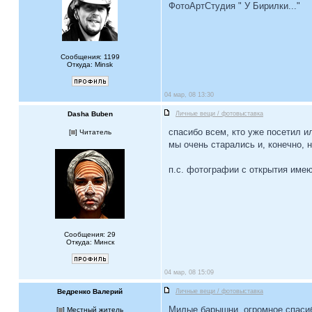
ФотоАртСтудия " У Бирилки..."
Сообщения: 1199
Откуда: Minsk
04 мар, 08 13:30
Dasha Buben
Личные вещи / фотовыставка
спасибо всем, кто уже посетил и
[
] Читатель
мы очень старались и, конечно, 
п.с. фотографии с открытия имею
Сообщения: 29
Откуда: Минск
04 мар, 08 15:09
Ведренко Валерий
Личные вещи / фотовыставка
Милые барышни, огромное спасибо
[
] Местный житель