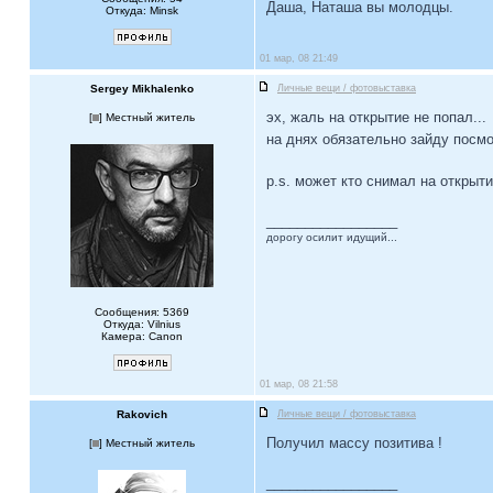
Даша, Наташа вы молодцы.
Откуда: Minsk
01 мар, 08 21:49
Sergey Mikhalenko
Личные вещи / фотовыставка
эх, жаль на открытие не попал...
[
] Местный житель
на днях обязательно зайду посмо
p.s. может кто снимал на открыти
_________________
дорогу осилит идущий...
Сообщения: 5369
Откуда: Vilnius
Камера: Canon
01 мар, 08 21:58
Rakovich
Личные вещи / фотовыставка
Получил массу позитива !
[
] Местный житель
_________________