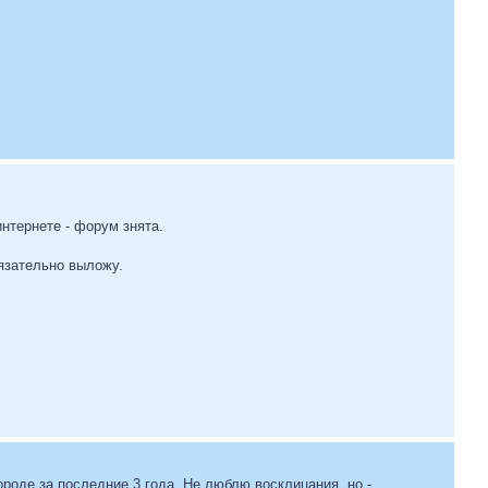
интернете - форум знята.
бязательно выложу.
роде за последние 3 года. Не люблю восклицания, но -