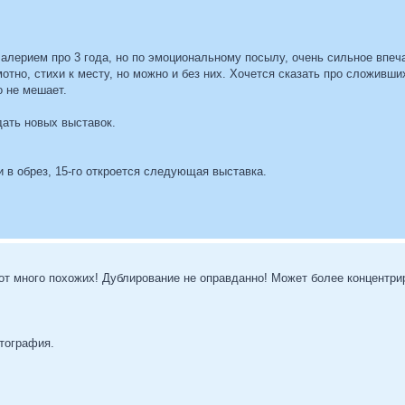
алерием про 3 года, но по эмоциональному посылу, очень сильное впеча
отно, стихи к месту, но можно и без них. Хочется сказать про сложивш
о не мешает.
дать новых выставок.
 в обрез, 15-го откроется следующая выставка.
бот много похожих! Дублирование не оправданно! Может более концентр
отография.