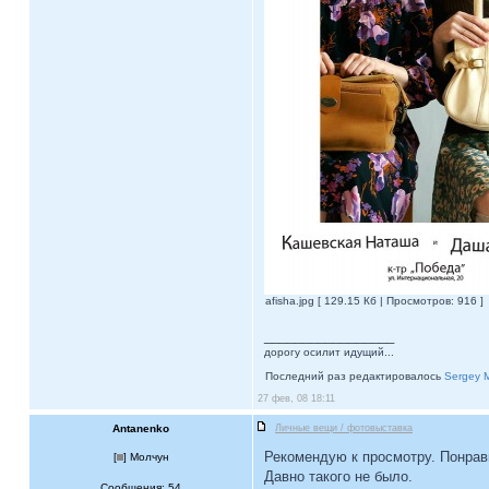
afisha.jpg [ 129.15 Кб | Просмотров: 916 ]
_________________
дорогу осилит идущий...
Последний раз редактировалось
Sergey 
27 фев, 08 18:11
Antanenko
Личные вещи / фотовыставка
Рекомендую к просмотру. Понрав
[
] Молчун
Давно такого не было.
Сообщения: 54