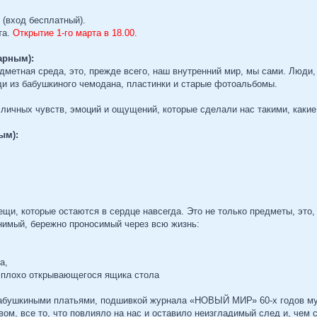
, (вход бесплатный).
та.
Открытие 1-го марта в 18.00.
арным):
дметная среда, это, прежде всего, наш внутренний мир, мы сами. Люди,
щи из бабушкиного чемодана, пластинки и старые фотоальбомы.
личных чувств, эмоций и ощущений, которые сделали нас такими, какие 
ым):
ещи, которые остаются в сердце навсегда. Это не только предметы, это,
енимый, бережно проносимый через всю жизнь:
а,
з плохо открывающегося ящика стола
абушкиными платьями, подшивкой журнала «НОВЫЙ МИР» 60-х годов музы
вом, все то, что повлияло на нас и оставило неизгладимый след и, чем с