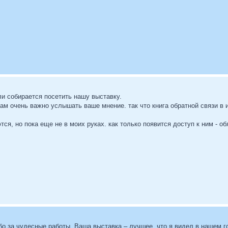
ли собирается посетить нашу выставку.
нам очень важно услышать ваше мнение. так что книга обратной связи в 
тся, но пока еще не в моих руках. как только появится доступ к ним - о
 за чудесные работы. Ваша выставка – лучшее, что я видел в нашем го