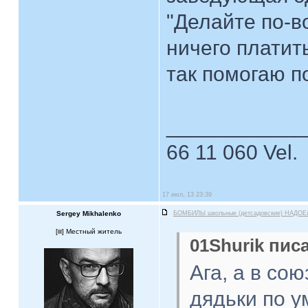
"Делайте по-в
ничего платит
так помогаю п
____________
66 11 060 Vel.
17 июл, 13 23:39
Sergey Mikhalenko
БОМБИЛЫ школьные (детсадовские) НАДОЕ
[
] Местный житель
01Shurik писа
Ага, а в со
дядьки по у