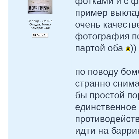
фотками и с ф
пример выклад
Сообщения: 896
очень качеств
Откуда: Минск
Камера: 1Dx
фотография по
партой оба
)
по поводу бомб
странно снима
бы простой по
единственное 
противодейств
идти на барр