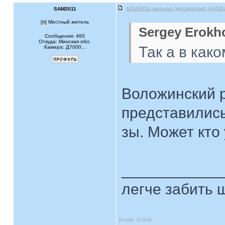
SAM2011
БОМБИЛЫ школьные (детсадовские) НАДОЕ
[
] Местный житель
Sergey Erokh
Сообщения: 460
Откуда: Минская обл.
Так а в как
Камера: Д7000...
Воложинский р
представились)
зы. Может кто
____________
легче забить ш
19 май, 12 9:40