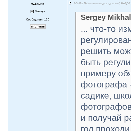
01Shurik
БОМБИЛЫ школьные (детсадовские) НАДОЕ
[
] Молчун
Sergey Mikhal
Сообщения: 125
... что-то 
регулирован
решить можн
быть регули
примеру обя
фотографа -
садике, шко
фотографов
и получай р
год проходи