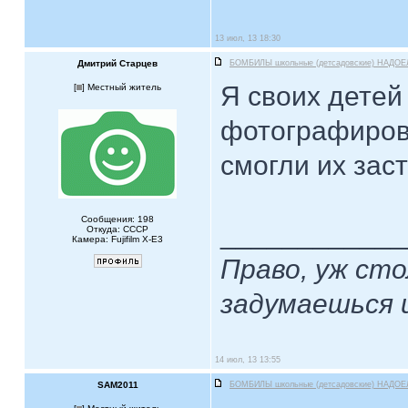
13 июл, 13 18:30
Дмитрий Старцев
БОМБИЛЫ школьные (детсадовские) НАДОЕ
Я своих детей
[
] Местный житель
фотографирова
смогли их зас
Сообщения: 198
____________
Откуда: СССР
Камера: Fujifilm X-Е3
Право, уж ст
задумаешься 
14 июл, 13 13:55
SAM2011
БОМБИЛЫ школьные (детсадовские) НАДОЕ