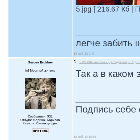
5.jpg [ 216.67 Кб |
____________
легче забить ш
18 май, 12 9:47
Sergey Erokhov
БОМБИЛЫ школьные (детсадовские) НАДОЕ
Так а в каком 
[
] Местный житель
____________
Подпись себе 
Сообщения: 531
Откуда: Жодино, Борисов.
Камера: Canon цифра.
18 май, 12 18:55