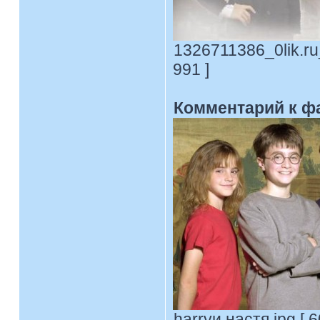
1326711386_0lik.ru
991 ]
Комментарий к ф
harryи настя.jpg [ 