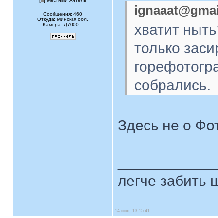
[
] Местный житель
ignaaat@gmai
Сообщения: 460
Откуда: Минская обл.
хватит ныть
Камера: Д7000...
только заси
горефотогр
собрались.
Здесь не о Фо
____________
легче забить ш
14 июл, 13 15:41