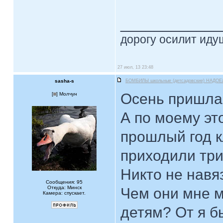
____________
дорогу осилит идущ
27 июл, 13 23:48
sasha-s
БОМБИЛЫ школьные (детсадовские) НАДОЕ
Осень пришла 
[
] Молчун
А по моему эт
прошлый год к
приходили три
Никто не навя
Сообщения: 95
Откуда: Минск
Чем они мне м
Камера: спускает.
детям? От я б