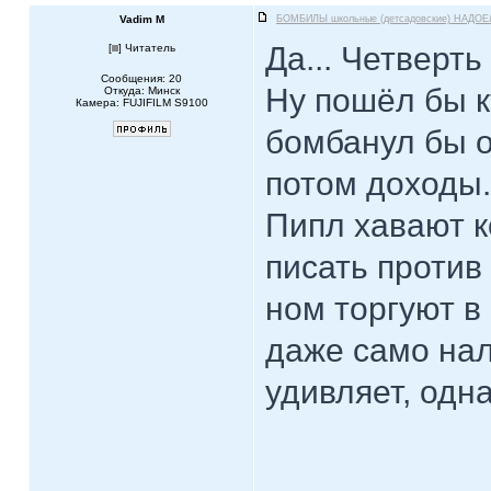
Vadim M
БОМБИЛЫ школьные (детсадовские) НАДОЕ
Да... Четверть
[
] Читатель
Сообщения: 20
Ну пошёл бы к
Откуда: Минск
Камера: FUJIFILM S9100
бомбанул бы 
потом доходы.
Пипл хавают к
писать против 
ном торгуют в 
даже само на
удивляет, одн
____________