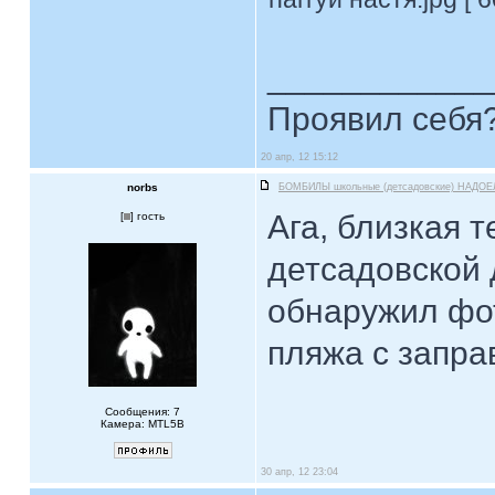
____________
Проявил себя?
20 апр, 12 15:12
norbs
БОМБИЛЫ школьные (детсадовские) НАДОЕ
Ага, близкая 
[
] гость
детсадовской
обнаружил фо
пляжа с запра
Сообщения: 7
Камера: MTL5B
30 апр, 12 23:04