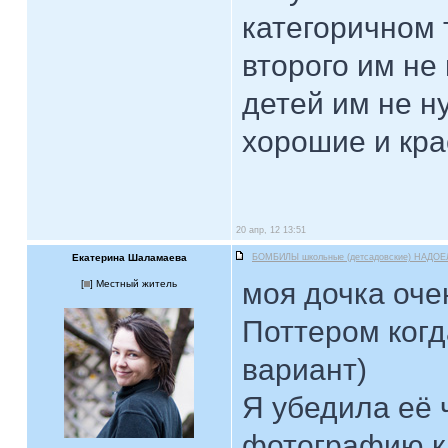
категоричном 
второго им не
детей им не н
хорошие и кра
20 апр, 12 13:51
Екатерина Шаламаева
БОМБИЛЫ школьные (детсадовские) НАДОЕ
моя дочка оче
[
] Местный житель
Поттером когда
вариант)
Я убедила её 
фотографию ка