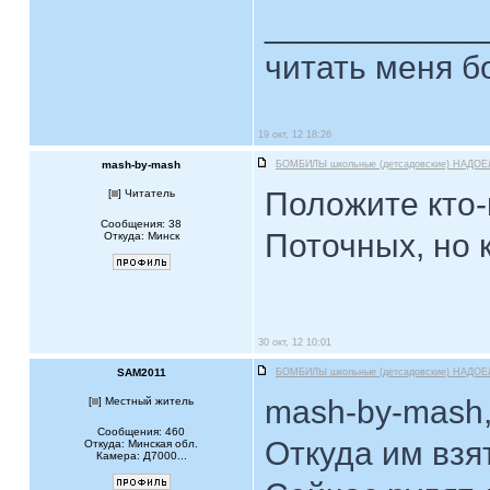
____________
читать меня б
19 окт, 12 18:26
mash-by-mash
БОМБИЛЫ школьные (детсадовские) НАДОЕ
Положите кто-
[
] Читатель
Сообщения: 38
Поточных, но 
Откуда: Минск
30 окт, 12 10:01
SAM2011
БОМБИЛЫ школьные (детсадовские) НАДОЕ
mash-by-mash
[
] Местный житель
Сообщения: 460
Откуда им взя
Откуда: Минская обл.
Камера: Д7000...