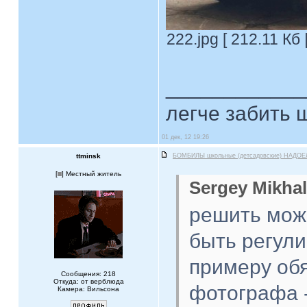
222.jpg [ 212.11 Кб
____________
легче забить ш
01 дек, 12 19:26
ttminsk
БОМБИЛЫ школьные (детсадовские) НАДОЕ
[
] Местный житель
Sergey Mikhal
решить можн
быть регули
примеру обя
Сообщения: 218
Откуда: от верблюда
фотографа -
Камера: Вильсона