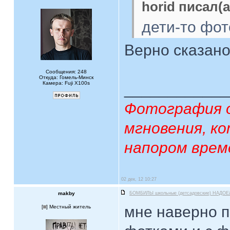
horid писал(а
дети-то фо
Верно сказан
Сообщения: 248
Откуда: Гомель-Минск
Камера: Fuji X100s
____________
Фотография 
мгновения, к
напором врем
02 дек, 12 10:27
makby
БОМБИЛЫ школьные (детсадовские) НАДОЕ
мне наверно п
[
] Местный житель