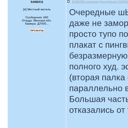
SAM2011
БОМБИЛЫ школьные (детсадовские) НАДОЕ
Очередные шЫ
[
] Местный житель
Сообщения: 460
даже не замо
Откуда: Минская обл.
Камера: Д7000...
просто тупо п
плакат с пинг
безразмерную
полного худ. э
(вторая палка
параллельно 
Большая част
отказались от 