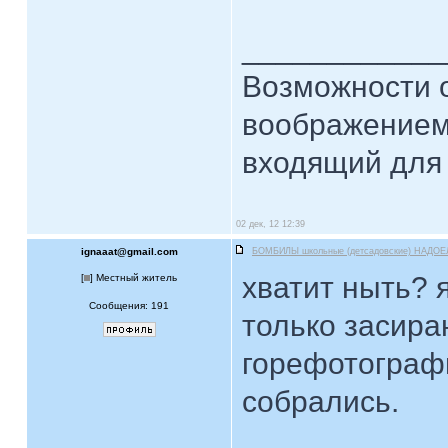
____________
Возможности 
воображением
входящий для 
02 дек, 12 12:39
ignaaat@gmail.com
БОМБИЛЫ школьные (детсадовские) НАДОЕ
хватит ныть? 
[
] Местный житель
Сообщения: 191
только засираю
горефотограф
собрались.