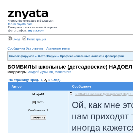
Форум фотографов в Беларуси:
forum.znyata.com
Смотрите также основной портал
фотографов:
znyata.com
Вход
Регистрация
Сообщения без ответов
|
Активные темы
Список форумов
»
Фото Форум
»
Профессиональные аспекты фотографии
БОМБИЛЫ школьные (детсадовские) НАДОЕЛ
Модераторы:
Андрей Дубинин
,
Moderators
На страницу
Пред.
1
,
2
,
3
След.
Автор
Сообщение
Musja81
БОМБИЛЫ школьные (детсадовские) НАДОЕ
Ой, как мне э
[
] гость
Сообщения: 2
нам приходят 
иногда кажетс