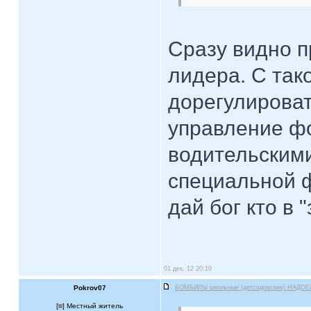
Сразу видно 
лидера. С так
дорегулирова
управление фо
водительским
специальной ф
дай бог кто в 
01 дек, 12 20:19
Pokrov07
БОМБИЛЫ школьные (детсадовские) НАДОЕ
[
] Местный житель