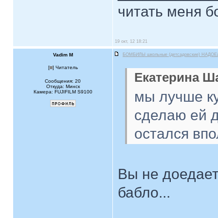
читать меня б
19 окт, 12 18:21
Vadim M
БОМБИЛЫ школьные (детсадовские) НАДОЕ
[
] Читатель
Екатерина Ша
Сообщения: 20
Откуда: Минск
мы лучше ку
Камера: FUJIFILM S9100
сделаю ей 
остался впо
Вы не доедает
бабло...