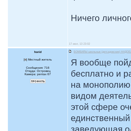
Ничего личног
17 июл, 13 23:02
horid
БОМБИЛЫ школьные (детсадовские) НАДОЕ
Я вообще пойд
[
] Местный житель
Сообщения: 716
бесплатно и р
Откуда: Островец
Камера: pentax 67
на монополию.
видом деятель
этой сфере оч
единственный 
заведующая од