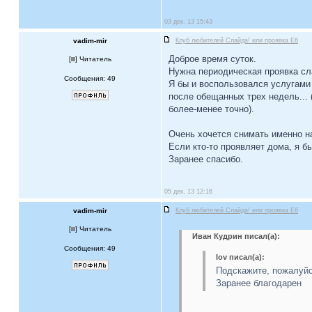
03 дек, 13 15:43
vadim-mir
Клуб любителей Слайда! или проявка E6
Доброе время суток.
[
] Читатель
Нужна периодическая проявка сла
Сообщения: 49
Я бы и воспользовался услугами 
после обещанных трех недель... 
более-менее точно).
Очень хочется снимать именно н
Если кто-то проявляет дома, я б
Заранее спасибо.
05 дек, 13 12:16
vadim-mir
Клуб любителей Слайда! или проявка E6
[
] Читатель
Иван Кудрин писал(а):
Сообщения: 49
Iov писал(а):
Подскажите, пожалуйст
Заранее благодарен