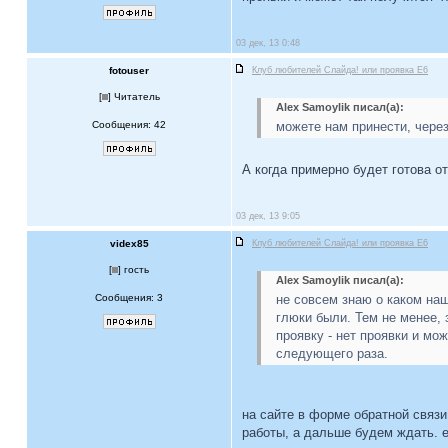
03 дек, 13 0:48
fotouser
Клуб любителей Слайда! или проявка E6
[
] Читатель
Alex Samoylik писал(а):
Сообщения: 42
можете нам принести, чере
А когда примерно будет готова о
03 дек, 13 9:05
videx85
Клуб любителей Слайда! или проявка E6
[
] гость
Alex Samoylik писал(а):
Сообщения: 3
не совсем знаю о каком наш
глюки были. Тем не менее, 
проявку - нет проявки и мо
следующего раза.
на сайте в форме обратной связи
работы, а дальше будем ждать. 