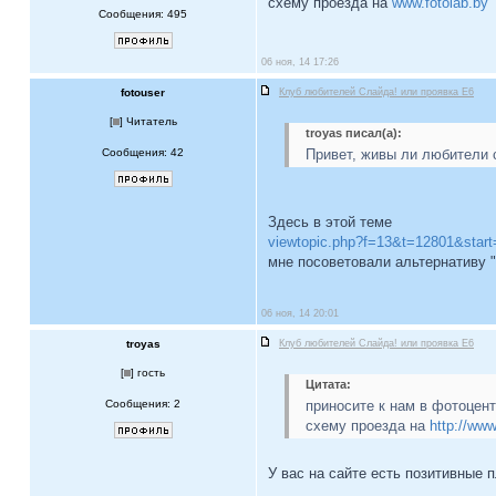
схему проезда на
www.fotolab.by
Сообщения: 495
06 ноя, 14 17:26
fotouser
Клуб любителей Слайда! или проявка E6
[
] Читатель
troyas писал(а):
Сообщения: 42
Привет, живы ли любители 
Здесь в этой теме
viewtopic.php?f=13&t=12801&star
мне посоветовали альтернативу "
06 ноя, 14 20:01
troyas
Клуб любителей Слайда! или проявка E6
[
] гость
Цитата:
Сообщения: 2
приносите к нам в фотоцент
схему проезда на
http://www
У вас на сайте есть позитивные п