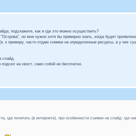
йда, подскажите, как и где это можно осуществить?
"Острова", но мне нужно хотя бы примерно знать, когда будет проявлен
(я, к примеру, часто отдаю снимки на определенные ресурсы, а у них с
а слайд.
ы подсел на хвост, само собой не бесплатно.
а, где почитать (в интернете), про особенности съемки на слайд: где н