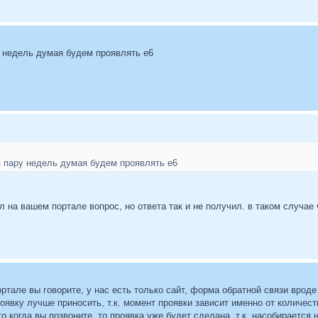
у недель думая будем проявлять е6
з пару недель думая будем проявлять е6
ял на вашем портале вопрос, но ответа так и не получил. в таком случае
ртале вы говорите, у нас есть только сайт, форма обратной связи вроде
роявку лучше приносить, т.к. момент проявки зависит именно от количест
то когда вы позвоните, то проявка уже будет сделана, т.к. насобираетс