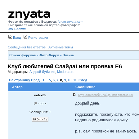
Форум фотографов в Беларуси:
forum.znyata.com
Смотрите также основной портал фотографов:
znyata.com
Вход
Регистрация
Сообщения без ответов
|
Активные темы
Список форумов
»
Фото Форум
»
Плёнка
Клуб любителей Слайда! или проявка E6
Модераторы:
Андрей Дубинин
,
Moderators
На страницу
Пред.
1
...
5
,
6
,
7
,
8
,
9
,
10
,
11
След.
Автор
Сообщение
videx85
Клуб любителей Слайда! или проявка E6
добрый день.
[
] гость
Сообщения: 3
подскажите, пожалуйста, кто мож
недавно родившуюся дочку.
p.s. сам проявкой не занимаюсь,