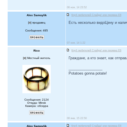
06 ноя, 14 23:52
Alex Samoylik
Клуб любителей Слайда! или проявка E6
Есть несколько видоЦену и нали
[
] продавец
Сообщения: 495
07 ноя, 14 1:22
Rico
Клуб любителей Слайда! или проявка E6
Граждане, а кто знает, как отпра
[
] Местный житель
_________________
Potatoes gonna potate!
Сообщения: 2124
Откуда: Minsk
Камера: обскура
08 янв, 15 22:50
Alex Samoylik
Клуб любителей Слайда! или проявка E6