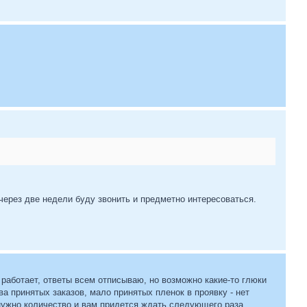
 через две недели буду звонить и предметно интересоваться.
 работает, ответы всем отписываю, но возможно какие-то глюки
ва принятых заказов, мало принятых пленок в проявку - нет
я нужно количество и вам придется ждать следующего раза.