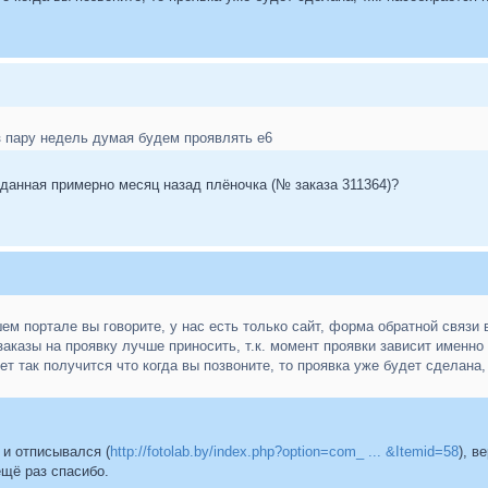
з пару недель думая будем проявлять е6
тданная примерно месяц назад плёночка (№ заказа 311364)?
ем портале вы говорите, у нас есть только сайт, форма обратной связи 
заказы на проявку лучше приносить, т.к. момент проявки зависит именно
жет так получится что когда вы позвоните, то проявка уже будет сделана
 и отписывался (
http://fotolab.by/index.php?option=com_ ... &Itemid=58
), в
ещё раз спасибо.