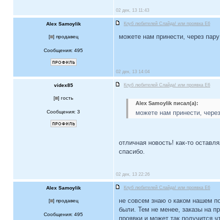
02 дек, 13 11:43
Alex Samoylik
Клуб любителей Слайда! или проявка E6
можете нам принести, через пар
[
] продавец
Сообщения: 495
02 дек, 13 14:04
videx85
Клуб любителей Слайда! или проявка E6
[
] гость
Alex Samoylik писал(а):
Сообщения: 3
можете нам принести, чере
отличная новость! как-то оставл
спасибо.
02 дек, 13 22:26
Alex Samoylik
Клуб любителей Слайда! или проявка E6
не совсем знаю о каком нашем по
[
] продавец
были. Тем не менее, заказы на п
Сообщения: 495
проявки и может так получится ч