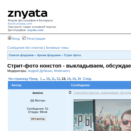
Форум фотографов в Беларуси:
forum.znyata.com
Смотрите также основной портал
фотографов:
znyata.com
Вход
Регистрация
Сообщения без ответов
|
Активные темы
Список форумов
»
Архив форумов
»
Стрит фото
Стрит-фото нонстоп - выкладываем, обсуждае
Модераторы:
Андрей Дубинин
,
Moderators
На страницу
Пред.
1
...
10
,
11
,
12
,
13
,
14
,
15
,
16
След.
Автор
Сообщение
domino
Стрит-фото нонстоп - выкладываем, обсужда
[
] Молчун
Сообщения: 51
Откуда: Minsk