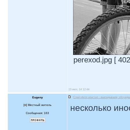
perexod.jpg [ 40
13 июл, 14 12:44
Eugeny
Стрит-фото нонстоп - выкладываем, обсужда
несколько ино
[
] Местный житель
Сообщения: 163