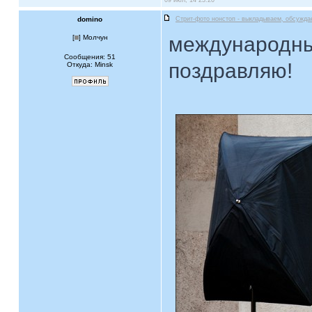
09 июл, 14 23:20
domino
Стрит-фото нонстоп - выкладываем, обсужда
международны
[
] Молчун
Сообщения: 51
поздравляю!
Откуда: Minsk