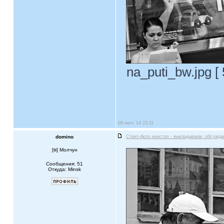
na_puti_bw.jpg [
09 июл, 14 23:11
domino
Стрит-фото нонстоп - выкладываем, обсужда
[
] Молчун
Сообщения: 51
Откуда: Minsk