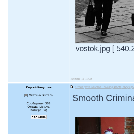
vostok.jpg [ 540
20 июл, 14 13:35
Сергей Капустин
Стрит-фото нонстоп - выкладываем, обсужда
Smooth Crimin
[
] Местный житель
Сообщения: 308
Откуда: Lietuva
Камера: ;o)