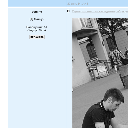
20 июл, 14 14:42
domino
Стрит-фото нонстоп - выкладываем, обсужда
[
] Молчун
Сообщения: 51
Откуда: Minsk