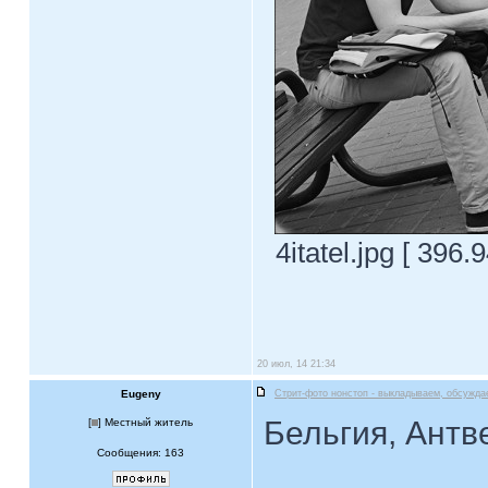
4itatel.jpg [ 396
20 июл, 14 21:34
Eugeny
Стрит-фото нонстоп - выкладываем, обсужда
Бельгия, Антв
[
] Местный житель
Сообщения: 163