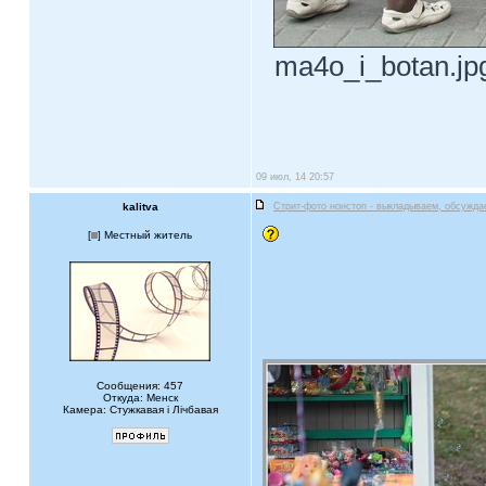
ma4o_i_botan.jpg
09 июл, 14 20:57
kalitva
Стрит-фото нонстоп - выкладываем, обсужда
[
] Местный житель
Сообщения: 457
Откуда: Менск
Камера: Стужкавая i Лічбавая