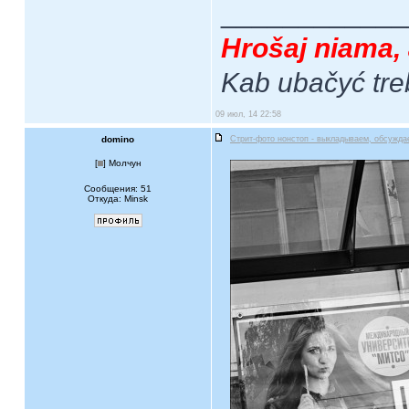
____________
Hrošaj niama, 
Kab ubačyć tre
09 июл, 14 22:58
domino
Стрит-фото нонстоп - выкладываем, обсужда
[
] Молчун
Сообщения: 51
Откуда: Minsk