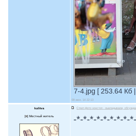
7-4.jpg [ 253.64 Кб
09 июл, 14 22:13
kalitva
Стрит-фото нонстоп - выкладываем, обсужда
-*-*-*-*-*-*-*-*-*
[
] Местный житель