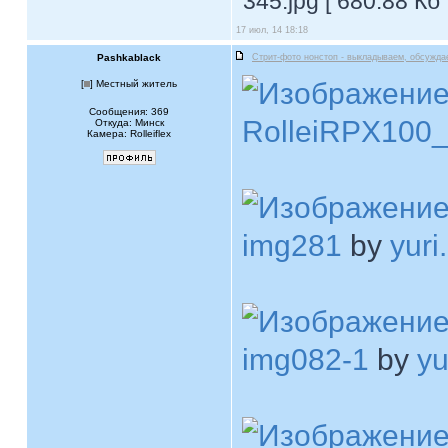
345.jpg [ 680.88 Кб
17 июл, 14 18:18
Pashkablack
Стрит-фото нонстоп - выкладываем, обсужда
[
] Местный житель
Сообщения: 369
RolleiRPX100
Откуда: Минск
Камера: Rolleiflex
img281
by
yuri
img082-1
by
yu