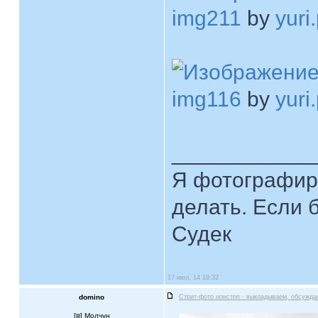
img211
by
yuri
img116
by
yuri
____________
Я фотографиру
делать. Если 
Судек
17 июл, 14 19:32
domino
Стрит-фото нонстоп - выкладываем, обсужда
[
] Молчун