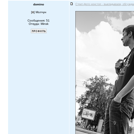
domino
Стрит-фото нонстоп - выкладываем, обсужда
[
] Молчун
Сообщения: 51
Откуда: Minsk