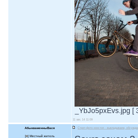
_YbJo5pxEvs.jpg [ 
11 авг, 14 11:09
АбыкваменныВася
Стрит-фото нонстоп - выкладываем, обсужда
[
] Местный житель