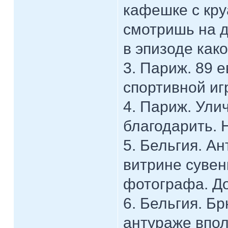
кафешке с кру
смотришь на д
в эпизоде как
3. Париж. 89 е
спортивной игр
4. Париж. Ули
благодарить. Н
5. Бельгия. Ан
витрине сувен
фотографа. До
6. Бельгия. Б
антураже впо