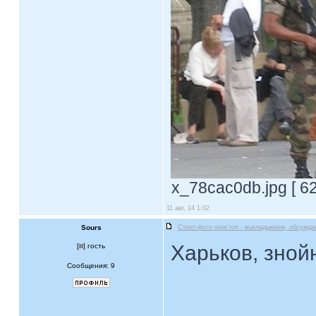
x_78cac0db.jpg [ 62
11 авг, 14 1:02
Sours
Стрит-фото нонстоп - выкладываем, обсужда
Харьков, зной
[
] гость
Сообщения: 9