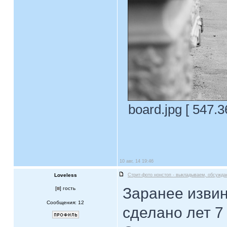
board.jpg [ 547.
10 авг, 14 19:46
Loveless
Стрит-фото нонстоп - выкладываем, обсужда
Заранее извин
[
] гость
Сообщения: 12
сделано лет 7