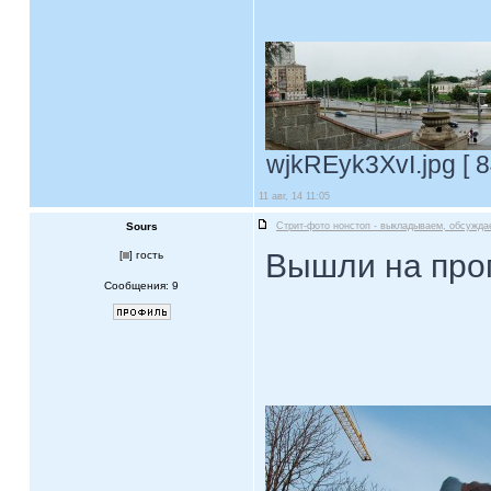
wjkREyk3XvI.jpg [ 8
11 авг, 14 11:05
Sours
Стрит-фото нонстоп - выкладываем, обсужда
Вышли на прог
[
] гость
Сообщения: 9