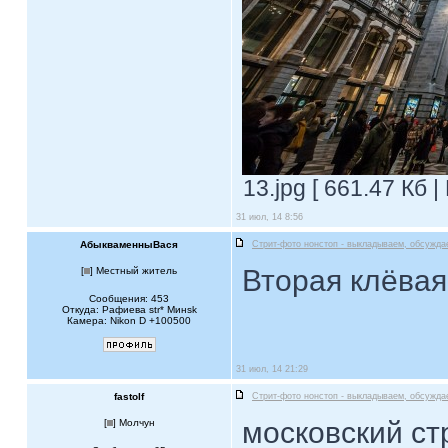
13.jpg [ 661.47 Кб 
31 июл, 14 8:56
АбыкваменныВася
Стрит-фото нонстоп - выкладываем, обсужда
Вторая клёва
[
] Местный житель
Сообщения: 453
Откуда: Рафиева str* Mинsk
Камера: Nikon D +100500
31 июл, 14 21:29
fastolf
Стрит-фото нонстоп - выкладываем, обсужда
московский ст
[
] Молчун