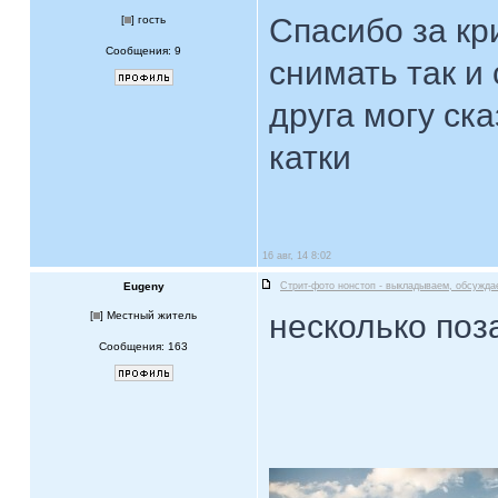
Спасибо за кр
[
] гость
Сообщения: 9
снимать так и 
друга могу ска
катки
16 авг, 14 8:02
Eugeny
Стрит-фото нонстоп - выкладываем, обсужда
несколько поз
[
] Местный житель
Сообщения: 163