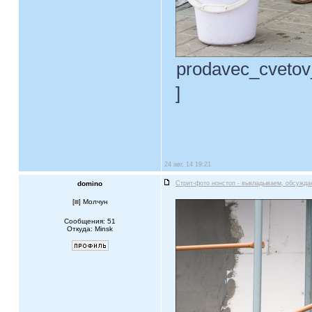
prodavec_cvetov_
]
24 авг, 14 19:21
domino
Стрит-фото нонстоп - выкладываем, обсужда
[
] Молчун
Сообщения: 51
Откуда: Minsk