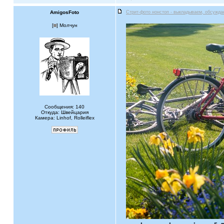
AmigosFoto
Стрит-фото нонстоп - выкладываем, обсужда
[
] Молчун
Сообщения: 140
Откуда: Швейцария
Камера: Linhof, Rolleiflex