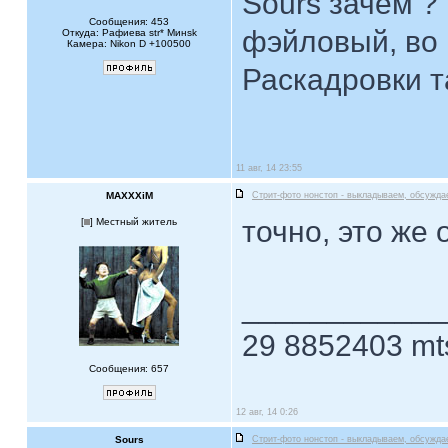
Sours зачем ?
Сообщения: 453
фэйловый, во 
Откуда: Рафиева str* Mинsk
Камера: Nikon D +100500
Раскадровки т
11 авг, 14 23:55
MAXXXiM
Стрит-фото нонстоп - выкладываем, обсужда
точно, это же 
[
] Местный житель
____________
29 8852403 mt
Сообщения: 657
12 авг, 14 0:26
Sours
Стрит-фото нонстоп - выкладываем, обсужда