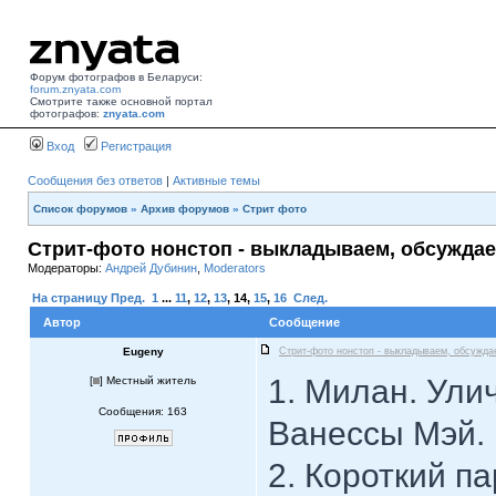
Форум фотографов в Беларуси:
forum.znyata.com
Смотрите также основной портал
фотографов:
znyata.com
Вход
Регистрация
Сообщения без ответов
|
Активные темы
Список форумов
»
Архив форумов
»
Стрит фото
Стрит-фото нонстоп - выкладываем, обсуждае
Модераторы:
Андрей Дубинин
,
Moderators
На страницу
Пред.
1
...
11
,
12
,
13
,
14
,
15
,
16
След.
Автор
Сообщение
Eugeny
Стрит-фото нонстоп - выкладываем, обсужда
1. Милан. Ули
[
] Местный житель
Сообщения: 163
Ванессы Мэй.
2. Короткий п