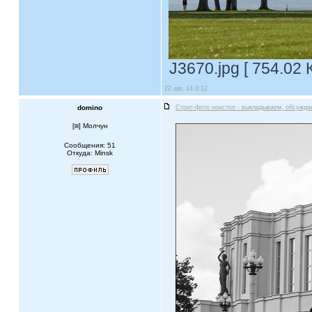
J3670.jpg [ 754.02 
22 авг, 14 0:12
domino
Стрит-фото нонстоп - выкладываем, обсужда
[
] Молчун
Сообщения: 51
Откуда: Minsk