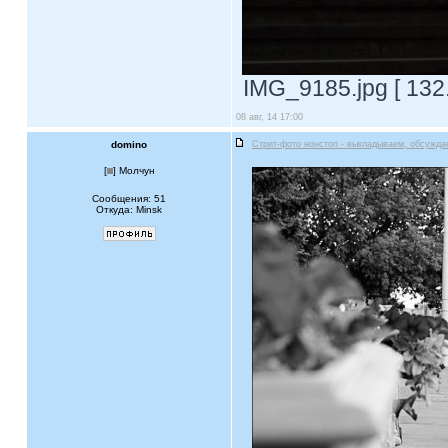
IMG_9185.jpg [ 132
08 авг, 14 17:00
domino
Стрит-фото нонстоп - выкладываем, обсужда
[
] Молчун
Сообщения: 51
Откуда: Minsk