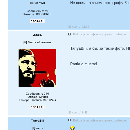
Не понял, а зачем фотографу бы
[
] Молчун
Сообщения: 69
Камера: D300/D600
25 сен, 14 22:28
.Snob.
Работа фотографом на круизных лайнерах.
[
] Местный житель
TanyaBili
, я бы, за такие фото,
Н
_________________
Patria o muerte!
Сообщения: 240
Откуда: Минск
Камера: Yashica Mat 124G
26 сен, 14 8:43
TanyaBili
Работа фотографом на круизных лайнерах.
[
] гость