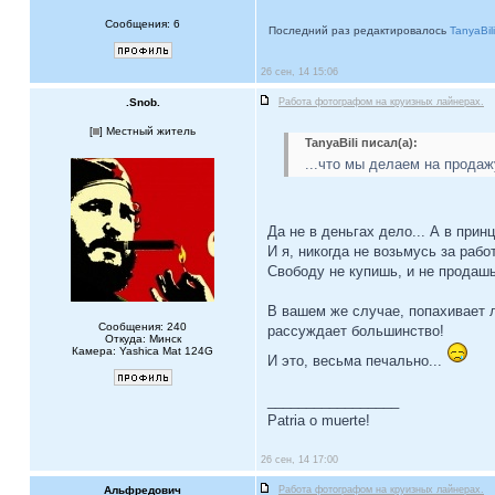
Сообщения: 6
Последний раз редактировалось
TanyaBili
26 сен, 14 15:06
.Snob.
Работа фотографом на круизных лайнерах.
[
] Местный житель
TanyaBili писал(а):
...что мы делаем на продажу
Да не в деньгах дело... А в при
И я, никогда не возьмусь за рабо
Свободу не купишь, и не продашь
В вашем же случае, попахивает л
Сообщения: 240
рассуждает большинство!
Откуда: Минск
Камера: Yashica Mat 124G
И это, весьма печально...
_________________
Patria o muerte!
26 сен, 14 17:00
Альфредович
Работа фотографом на круизных лайнерах.