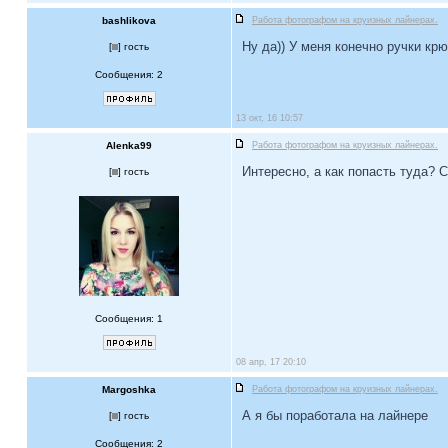
bashlikova
Работа фотографом на круизных лайнерах.
Ну да)) У меня конечно ручки кр
[
] гость
Сообщения: 2
13 окт, 16 10:57
Alenka99
Работа фотографом на круизных лайнерах.
Интересно, а как попасть туда? 
[
] гость
Сообщения: 1
08 апр, 17 20:10
Margoshka
Работа фотографом на круизных лайнерах.
А я бы поработала на лайнере
[
] гость
Сообщения: 2