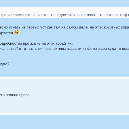
ную информацию написать , то недостаточно кретивен , то фото не те)))
есно узнать из первых уст как там на самом деле, на этих круизных кора
щряется.
одробностей про жизнь на этих кораблях.
ачальство" и тд. Есть ли перспективы вырасти из фотографа куда-то вы
ыдло?..
его полное право.