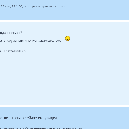
25 сен, 17 1:50, всего редактировалось 1 раз.
рода нельзя?!
тать круизным кнопконажимателем...
 перебиваться...
ответ, только сейчас его увидел.
е легкая, и вообще нервно как-то все выглядит.