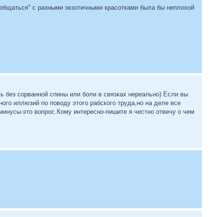
пообщаться" с разными экзотичными красотками была бы неплохой
ть без сорванной спины или боли в связках нереально) Если вы
ного иллюзий по поводу этого рабского труда,но на деле все
 минусы-это вопрос.Кому интересно-пишите я честно отвечу о чем