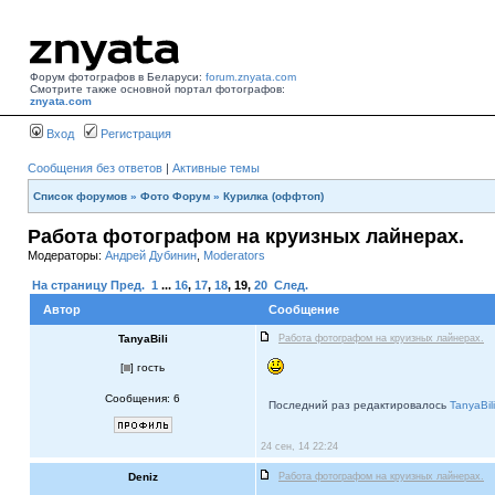
Форум фотографов в Беларуси:
forum.znyata.com
Смотрите также основной портал фотографов:
znyata.com
Вход
Регистрация
Сообщения без ответов
|
Активные темы
Список форумов
»
Фото Форум
»
Курилка (оффтоп)
Работа фотографом на круизных лайнерах.
Модераторы:
Андрей Дубинин
,
Moderators
На страницу
Пред.
1
...
16
,
17
,
18
,
19
,
20
След.
Автор
Сообщение
TanyaBili
Работа фотографом на круизных лайнерах.
[
] гость
Сообщения: 6
Последний раз редактировалось
TanyaBili
24 сен, 14 22:24
Deniz
Работа фотографом на круизных лайнерах.