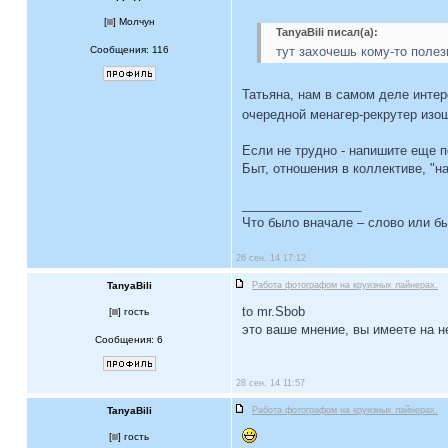
[
] Молчун
TanyaBili писал(а):
Сообщения: 116
тут захочешь кому-то полез
Татьяна, нам в самом деле интер
очередной менагер-рекрутер изо
Если не трудно - напишите еще п
Быт, отношения в коллективе, "н
_________________
Что было вначале – слово или б
26 сен, 14 17:12
TanyaBili
Работа фотографом на круизных лайнерах.
to mr.Sbob
[
] гость
это ваше мнение, вы имеете на н
Сообщения: 6
28 сен, 14 11:57
TanyaBili
Работа фотографом на круизных лайнерах.
[
] гость