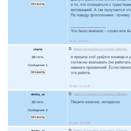
и то, что отношаться с туристка
мотивацией. А так получается что
По поводу фототехники - почему 
_________________
Что было вначале – слово или б
04 окт, 14 13:31
charla
Работа фотографом на круизных лайнерах.
я прошла это! ура)это кошмар и 
[
] гость
согласны вкалывать (не работать
Сообщения: 1
намного прозаичней. Естественно
эта работа.
19 май, 15 14:36
dmitry_at
Работа фотографом на круизных лайнерах.
Пишите конечно, интересно
[
] гость
Сообщения: 2
21 май, 15 13:02
dmitry_at
Работа фотографом на круизных лайнерах.