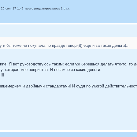
25 сен, 17 1:49, всего редактировалось 1 раз.
 я бы тоже не покупала по правде говоря))) ещё и за такие деньги)...
нципе! Я вот руководствуюсь таким: если уж берешься делать что-то, т
ту, которая мне неприятна. И неважно за какие деньги.
!!!
ицемерием и двойными стандартами! И судя по убогой действительности