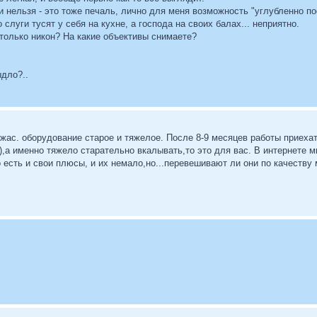
ми нельзя - это тоже печаль, лично для меня возможность "углубленно 
 слуги тусят у себя на кухне, а господа на своих балах... неприятно.
только никон? На какие объективы снимаете?
ыдло?..
ужас. оборудование старое и тяжелое. После 8-9 месяцев работы приеха
),а именно тяжело старательно вкалывать,то это для вас. В интернете м
 есть и свои плюсы, и их немало,но...перевешивают ли они по качеству