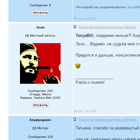
Сообщения: 6
Последний раз редактировалось
TanyaBili
28 сен, 14 12:53
.Snob.
Работа фотографом на круизных лайнерах.
TanyaBili
, свидания нельзя?! Бо
[
] Местный житель
Эээх... Видимо, не судьба мне с
Придется и дальше, консалтингом
_________________
Patria o muerte!
Сообщения: 240
Откуда: Минск
Камера: Yashica Mat 124G
28 сен, 14 13:05
Альфредович
Работа фотографом на круизных лайнерах.
Татьяна, спасибо за развернутый 
[
] Молчун
Сообщения: 116
даа уж, работенка мягко говоря н