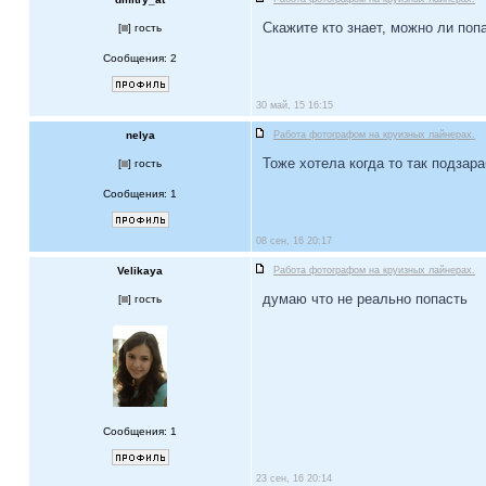
Скажите кто знает, можно ли поп
[
] гость
Сообщения: 2
30 май, 15 16:15
nelya
Работа фотографом на круизных лайнерах.
Тоже хотела когда то так подзар
[
] гость
Сообщения: 1
08 сен, 16 20:17
Velikaya
Работа фотографом на круизных лайнерах.
думаю что не реально попасть
[
] гость
Сообщения: 1
23 сен, 16 20:14