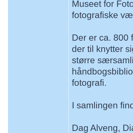
Museet for Fot
fotografiske væ
Der er ca. 800 
der til knytter 
større særsaml
håndbogsbibliot
fotografi.
I samlingen fin
Dag Alveng, Di