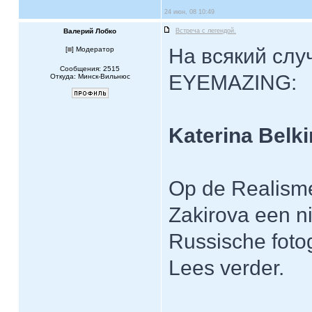
24 июн, 08 10:49
Валерий Лобко
Встреча с легендой.
На всякий слу
[
] Модератор
Сообщения: 2515
EYEMAZING:
Откуда: Минск-Вильнюс
Katerina Belki
Op de Realisme
Zakirova een ni
Russische fotog
Lees verder.