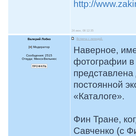
http://www.zak
24 июн, 08 12:35
Валерий Лобко
Встреча с легендой.
Наверное, име
[
] Модератор
Сообщения: 2515
фотографии в
Откуда: Минск-Вильнюс
представлена 
постоянной эк
«Каталоге».
Фин Тране, ко
Савченко (с Ф