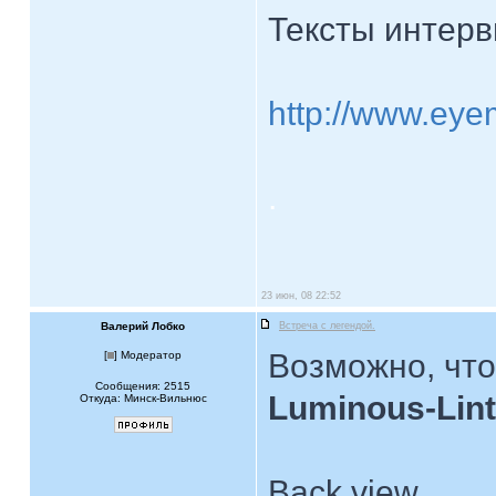
Тексты интерв
http://www.eye
.
23 июн, 08 22:52
Валерий Лобко
Встреча с легендой.
Возможно, что
[
] Модератор
Сообщения: 2515
Luminous-Lint
Откуда: Минск-Вильнюс
Back view