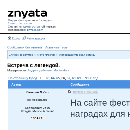
Форум фотографов в Беларуси:
forum.znyata.com
Смотрите также основной портал
фотографов:
znyata.com
Вход
Регистрация
Сообщения без ответов
|
Активные темы
Список форумов
»
Фото Форум
»
Фотографическая жизнь
Встреча с легендой.
Модераторы:
Андрей Дубинин
,
Moderators
На страницу
Пред.
1
...
63
,
64
,
65
,
66
,
67
,
68
,
69
...
90
След.
Автор
Сообщение
Валерий Лобко
Встреча с легендой.
На сайте фест
[
] Модератор
Сообщения: 2515
наградах для 
Откуда: Минск-Вильнюс