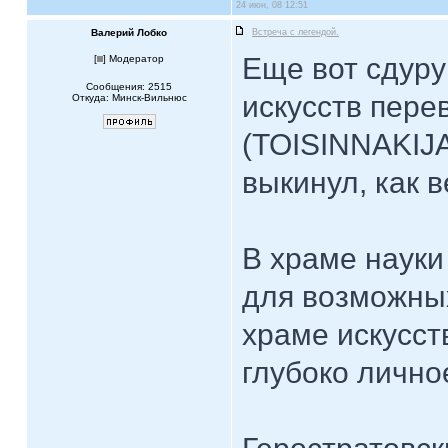
24 июн, 08 12:51
Валерий Лобко
Встреча с легендой.
Еще вот сдуру
[
] Модератор
Сообщения: 2515
искусств пер
Откуда: Минск-Вильнюс
(TOISINNAKIJAT
выкинул, как 
В храме науки
для возможных
храме искусств
глубоко лично