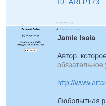
ID=ARLP173
23 июн, 08 21:28
Валерий Лобко
Встреча с легендой.
Jamie Isaia
[
] Модератор
Сообщения: 2515
Откуда: Минск-Вильнюс
Автор, которо
обязательное 
http://www.ar
Любопытная реп