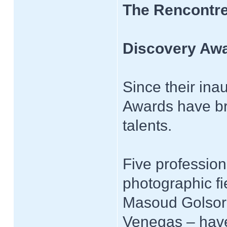
The Rencontre
Discovery Aw
Since their ina
Awards have bro
talents.
Five profession
photographic fi
Masoud Golsork
Venegas – have