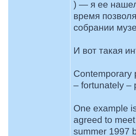
) — я ее наше
время позволя
собрании музе
И вот такая и
Contemporary 
– fortunately 
One example is
agreed to meet 
summer 1997 b