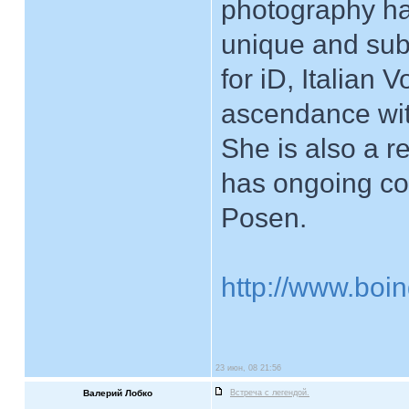
photography ha
unique and subt
for iD, Italian
ascendance wit
She is also a r
has ongoing col
Posen.
http://www.boin
23 июн, 08 21:56
Валерий Лобко
Встреча с легендой.