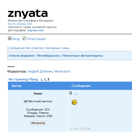
Форум фотографов в Беларуси:
forum.znyata.com
Смотрите также основной портал
фотографов:
znyata.com
Вход
Регистрация
Сообщения без ответов
|
Активные темы
Список форумов
»
Фотобарахола
»
Пленочные фотоаппараты
----
Модераторы:
Андрей Дубинин
,
Moderators
На страницу
Пред.
1
,
2
,
3
Автор
Сообщение
Tomer
----
[
] Местный житель
Сообщения: 221
Откуда: Гомель
Камера: Canon 10D
12 ноя, 15 21:46