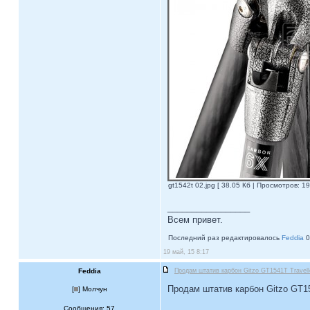
gt1542t 02.jpg [ 38.05 Кб | Просмотров: 19
_________________
Всем привет.
Последний раз редактировалось
Feddia
0
19 май, 15 8:17
Feddia
Продам штатив карбон Gitzo GT1541T Travell
Продам штатив карбон Gitzo GT154
[
] Молчун
Сообщения: 57