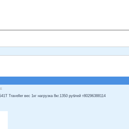
er
1T Traveller вес 1кг нагрузка 8кг.1350 рублей т80296388114