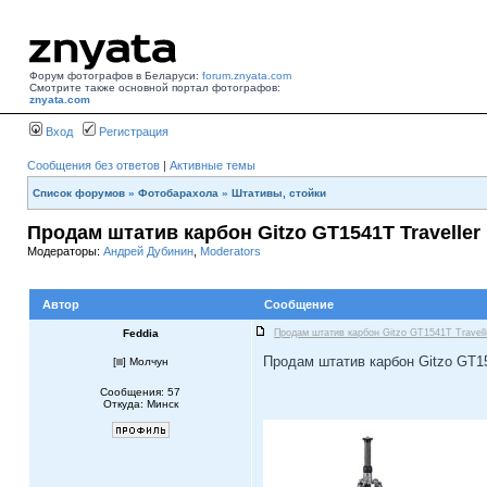
Форум фотографов в Беларуси:
forum.znyata.com
Смотрите также основной портал фотографов:
znyata.com
Вход
Регистрация
Сообщения без ответов
|
Активные темы
Список форумов
»
Фотобарахола
»
Штативы, стойки
Продам штатив карбон Gitzo GT1541T Traveller
Модераторы:
Андрей Дубинин
,
Moderators
Автор
Сообщение
Feddia
Продам штатив карбон Gitzo GT1541T Travell
Продам штатив карбон Gitzo GT154
[
] Молчун
Сообщения: 57
Откуда: Минск