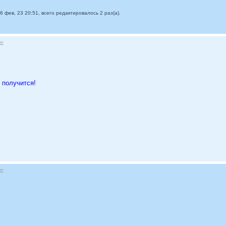
6 фев, 23 20:51, всего редактировалось 2 раз(а).
er
 получится!
er