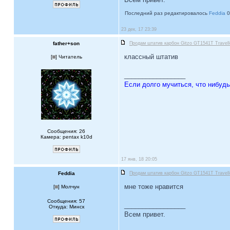
Последний раз редактировалось
Feddia
0
23 дек, 17 23:39
father+son
Продам штатив карбон Gitzo GT1541T Travell
классный штатив
[
] Читатель
_________________
Если долго мучиться, что нибудь
Сообщения: 26
Камера: pentax k10d
17 янв, 18 20:05
Feddia
Продам штатив карбон Gitzo GT1541T Travell
мне тоже нравится
[
] Молчун
Сообщения: 57
_________________
Откуда: Минск
Всем привет.