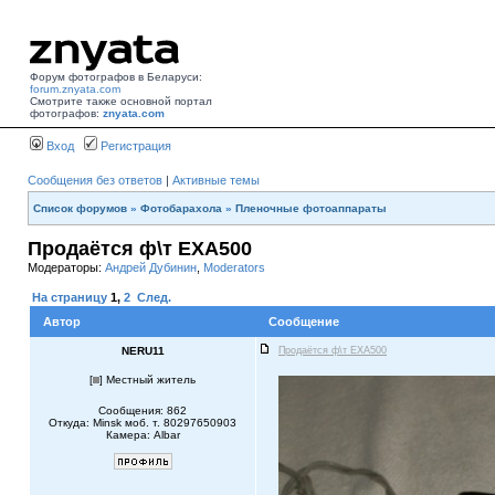
Форум фотографов в Беларуси:
forum.znyata.com
Смотрите также основной портал
фотографов:
znyata.com
Вход
Регистрация
Сообщения без ответов
|
Активные темы
Список форумов
»
Фотобарахола
»
Пленочные фотоаппараты
Продаётся ф\т EXA500
Модераторы:
Андрей Дубинин
,
Moderators
На страницу
1
,
2
След.
Автор
Сообщение
NERU11
Продаётся ф\т EXA500
[
] Местный житель
Сообщения: 862
Откуда: Minsk моб. т. 80297650903
Камера: Albar