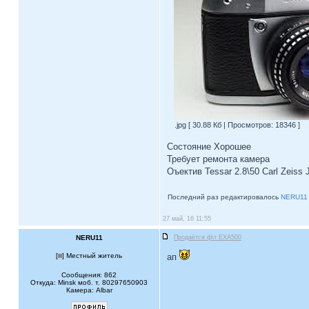
.jpg [ 30.88 Кб | Просмотров: 18346 ]
Состояние Хорошее
Требует ремонта камера
Оъектив Tessar 2.8\50 Carl Zeiss 
Последний раз редактировалось
NERU11
27 май, 16 11:55
NERU11
Продаётся ф\т EXA500
[
] Местный житель
ап
Сообщения: 862
Откуда: Minsk моб. т. 80297650903
Камера: Albar