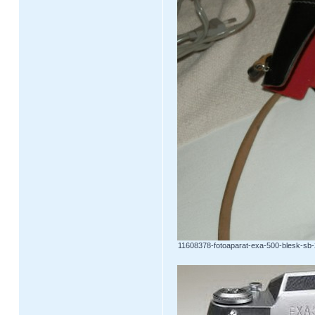
11608378-fotoaparat-exa-500-blesk-sb-2