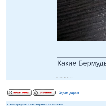
____________
Какие Бермуды
27 ноя, 16 15:25
Отдам даром
Список форумов
»
Фотобарахола
»
Остальное