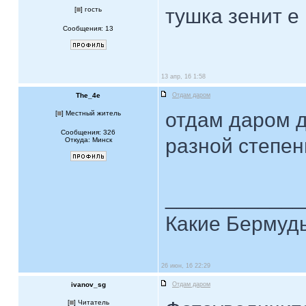
тушка зенит е
[
] гость
Сообщения: 13
13 апр, 16 1:58
The_4e
Отдам даром
отдам даром д
[
] Местный житель
Сообщения: 326
разной степен
Откуда: Минск
____________
Какие Бермуды
26 июн, 16 22:29
ivanov_sg
Отдам даром
[
] Читатель