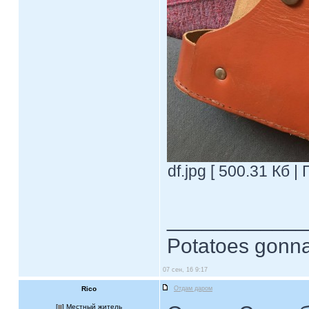
df.jpg [ 500.31 Кб 
____________
Potatoes gonna
07 сен, 16 9:17
Rico
Отдам даром
[
] Местный житель