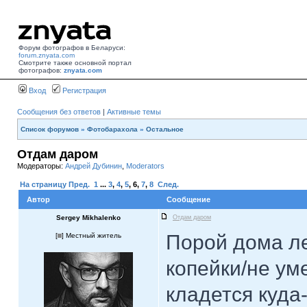
Форум фотографов в Беларуси:
forum.znyata.com
Смотрите также основной портал
фотографов:
znyata.com
Вход
Регистрация
Сообщения без ответов
|
Активные темы
Список форумов
»
Фотобарахола
»
Остальное
Отдам даром
Модераторы:
Андрей Дубинин
,
Moderators
На страницу
Пред.
1
...
3
,
4
,
5
,
6
,
7
,
8
След.
Автор
Сообщение
Sergey Mikhalenko
Отдам даром
Порой дома ле
[
] Местный житель
копейки/не ум
кладется куда