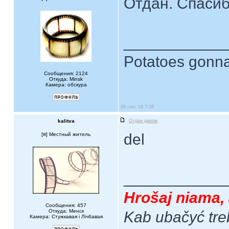
Отдан. Спасиб
____________
Potatoes gonna
Сообщения: 2124
Откуда: Minsk
Камера: обскура
09 сен, 16 7:06
kalitva
Отдам даром
del
[
] Местный житель
____________
Hrošaj niama, 
Сообщения: 457
Откуда: Менск
Kab ubačyć tre
Камера: Стужкавая i Лічбавая