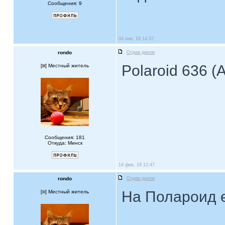
Сообщения: 9
04 янв, 16 14:32
rondo
Отдам даром
Polaroid 636 (
[
] Местный житель
Сообщения: 181
Откуда: Минск
14 фев, 16 12:47
rondo
Отдам даром
На Полароид е
[
] Местный житель