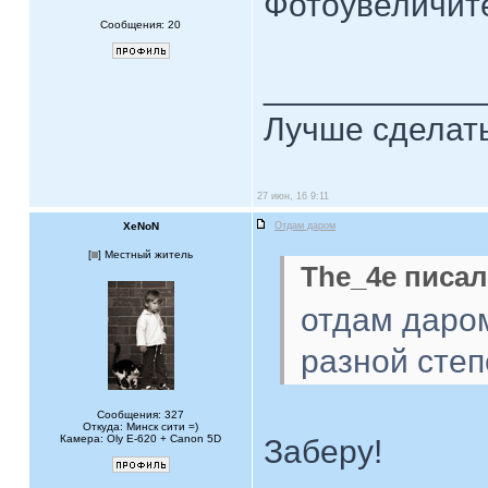
Фотоувеличит
Сообщения: 20
____________
Лучше сделать
27 июн, 16 9:11
XeNoN
Отдам даром
[
] Местный житель
The_4e писал
отдам даром
разной сте
Сообщения: 327
Откуда: Минск сити =)
Камера: Oly E-620 + Canon 5D
Заберу!