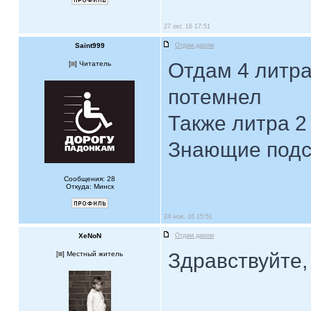
27 окт, 16 17:51
Saint999
Отдам даром
Отдам 4 литра
[
] Читатель
потемнел
Также литра 2
Знающие подск
Сообщения: 28
Откуда: Минск
24 ноя, 16 15:51
XeNoN
Отдам даром
Здравствуйте,
[
] Местный житель