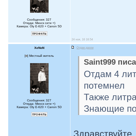
Сообщения: 327
Откуда: Минск сити =)
Камера: Oly E-620 + Canon 5D
24 ноя, 16 16:54
XeNoN
Отдам даром
[
] Местный житель
Saint999 писа
Отдам 4 лит
потемнел
Также литра
Сообщения: 327
Откуда: Минск сити =)
Знающие под
Камера: Oly E-620 + Canon 5D
Здравствуйте,