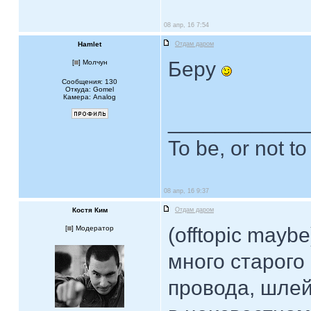
08 апр, 16 7:54
Hamlet
Отдам даром
Беру
[
] Молчун
Сообщения: 130
Откуда: Gomel
Камера: Analog
____________
To be, or not to
08 апр, 16 9:37
Костя Ким
Отдам даром
(offtopic maybe
[
] Модератор
много старого
провода, шлейф