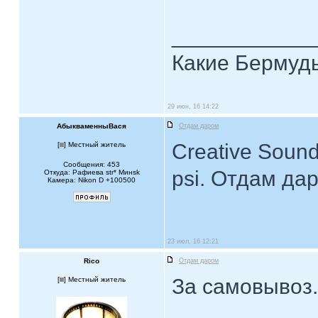
____________
Какие Бермуды
29 июн, 16 14:22
АбыкваменныВася
Отдам даром
Creative Sound
[
] Местный житель
Сообщения: 453
psi. Отдам да
Откуда: Рафиева str* Mинsk
Камера: Nikon D +100500
23 июл, 16 12:21
Rico
Отдам даром
За самовывоз.
[
] Местный житель