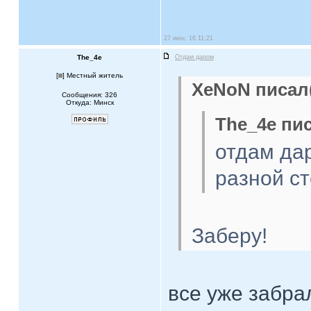
27 июн, 16 11:21
The_4e
Отдам даром
[
] Местный житель
XeNoN писал(
Сообщения: 326
Откуда: Минск
The_4e пис
отдам дар
разной с
Заберу!
все уже забра