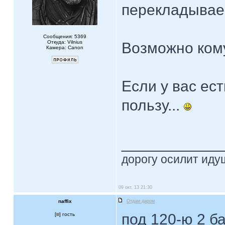
перекладываеш
Сообщения: 5369
Откуда: Vilnius
Возможно кому
Камера: Canon
Если у вас ес
пользу...
____________
дорогу осилит идущ
09 окт, 13 21:30
naffix
Отдам даром
под 120-ю 2 ба
[
] гость