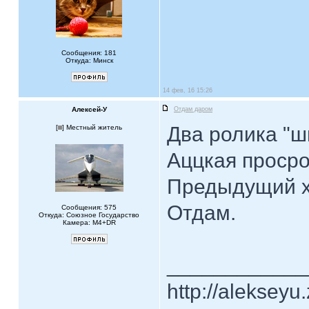
Сообщения: 181
Откуда: Минск
14 фев, 16 15:26
Алексей-У
Отдам даром
Два ролика "ш
[
] Местный житель
Аццкая просро
Предыдущий хо
Отдам.
Сообщения: 575
Откуда: Союзное Государство
Камера: M4+DR
____________
http://alekseyu