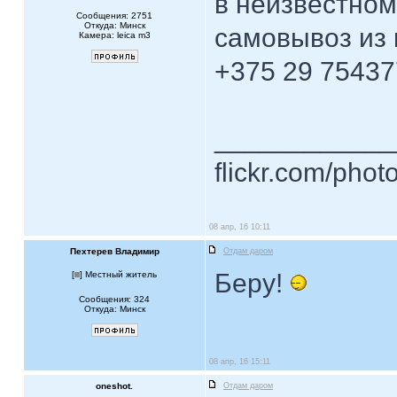
в неизвестном
Сообщения: 2751
Откуда: Минск
самовывоз из 
Камера: leica m3
+375 29 7543
____________
flickr.com/phot
08 апр, 16 10:11
Пехтерев Владимир
Отдам даром
Беру!
[
] Местный житель
Сообщения: 324
Откуда: Минск
08 апр, 16 15:11
oneshot.
Отдам даром