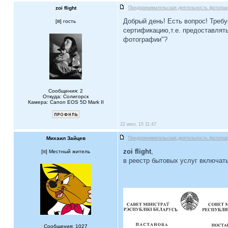
zoi flight
Предпринимательская деятельность фотогра
Добрый день! Есть вопрос! Требу
[
] гость
сертификацию,т.е. предоставлят
фотографии"?
Сообщения: 2
Откуда: Солигорск
Камера: Canon EOS 5D Mark II
22 июл, 15 11:47
Михаил Зайцев
Предпринимательская деятельность фотогра
zoi flight
,
[
] Местный житель
в реестр бытовых услуг включать
Сообщения: 1027