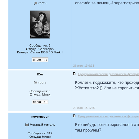
спасибо за помощь! зарегистриро
[
] гость
Сообщения: 2
Откуда: Солигорск
Камера: Canon EOS 5D Mark II
28 июл, 15 9:34
ICor
Предпринимательская деятельность фотогра
Коллеги, подскажите, кто прохо
[
] гость
Жёстко это? )) Или не торопитьс
Сообщения: 5
Откуда: Minsk
29 июл, 15 12:57
nevernever
Предпринимательская деятельность фотогра
Кто-нибудь регистрировался в эт
[
] Местный житель
там проблем?
Сообщения: 312
Откуда: Минск