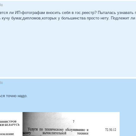
фа
ется ли ИП-фотографам вносить себя в гос.реестр? Пыталась узнавать пр
ь кучу бумаг,дипломов,которых у большинства просто нету. Подлежит л
фа
ся точно надо.