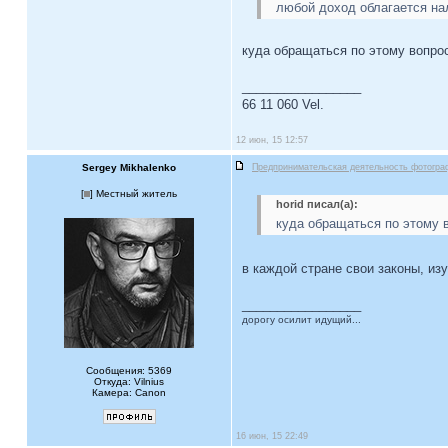
любой доход облагается н
куда обращаться по этому вопро
_________________
66 11 060 Vel.
12 июн, 15 12:57
Sergey Mikhalenko
Предпринимательская деятельность фотогра
[
] Местный житель
horid писал(а):
куда обращаться по этому 
в каждой стране свои законы, из
_________________
дорогу осилит идущий...
Сообщения: 5369
Откуда: Vilnius
Камера: Canon
16 июн, 15 22:49