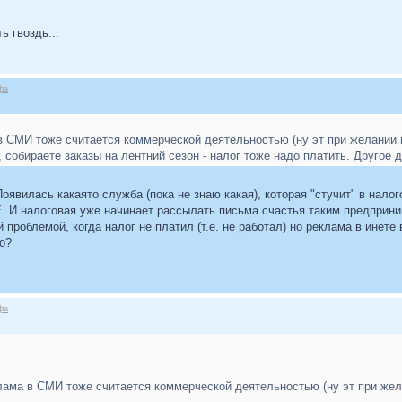
ь гвоздь...
фа
 в СМИ тоже считается коммерческой деятельностью (ну эт при желании 
, собираете заказы на лентний сезон - налог тоже надо платить. Другое 
оявилась какаято служба (пока не знаю какая), которая "стучит" в налог
И налоговая уже начинает рассылать письма счастья таким предприни
й проблемой, когда налог не платил (т.е. не работал) но реклама в инет
о?
фа
клама в СМИ тоже считается коммерческой деятельностью (ну эт при жел