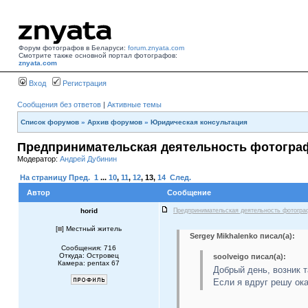
Форум фотографов в Беларуси:
forum.znyata.com
Смотрите также основной портал фотографов:
znyata.com
Вход
Регистрация
Сообщения без ответов
|
Активные темы
Список форумов
»
Архив форумов
»
Юридическая консультация
Предпринимательская деятельность фотогра
Модератор:
Андрей Дубинин
На страницу
Пред.
1
...
10
,
11
,
12
,
13
,
14
След.
Автор
Сообщение
horid
Предпринимательская деятельность фотогра
[
] Местный житель
Sergey Mikhalenko писал(а):
Сообщения: 716
Откуда: Островец
soolveigo писал(а):
Камера: pentax 67
Добрый день, возник т
Если я вдруг решу ока