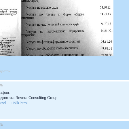
е цветом
фа
афов.
воката Revera Consulting Group
ari ... ublik.html
фа