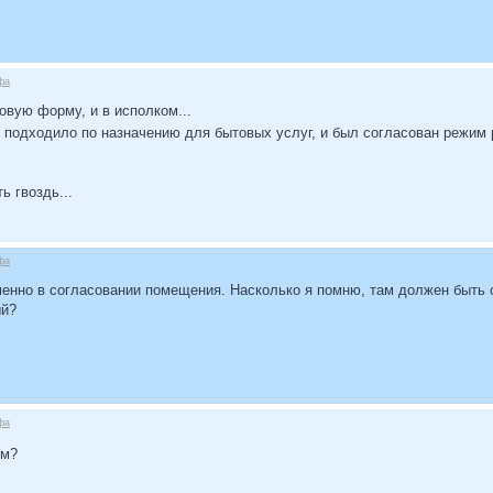
фа
овую форму, и в исполком...
подходило по назначению для бытовых услуг, и был согласован режим
ь гвоздь...
фа
именно в согласовании помещения. Насколько я помню, там должен быть 
ый?
фа
ем?