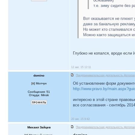
основания)
т.е. зиму сидите без 
Вот оказывается не плюют у
даже за банальную рекламу
Но может кто сталкивался с
Можно както защищаться и
Глубоко не копался, вроде если 
12 авг, 15 12:11
domino
Предпринимательская деятельность фотогра
Об установлении форм документо
[
] Молчун
http://www.pravo.by/main.aspx?gu
Сообщения: 51
Откуда: Minsk
интересно в этой стране правовы
все согласования - сентябрь 2014,
20 авг, 15 9:42
Михаил Зайцев
Предпринимательская деятельность фотогра