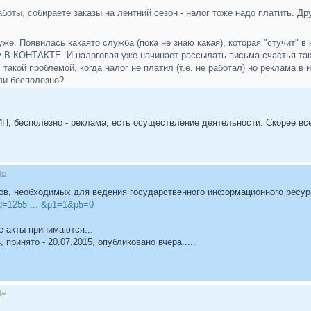
работы, собираете заказы на лентний сезон - налог тоже надо платить. Др
же. Появилась какаято служба (пока не знаю какая), которая "стучит" в 
 В КОНТАКТЕ. И налоговая уже начинает рассылать письма счастья так
 такой проблемой, когда налог не платил (т.е. не работал) но реклама в
ли бесполезно?
ИП, бесполезно - реклама, есть осуществление деятельности. Скорее вс
фа
в, необходимых для ведения государственного информационного ресур
id=1255 ... &p1=1&p5=0
е акты принимаются...
 принято - 20.07.2015, опубликовано вчера.....
фа