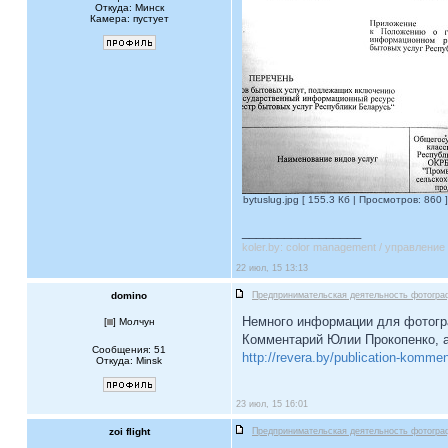
Откуда: Минск
Камера: пустует
bytuslug.jpg [ 155.3 Кб | Просмотров: 860 ]
_________________
koler.by: color management / управлени
22 июл, 15 13:13
domino
Предпринимательская деятельность фотогра
Немного информации для фотогр
[
] Молчун
Комментарий Юлии Прокопенко, ад
Сообщения: 51
http://revera.by/publication-komment
Откуда: Minsk
23 июл, 15 16:01
zoi flight
Предпринимательская деятельность фотогра