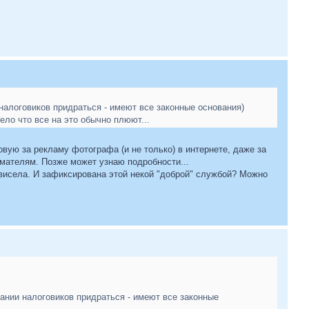
налоговиков придраться - имеют все законные основания)
дело что все на это обычно плюют...
овую за рекламу фотографа (и не только) в интернете, даже за
мателям. Позже может узнаю подробности...
е висела. И зафиксирована этой некой "доброй" службой? Можно
ании налоговиков придраться - имеют все законные