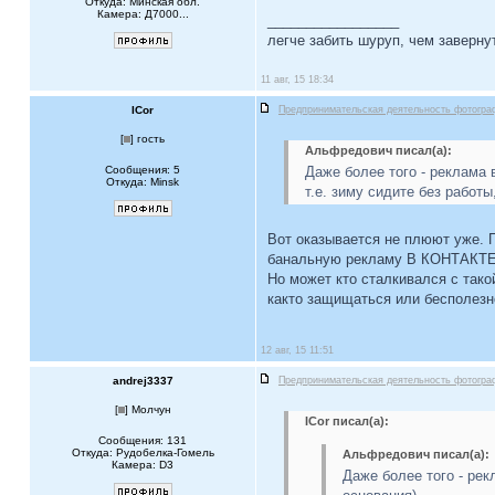
Откуда: Минская обл.
Камера: Д7000...
_________________
легче забить шуруп, чем завернут
11 авг, 15 18:34
ICor
Предпринимательская деятельность фотогра
[
] гость
Альфредович писал(а):
Сообщения: 5
Даже более того - реклама
Откуда: Minsk
т.е. зиму сидите без работы
Вот оказывается не плюют уже. П
банальную рекламу В КОНТАКТЕ. 
Но может кто сталкивался с тако
както защищаться или бесполезн
12 авг, 15 11:51
andrej3337
Предпринимательская деятельность фотогра
[
] Молчун
ICor писал(а):
Сообщения: 131
Откуда: Рудобелка-Гомель
Альфредович писал(а):
Камера: D3
Даже более того - ре