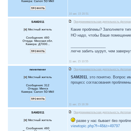
Камера: Canon 5D MkII
10 авг, 15 20:51
SAM2011
Предпринимательская деятельность фотогра
Какие проблемы? Заполняете тип
[
] Местный житель
НО надо, чтобы Ваше помещение 
Сообщения: 460
Откуда: Минская обл.
Камера: Д7000...
_________________
легче забить шуруп, чем завернут
11 авг, 15 10:55
nevernever
Предпринимательская деятельность фотогра
SAM2011
, это понятно. Вопрос 
[
] Местный житель
процесс согласования проблемн
Сообщения: 312
Откуда: Минск
Камера: Canon 5D MkII
11 авг, 15 16:39
SAM2011
Предпринимательская деятельность фотогра
[
] Местный житель
разве у нас бывает без пробл
viewtopic.php?f=48&t=49797
Сообщения: 460