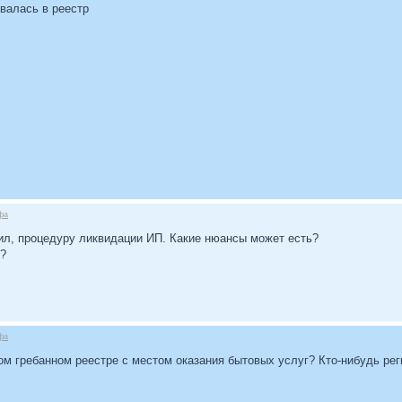
валась в реестр
фа
дил, процедуру ликвидации ИП. Какие нюансы может есть?
я?
фа
ом гребанном реестре с местом оказания бытовых услуг? Кто-нибудь ре