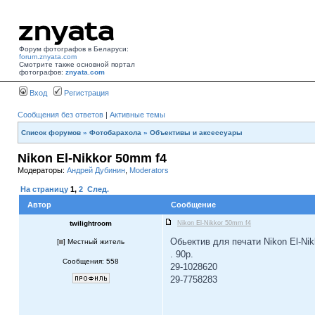
Форум фотографов в Беларуси:
forum.znyata.com
Смотрите также основной портал
фотографов:
znyata.com
Вход
Регистрация
Сообщения без ответов
|
Активные темы
Список форумов
»
Фотобарахола
»
Объективы и аксессуары
Nikon El-Nikkor 50mm f4
Модераторы:
Андрей Дубинин
,
Moderators
На страницу
1
,
2
След.
Автор
Сообщение
twilightroom
Nikon El-Nikkor 50mm f4
Обьектив для печати Nikon El-Ni
[
] Местный житель
. 90р.
Сообщения: 558
29-1028620
29-7758283