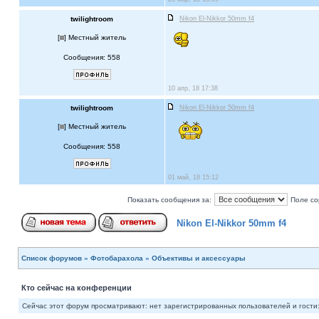
twilightroom
Nikon El-Nikkor 50mm f4
[
] Местный житель
Сообщения: 558
10 апр, 18 17:38
twilightroom
Nikon El-Nikkor 50mm f4
[
] Местный житель
Сообщения: 558
01 май, 18 15:12
Показать сообщения за:
Поле со
Nikon El-Nikkor 50mm f4
Список форумов
»
Фотобарахола
»
Объективы и аксессуары
Кто сейчас на конференции
Сейчас этот форум просматривают: нет зарегистрированных пользователей и гости: