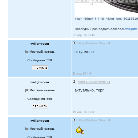
nikon_50mm_f_4_el_nikkor_lens_801165103.
Последний раз редактировалось
twilightr
22 мар, 16 13:45
twilightroom
Nikon El-Nikkor 50mm f4
актуально
[
] Местный житель
Сообщения: 558
11 апр, 16 4:04
twilightroom
Nikon El-Nikkor 50mm f4
актуально, торг
[
] Местный житель
Сообщения: 558
19 май, 16 13:32
twilightroom
Nikon El-Nikkor 50mm f4
[
] Местный житель
Сообщения: 558