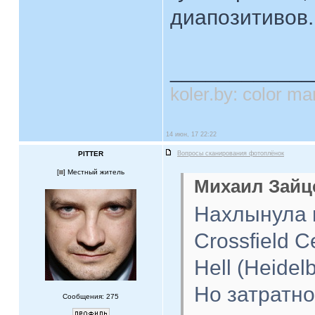
диапозитивов.
____________
koler.by: color 
14 июн, 17 22:22
PITTER
Вопросы сканирования фотоплёнок
[
] Местный житель
Михаил Зайце
Нахлынула н
Crossfield C
Hell (Heidel
Но затратн
Сообщения: 275