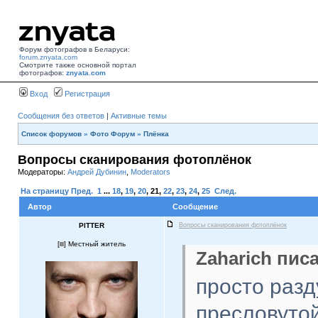
Форум фотографов в Беларуси:
forum.znyata.com
Смотрите также основной портал
фотографов:
znyata.com
Вход
Регистрация
Сообщения без ответов
|
Активные темы
Список форумов
»
Фото Форум
»
Плёнка
Вопросы сканирования фотоплёнок
Модераторы:
Андрей Дубинин
,
Moderators
На страницу
Пред.
1
...
18
,
19
,
20
,
21
,
22
,
23
,
24
,
25
След.
Автор
Сообщение
PITTER
Вопросы сканирования фотоплёнок
[
] Местный житель
Zaharich писа
просто разд
пресловуто