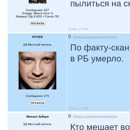
пылиться на ск
Сообщения: 327
Откуда: Минск сити =)
Камера: Oly E-620 + Canon 5D
15 июн, 17 6:18
PITTER
Вопросы сканирования фотоплёнок
По факту-ска
[
] Местный житель
в РБ умерло.
Сообщения: 275
15 июн, 17 9:58
Михаил Зайцев
Вопросы сканирования фотоплёнок
Кто мешает в
[
] Местный житель