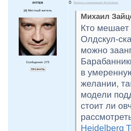
PITTER
Вопросы сканирования фотоплёнок
[
] Местный житель
Михаил Зайце
Кто мешает
Олдскул-ска
можно заанг
Барабанник
Сообщения: 275
в умеренну
желании, та
модели подд
стоит ли ов
рассмотрет
Heidelberg 