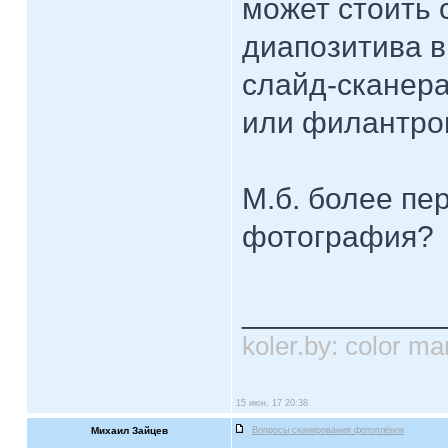
может стоить 
диапозитива в
слайд-сканера
или филантро
М.б. более пе
фотография?
____________
koler.by: color 
15 июн, 17 20:38
Михаил Зайцев
Вопросы сканирования фотоплёнок