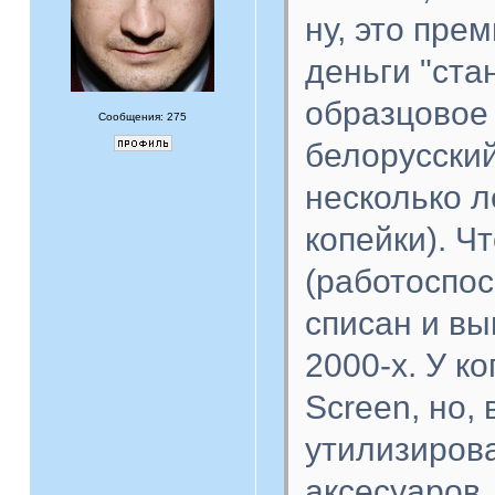
ну, это пре
деньги "ста
образцовое 
Сообщения: 275
белорусски
несколько л
копейки). Ч
(работоспос
списан и вы
2000-х. У к
Screen, но,
утилизирова
аксесуаров.