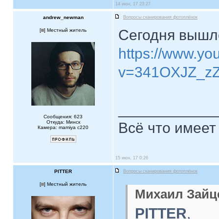
14 июн, 17 23:27
andrew_newman
Вопросы сканирования фотоплёнок
Сегодня вышло
[
] Местный житель
https://www.yo
v=341OXJZ_zZ
____________
Сообщения: 623
Откуда: Минск
Всё что имеет
Камера: mamiya c220
15 июн, 17 0:26
PITTER
Вопросы сканирования фотоплёнок
[
] Местный житель
Михаил Зайце
PITTER
,