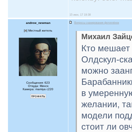
15 июн, 17 19:38
andrew_newman
Вопросы сканирования фотоплёнок
[
] Местный житель
Михаил Зайце
Кто мешает
Олдскул-ска
можно заанг
Барабанник
Сообщения: 623
Откуда: Минск
Камера: mamiya c220
в умеренну
желании, та
модели подд
стоит ли ов