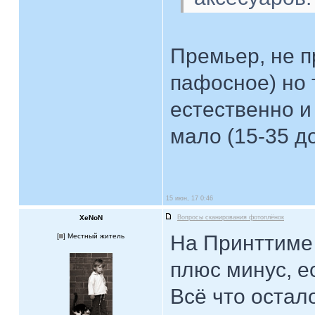
Премьер, не п
пафосное) но
естественно и
мало (15-35 до
15 июн, 17 0:46
XeNoN
Вопросы сканирования фотоплёнок
На Принттиме 
[
] Местный житель
плюс минус, е
Всё что остал