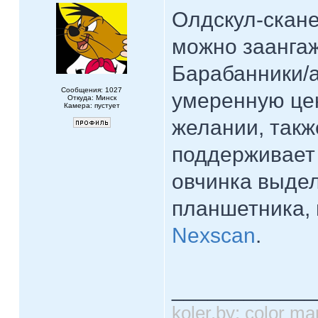
Олдскул-скане
можно заангаж
Барабанники/а
Сообщения: 1027
умеренную це
Откуда: Минск
Камера: пустует
желании, такж
поддерживает S
овчинка выдел
планшетника,
Nexscan
.
____________
koler.by: color 