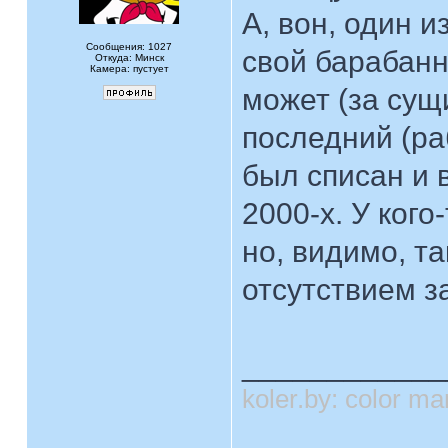
А, вон, один 
Сообщения: 1027
свой барабанн
Откуда: Минск
Камера: пустует
может (за сущ
последний (раб
был списан и 
2000-х. У кого
но, видимо, т
отсутствием з
____________
koler.by: color 