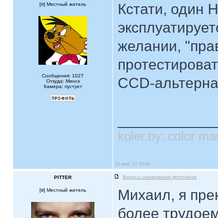
Кстати, один H
[
] Местный житель
эксплуатируетс
желании, "пра
протестироват
Сообщения: 1027
CCD-альтернат
Откуда: Минск
Камера: пустует
____________
koler.by: color 
15 июн, 17 20:43
PITTER
Вопросы сканирования фотоплёнок
Михаил, я пре
[
] Местный житель
более трудоем