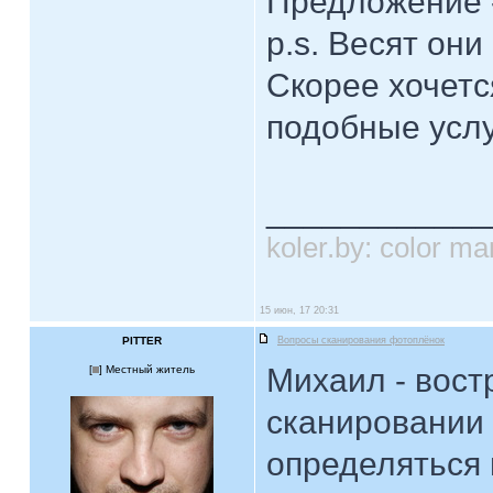
Предложение - 
p.s. Весят они
Скорее хочетс
подобные усл
____________
koler.by: color 
15 июн, 17 20:31
PITTER
Вопросы сканирования фотоплёнок
Михаил - вост
[
] Местный житель
сканировании 
определяться 