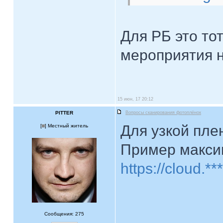
Для РБ это то
мероприятия н
15 июн, 17 20:12
PITTER
Вопросы сканирования фотоплёнок
Для узкой пле
[
] Местный житель
Пример максим
https://cloud.
Сообщения: 275