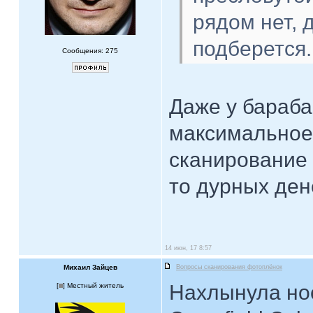
рядом нет, 
подберется..
Сообщения: 275
Даже у бараба
максимальное
сканирование 
то дурных ден
14 июн, 17 8:57
Михаил Зайцев
Вопросы сканирования фотоплёнок
Нахлынула нос
[
] Местный житель