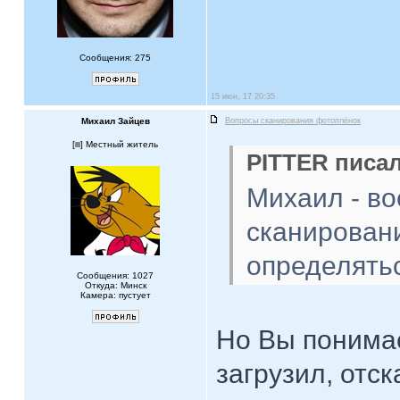
Сообщения: 275
15 июн, 17 20:35
Михаил Зайцев
Вопросы сканирования фотоплёнок
[
] Местный житель
PITTER писал
Михаил - во
сканировани
определятьс
Сообщения: 1027
Откуда: Минск
Камера: пустует
Но Вы понимае
загрузил, отс