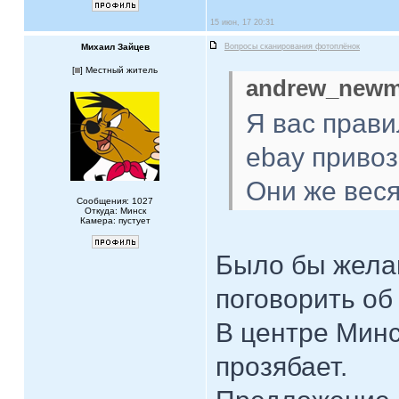
15 июн, 17 20:31
Михаил Зайцев
Вопросы сканирования фотоплёнок
[
] Местный житель
andrew_newm
Я вас прави
ebay приво
Они же веся
Сообщения: 1027
Откуда: Минск
Камера: пустует
Было бы жела
поговорить об
В центре Минс
прозябает.