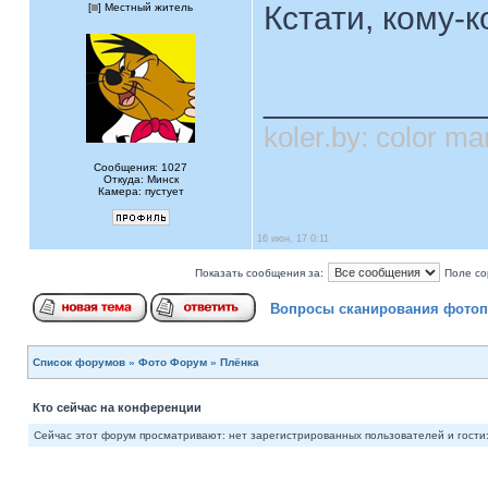
Кстати, кому-
[
] Местный житель
____________
koler.by: color 
Сообщения: 1027
Откуда: Минск
Камера: пустует
16 июн, 17 0:11
Показать сообщения за:
Поле со
Вопросы сканирования фотоп
Список форумов
»
Фото Форум
»
Плёнка
Кто сейчас на конференции
Сейчас этот форум просматривают: нет зарегистрированных пользователей и гости: