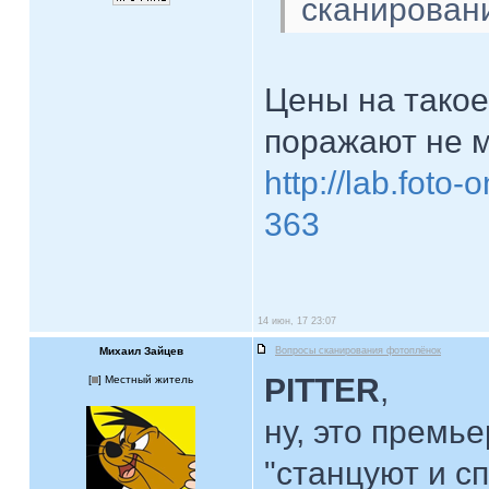
сканирован
Цены на такое
поражают не
http://lab.foto
363
14 июн, 17 23:07
Михаил Зайцев
Вопросы сканирования фотоплёнок
PITTER
,
[
] Местный житель
ну, это премь
"станцуют и с