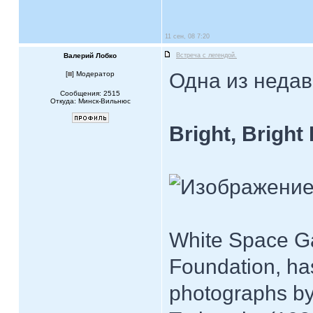
11 сен, 08 7:20
Валерий Лобко
Встреча с легендой.
Одна из недав
[
] Модератор
Сообщения: 2515
Откуда: Минск-Вильнюс
Bright, Brigh
White Space Gal
Foundation, ha
photographs by