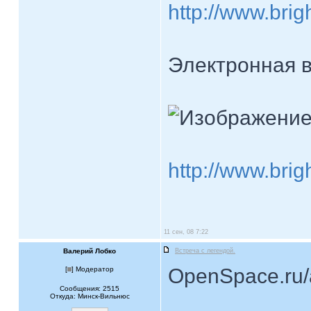
http://www.bri
Электронная в
http://www.bri
11 сен, 08 7:22
Валерий Лобко
Встреча с легендой.
OpenSpace.ru/a
[
] Модератор
Сообщения: 2515
Откуда: Минск-Вильнюс