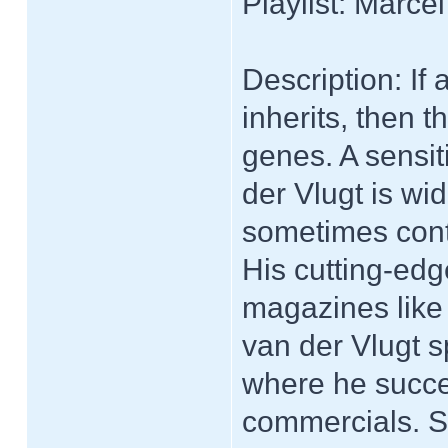
Playlist: Marce
Description: If
inherits, then t
genes. A sensi
der Vlugt is wi
sometimes contr
His cutting-edg
magazines like 
van der Vlugt s
where he succes
commercials. S