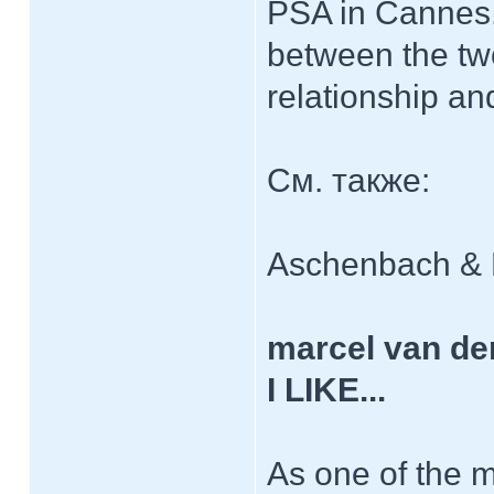
PSA in Cannes.
between the two
relationship an
См. также:
Aschenbach & H
marcel van der
I LIKE...
As one of the 