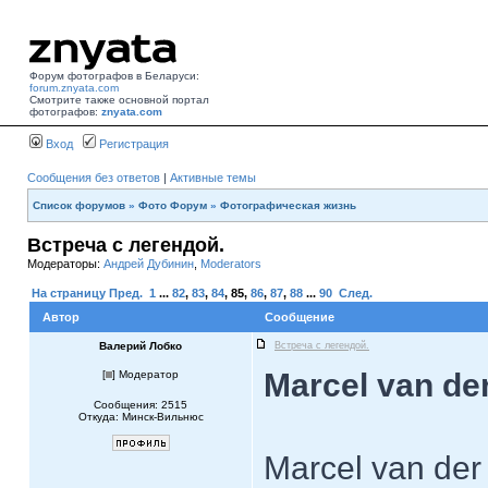
Форум фотографов в Беларуси:
forum.znyata.com
Смотрите также основной портал
фотографов:
znyata.com
Вход
Регистрация
Сообщения без ответов
|
Активные темы
Список форумов
»
Фото Форум
»
Фотографическая жизнь
Встреча с легендой.
Модераторы:
Андрей Дубинин
,
Moderators
На страницу
Пред.
1
...
82
,
83
,
84
,
85
,
86
,
87
,
88
...
90
След.
Автор
Сообщение
Валерий Лобко
Встреча с легендой.
Marcel van der
[
] Модератор
Сообщения: 2515
Откуда: Минск-Вильнюс
Marcel van der