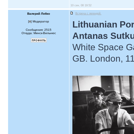
10 сен, 08 19:52
Валерий Лобко
Встреча с легендой.
Lithuanian Por
[
] Модератор
Сообщения: 2515
Antanas Sutk
Откуда: Минск-Вильнюс
White Space Ga
GB. London, 1