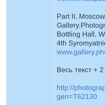
Part II, Mosco
Gallery.Photog
Bottling Hall,
4th Syromyatni
www.gallery.ph
Весь текст + 
http://photogr
gen=T62130