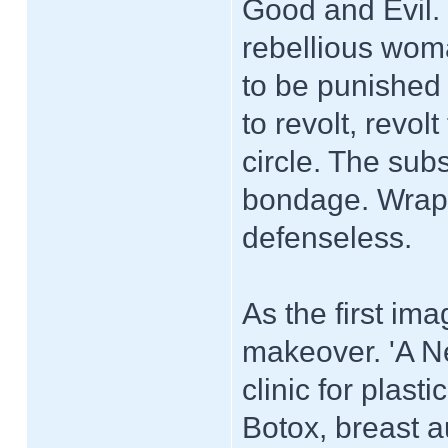
Good and Evil. L
rebellious wom
to be punished
to revolt, revo
circle. The sub
bondage. Wrapp
defenseless.
As the first ima
makeover. 'A Ne
clinic for plast
Botox, breast 