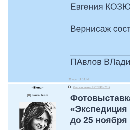
Евгения КОЗЮ
Вернисаж сост
____________
ПАвлов ВЛадим
22 ноя, 17 14:46
-=Elena=-
Фотовыставки. НОЯБРЬ 2017
Фотовыставк
[
] Zнята Team
«Экспедиция
до 25 ноября 