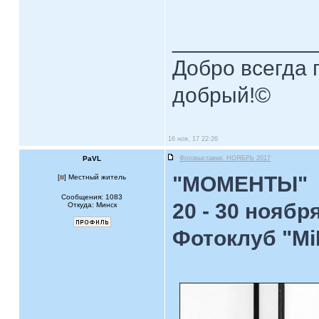
____________
Добро всегда п
добрый!©
16 ноя, 17 22:26
PaVL
Фотовыставки. НОЯБРЬ 2017
"МОМЕНТЫ"
[
] Местный житель
Сообщения: 1083
20 - 30 ноябр
Откуда: Минск
Фотоклуб "М