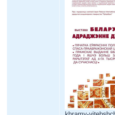
khramy-vitebshch