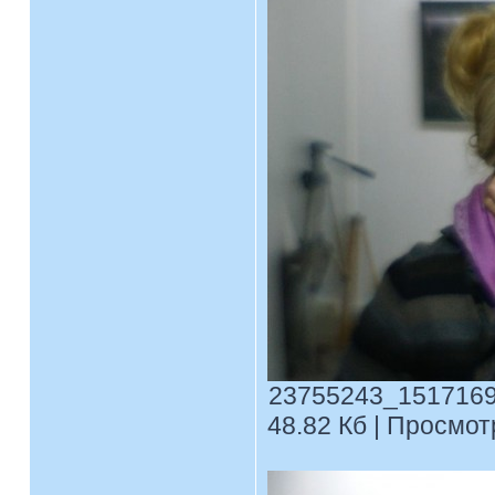
23755243_1517169
48.82 Кб | Просмотр