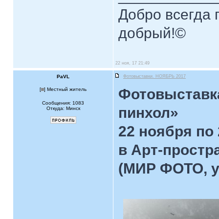
Добро всегда п
добрый!©
22 ноя, 17 21:49
PaVL
Фотовыставки. НОЯБРЬ 2017
Фотовыставка
[
] Местный житель
Сообщения: 1083
пинхол»
Откуда: Минск
22 ноября по 
в Арт-простр
(МИР ФОТО, у