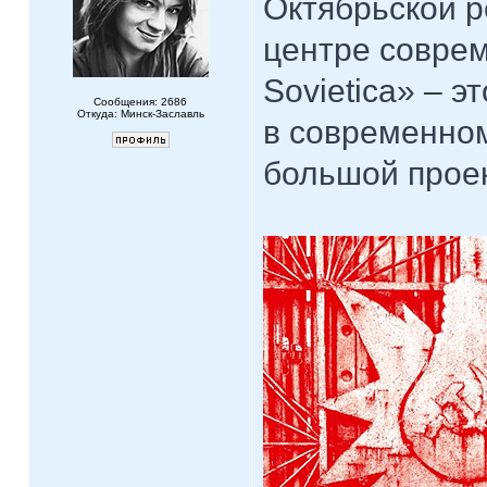
Октябрьской 
центре совре
Sovietica» ‒ э
Сообщения: 2686
Откуда: Минск-Заславль
в современном
большой проек