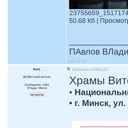
23755659_1517174
50.68 Кб | Просмотр
____________
ПАвлов ВЛадим
23 ноя, 17 0:01
PaVL
Фотовыставки. НОЯБРЬ 2017
Храмы Ви
[
] Местный житель
Сообщения: 1083
Откуда: Минск
•
Национальн
• г. Минск, ул