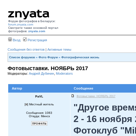
Форум фотографов в Беларуси:
forum.znyata.com
Смотрите также основной портал
фотографов:
znyata.com
Вход
Регистрация
Сообщения без ответов
|
Активные темы
Список форумов
»
Фото Форум
»
Фотографическая жизнь
Фотовыставки. НОЯБРЬ 2017
Модераторы:
Андрей Дубинин
,
Moderators
Автор
Сообщение
PaVL
Фотовыставки. НОЯБРЬ 2017
"Другое врем
[
] Местный житель
Сообщения: 1083
2 - 16 ноября
Откуда: Минск
Фотоклуб "М