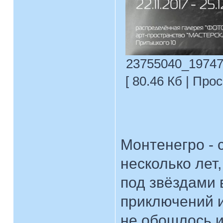
23755040_19747
[ 80.46 Кб | Про
Монтенегро - 
несколько лет,
под звёздами 
приключений и
не обошлось и