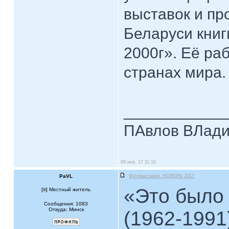
выставок и пр
Беларуси кни
2000г». Её ра
странах мира.
____________
ПАвлов ВЛадим
09 ноя, 17 11:10
PaVL
Фотовыставки. НОЯБРЬ 2017
«Это было
[
] Местный житель
Сообщения: 1083
Откуда: Минск
(1962-1991