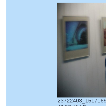
23722403_1517169