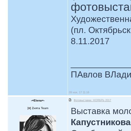
фотовыста
Художественна
(пл. Октябрьск
8.11.2017
____________
ПАвлов ВЛадим
09 ноя, 17 11:16
-=Elena=-
Фотовыставки. НОЯБРЬ 2017
Выставка мол
[
] Zнята Team
Капустникова