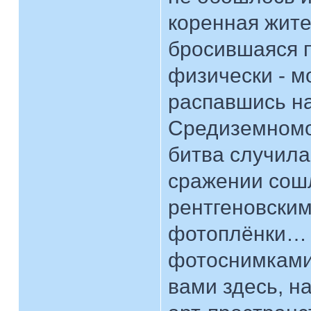
коренная жите
бросившаяся п
физически - м
распавшись на
Средиземномо
битва случила
сражении сош
рентгеновским
фотоплёнки… 
фотоснимками 
вами здесь, н